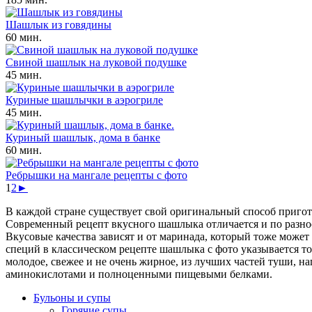
Шашлык из говядины
60 мин.
Свиной шашлык на луковой подушке
45 мин.
Куриные шашлычки в аэрогриле
45 мин.
Куриный шашлык, дома в банке
60 мин.
Ребрышки на мангале рецепты с фото
1
2
►
В каждой стране существует свой оригинальный способ пригот
Современный рецепт вкусного шашлыка отличается и по разноо
Вкусовые качества зависят и от маринада, который тоже может
специй в классическом рецепте шашлыка с фото указывается то
молодое, свежее и не очень жирное, из лучших частей туши, н
аминокислотами и полноценными пищевыми белками.
Бульоны и супы
Горячие супы