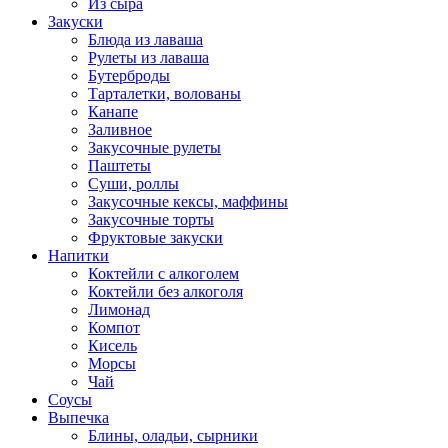
Из сыра
Закуски
Блюда из лаваша
Рулеты из лаваша
Бутерброды
Тарталетки, волованы
Канапе
Заливное
Закусочные рулеты
Паштеты
Суши, роллы
Закусочные кексы, маффины
Закусочные торты
Фруктовые закуски
Напитки
Коктейли с алкоголем
Коктейли без алкоголя
Лимонад
Компот
Кисель
Морсы
Чай
Соусы
Выпечка
Блины, оладьи, сырники