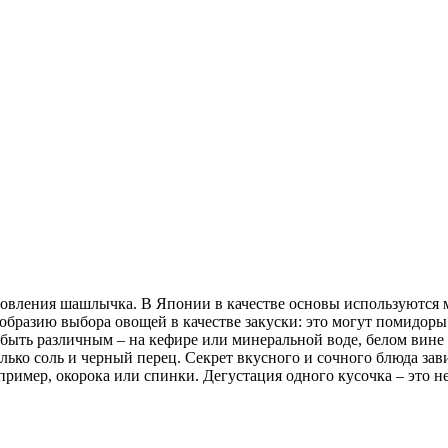
овления шашлычка. В Японии в качестве основы используются мо
бразию выбора овощей в качестве закуски: это могут помидоры 
 быть различным – на кефире или минеральной воде, белом вине 
лько соль и черный перец. Секрет вкусного и сочного блюда зав
апример, окорока или спинки. Дегустация одного кусочка – это 