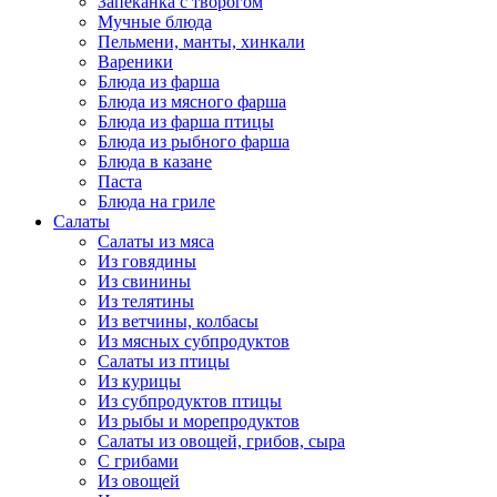
Запеканка с творогом
Мучные блюда
Пельмени, манты, хинкали
Вареники
Блюда из фарша
Блюда из мясного фарша
Блюда из фарша птицы
Блюда из рыбного фарша
Блюда в казане
Паста
Блюда на гриле
Салаты
Салаты из мяса
Из говядины
Из свинины
Из телятины
Из ветчины, колбасы
Из мясных субпродуктов
Салаты из птицы
Из курицы
Из субпродуктов птицы
Из рыбы и морепродуктов
Салаты из овощей, грибов, сыра
С грибами
Из овощей