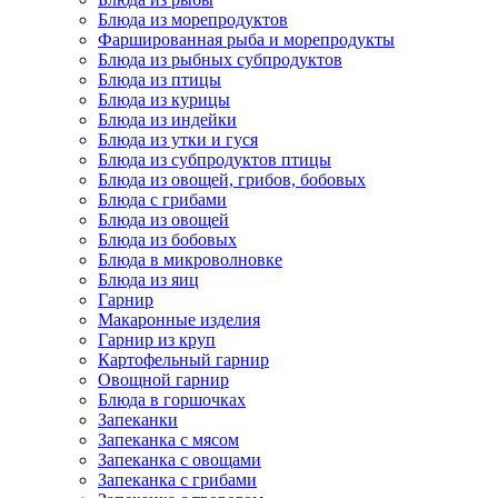
Блюда из морепродуктов
Фаршированная рыба и морепродукты
Блюда из рыбных субпродуктов
Блюда из птицы
Блюда из курицы
Блюда из индейки
Блюда из утки и гуся
Блюда из субпродуктов птицы
Блюда из овощей, грибов, бобовых
Блюда с грибами
Блюда из овощей
Блюда из бобовых
Блюда в микроволновке
Блюда из яиц
Гарнир
Макаронные изделия
Гарнир из круп
Картофельный гарнир
Овощной гарнир
Блюда в горшочках
Запеканки
Запеканка с мясом
Запеканка с овощами
Запеканка с грибами