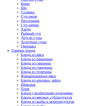
Борщ
Щи
Солянка
Суп-пюре
Рассольник
Суп-лапша
Харчо
Рыбный суп
Другие супы
Холодные супы
Окрошка
Горячие блюда
Блюда из мяса
Блюда из баранины
Блюда из свинины
Блюда из говядины
Блюда из телятины
Фаршированное мясо
Блюда из кролика, зайца
Шашлык
Плов
Блюда с колбасными изделиями
Блюда из мясных субпродуктов
Блюда из рыбы и морепродуктов
Блюда из рыбы