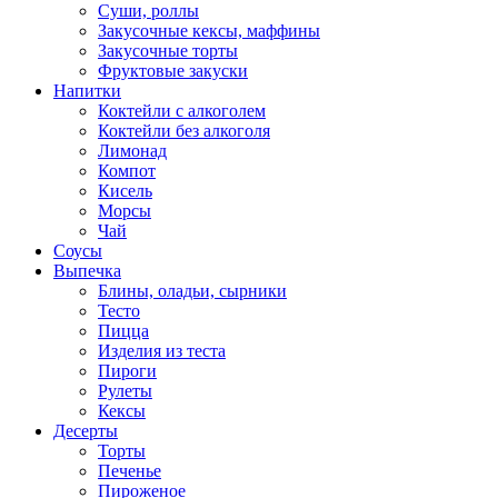
Суши, роллы
Закусочные кексы, маффины
Закусочные торты
Фруктовые закуски
Напитки
Коктейли с алкоголем
Коктейли без алкоголя
Лимонад
Компот
Кисель
Морсы
Чай
Соусы
Выпечка
Блины, оладьи, сырники
Тесто
Пицца
Изделия из теста
Пироги
Рулеты
Кексы
Десерты
Торты
Печенье
Пироженое