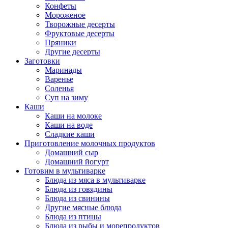
Конфеты
Мороженое
Творожные десерты
Фруктовые десерты
Пряники
Другие десерты
Заготовки
Маринады
Варенье
Соленья
Суп на зиму
Каши
Каши на молоке
Каши на воде
Сладкие каши
Приготовление молочных продуктов
Домашний сыр
Домашний йогурт
Готовим в мультиварке
Блюда из мяса в мультиварке
Блюда из говядины
Блюда из свинины
Другие мясные блюда
Блюда из птицы
Блюда из рыбы и морепродуктов