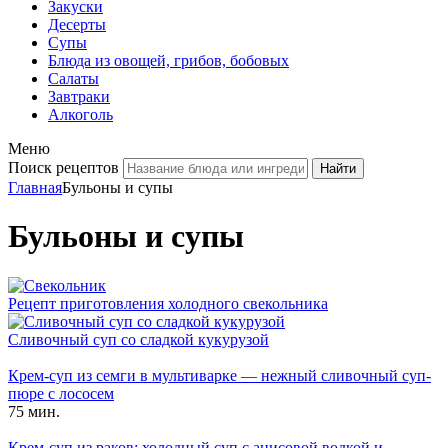
Закуски
Десерты
Супы
Блюда из овощей, грибов, бобовых
Салаты
Завтраки
Алкоголь
Меню
Поиск рецептов
Главная
Бульоны и супы
Бульоны и супы
Рецепт приготовления холодного свекольника
Сливочный суп со сладкой кукурузой
Крем-суп из семги в мультиварке — нежный сливочный суп-
пюре с лососем
75 мин.
Крем-суп из раков: холодный суп с анисовой водкой и