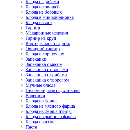
Блюда с грибами
Блюда из овощей
Блюда из бобовых
Блюда в микроволновке
Блюда из яиц
Гарнир
Макаронные изделия
Гарнир из круп
Картофельный гарнир
Овощной гарнир
Блюда в горшочках
Запеканки
Запеканка с мясом
Запеканка с овощами
Запеканка с грибами
Запеканка с творогом
Мучные блюда
Пельмени, манты, хинкали
Вареники
Блюда из фарша
Блюда из мясного фарша
Блюда из фарша птицы
Блюда из рыбного фарша
Блюда в казане
Паста