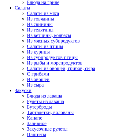
Блюда на гриле
Салаты
Салаты из мяса
Из говядины
Из свинины
Из телятины
Из ветчины, колбасы
Из мясных субпродуктов
Салаты из птицы
Из курицы
Из субпродуктов птицы
Из рыбы и морепродуктов
Салаты из овощей, грибов, сыра
С грибами
Из овощей
Из сыра
Закуски
Блюда из лаваша
Рулеты из лаваша
Бутерброды
Тарталетки, волованы
Канапе
Заливное
Закусочные рулеты
Паштеты