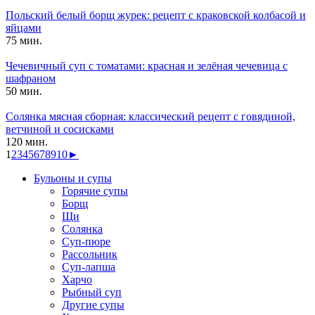
Польский белый борщ журек: рецепт с краковской колбасой и
яйцами
75 мин.
Чечевичный суп с томатами: красная и зелёная чечевица с
шафраном
50 мин.
Солянка мясная сборная: классический рецепт с говядиной,
ветчиной и сосисками
120 мин.
1
2
3
4
5
6
7
8
9
10
►
Бульоны и супы
Горячие супы
Борщ
Щи
Солянка
Суп-пюре
Рассольник
Суп-лапша
Харчо
Рыбный суп
Другие супы