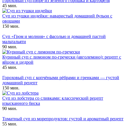
Гороховый суп-пюре из зелёного горошка и картофеля
45 мин.
Суп из тушки индейки: наваристый домашний бульон с
овощами
150 мин.
Суп «Гром и молния» с фасолью и домашней пастой
мальтальяти
90 мин.
Куриный суп с лимоном по-гречески (авголемоно): рецепт с
яйцом и цедрой
45 мин.
Гороховый суп с копчёными рёбрами и гренками — густой
домашний рецепт
150 мин.
Суп из лобстера со сливками: классический рецепт
изысканного биска
90 мин.
Томатный суп из морепродуктов: густой и ароматный рецепт
55 мин.