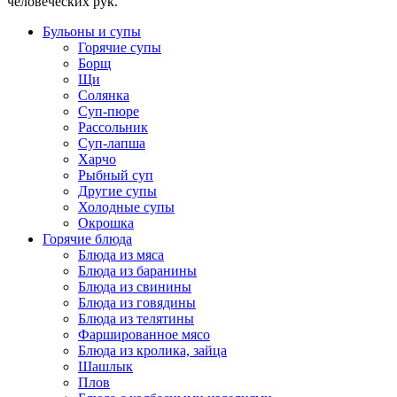
человеческих рук.
Бульоны и супы
Горячие супы
Борщ
Щи
Солянка
Суп-пюре
Рассольник
Суп-лапша
Харчо
Рыбный суп
Другие супы
Холодные супы
Окрошка
Горячие блюда
Блюда из мяса
Блюда из баранины
Блюда из свинины
Блюда из говядины
Блюда из телятины
Фаршированное мясо
Блюда из кролика, зайца
Шашлык
Плов