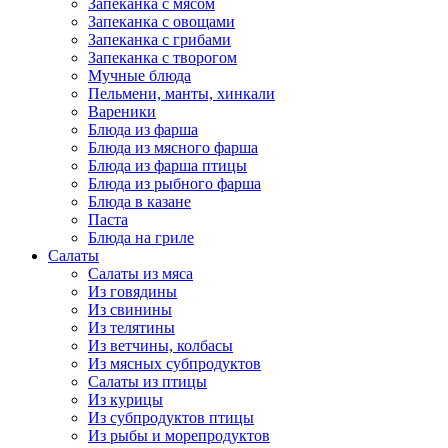
Запеканка с мясом
Запеканка с овощами
Запеканка с грибами
Запеканка с творогом
Мучные блюда
Пельмени, манты, хинкали
Вареники
Блюда из фарша
Блюда из мясного фарша
Блюда из фарша птицы
Блюда из рыбного фарша
Блюда в казане
Паста
Блюда на гриле
Салаты
Салаты из мяса
Из говядины
Из свинины
Из телятины
Из ветчины, колбасы
Из мясных субпродуктов
Салаты из птицы
Из курицы
Из субпродуктов птицы
Из рыбы и морепродуктов