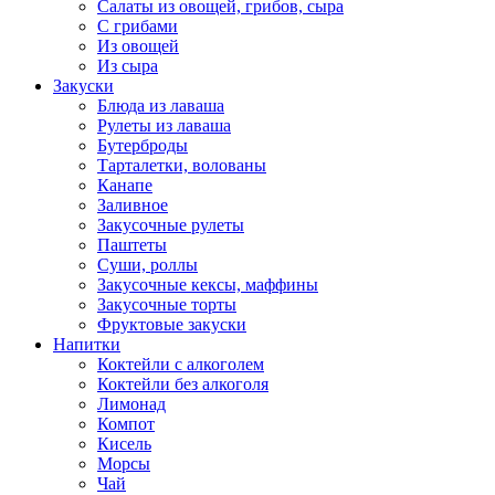
Салаты из овощей, грибов, сыра
С грибами
Из овощей
Из сыра
Закуски
Блюда из лаваша
Рулеты из лаваша
Бутерброды
Тарталетки, волованы
Канапе
Заливное
Закусочные рулеты
Паштеты
Суши, роллы
Закусочные кексы, маффины
Закусочные торты
Фруктовые закуски
Напитки
Коктейли с алкоголем
Коктейли без алкоголя
Лимонад
Компот
Кисель
Морсы
Чай