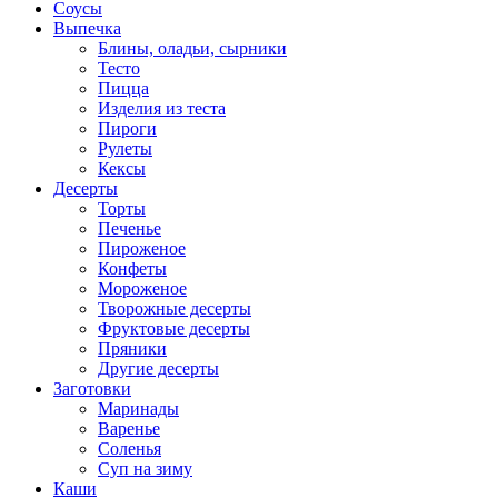
Соусы
Выпечка
Блины, оладьи, сырники
Тесто
Пицца
Изделия из теста
Пироги
Рулеты
Кексы
Десерты
Торты
Печенье
Пироженое
Конфеты
Мороженое
Творожные десерты
Фруктовые десерты
Пряники
Другие десерты
Заготовки
Маринады
Варенье
Соленья
Суп на зиму
Каши