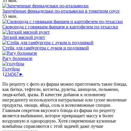
35 мин.
Запечённые фрикадельки по-итальянски в томатном соусе
55 мин.
Сковорода с говяжьим фаршем и картофелем по-техасски
Легкий мясной рулет
Стейк для гамбургера с луком и подливкой
Рагу болоньезе
Голубцы
1
2
3
4
5
6
7
►
По рецепту с фото из фарша можно приготовить такие блюда,
как битки, тефтели, котлеты, рулеты, шницели, пельмени,
людя-кебаб, зразы. В качестве добавок к основному
ингредиенту используются натуральные или сухие молочные
продукты, овощи, яйца, соль и всевозможные специи.
Главным секретом вкусного блюда из фарша по рецепту
является выбивание, которое превращает массу в более
воздушную и однородную. Хотя современные кухонные
комбайны справляются с этой задачей даже лучше