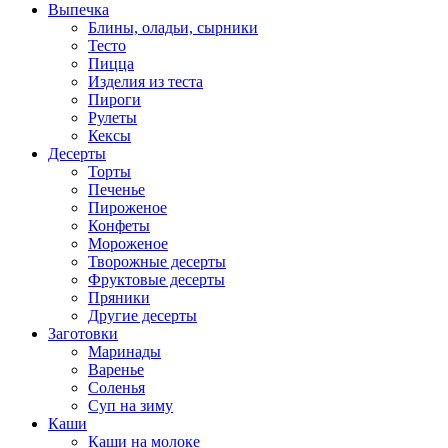
Выпечка
Блины, оладьи, сырники
Тесто
Пицца
Изделия из теста
Пироги
Рулеты
Кексы
Десерты
Торты
Печенье
Пироженое
Конфеты
Мороженое
Творожные десерты
Фруктовые десерты
Пряники
Другие десерты
Заготовки
Маринады
Варенье
Соленья
Суп на зиму
Каши
Каши на молоке