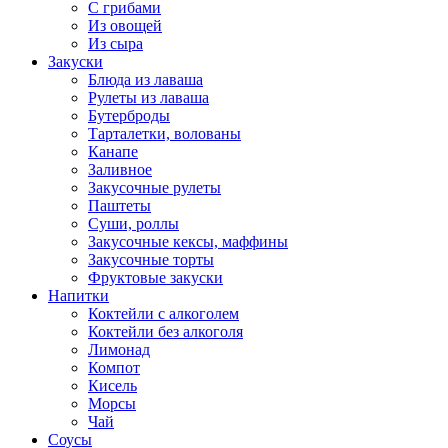
С грибами
Из овощей
Из сыра
Закуски
Блюда из лаваша
Рулеты из лаваша
Бутерброды
Тарталетки, волованы
Канапе
Заливное
Закусочные рулеты
Паштеты
Суши, роллы
Закусочные кексы, маффины
Закусочные торты
Фруктовые закуски
Напитки
Коктейли с алкоголем
Коктейли без алкоголя
Лимонад
Компот
Кисель
Морсы
Чай
Соусы