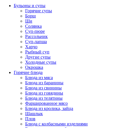
Бульоны и супы
Горячие супы
Борщ
Щи
Солянка
Суп-пюре
Рассольник
Суп-лапша
Харчо
Рыбный суп
Другие супы
Холодные супы
Окрошка
Горячие блюда
Блюда из мяса
Блюда из баранины
Блюда из свинины
Блюда из говядины
Блюда из телятины
Фаршированное мясо
Блюда из кролика, зайца
Шашлык
Плов
Блюда с колбасными изделиями