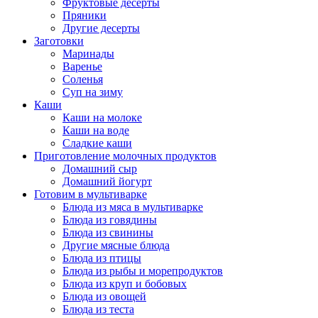
Фруктовые десерты
Пряники
Другие десерты
Заготовки
Маринады
Варенье
Соленья
Суп на зиму
Каши
Каши на молоке
Каши на воде
Сладкие каши
Приготовление молочных продуктов
Домашний сыр
Домашний йогурт
Готовим в мультиварке
Блюда из мяса в мультиварке
Блюда из говядины
Блюда из свинины
Другие мясные блюда
Блюда из птицы
Блюда из рыбы и морепродуктов
Блюда из круп и бобовых
Блюда из овощей
Блюда из теста