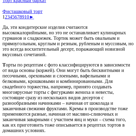
Торт красный бархат
Фисташковый торт
1
2
3
4
5
6
7
8
9
10
►
Да, эти кондитерские изделия считаются
высококалорийными, но это не останавливает кулинарных
гурманов и сладкоежек. Тортик может быть овальным и
прямоугольным, круглым и резным, рубленым и муссовым, но
это всегда восхитительный десерт, поражающий новизной
вкусовых сочетаний.
Т
орты по рецептам с фото классифицируются в зависимости
от вида основы (коржей). Они могут быть бисквитными и
песочными, ореховыми и слоеными, вафельными и
белковыми, крошковыми и комбинированными. Для
свадебного торжества, например, принято создавать
многоярусные торты с фигурками жениха и невесты,
состоящие сразу из нескольких видов десертов с
разнообразными начинками – начиная от шоколада и
заканчивая свежими фруктами. Кремы в производстве тоже
применяются разные, начиная от масляно-сливочных и
заканчивая заварными с участием яиц и муки – схема того,
как их приготовить тоже описывается в рецептах тортов в
домашних условиях.