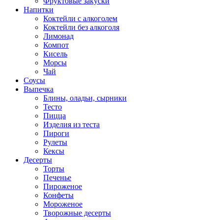
Фруктовые закуски
Напитки
Коктейли с алкоголем
Коктейли без алкоголя
Лимонад
Компот
Кисель
Морсы
Чай
Соусы
Выпечка
Блины, оладьи, сырники
Тесто
Пицца
Изделия из теста
Пироги
Рулеты
Кексы
Десерты
Торты
Печенье
Пироженое
Конфеты
Мороженое
Творожные десерты