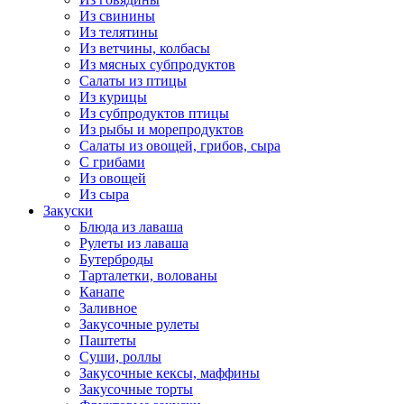
Из свинины
Из телятины
Из ветчины, колбасы
Из мясных субпродуктов
Салаты из птицы
Из курицы
Из субпродуктов птицы
Из рыбы и морепродуктов
Салаты из овощей, грибов, сыра
С грибами
Из овощей
Из сыра
Закуски
Блюда из лаваша
Рулеты из лаваша
Бутерброды
Тарталетки, волованы
Канапе
Заливное
Закусочные рулеты
Паштеты
Суши, роллы
Закусочные кексы, маффины
Закусочные торты