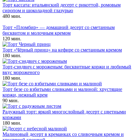
Торт кассата: итальянский десерт с рикоттой, ромовым
сиропом и шоколадной глазурью
480 мин.
Торт «Пломбир» — домашний десерт со сметанным
бисквитом и молочным кремом
120 мин.
Торт «Чёрный принц» на кефире со сметанным кремом
180 мин.
Торт-сэндвич с мороженым: бисквитные коржи и любимый
вкус мороженого
180 мин.
Торт безе со взбитыми сливками и малиной: хрустящие
коржи, нежный крем
90 мин.
Радужный торт: яркий многослойный десерт с цветными
коржами
180 мин.
Малиновый десерт в креманках со сливочным кремом и
хрустящей крошкой