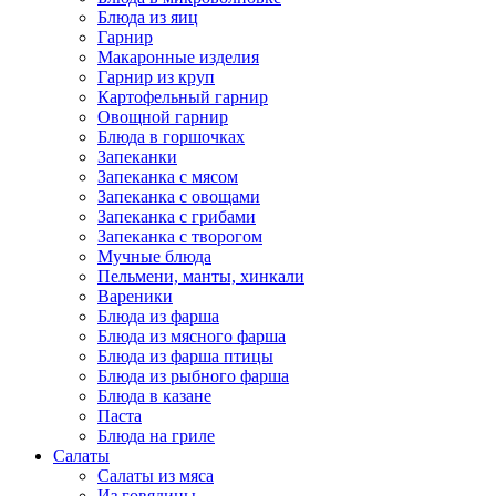
Блюда из яиц
Гарнир
Макаронные изделия
Гарнир из круп
Картофельный гарнир
Овощной гарнир
Блюда в горшочках
Запеканки
Запеканка с мясом
Запеканка с овощами
Запеканка с грибами
Запеканка с творогом
Мучные блюда
Пельмени, манты, хинкали
Вареники
Блюда из фарша
Блюда из мясного фарша
Блюда из фарша птицы
Блюда из рыбного фарша
Блюда в казане
Паста
Блюда на гриле
Салаты
Салаты из мяса
Из говядины