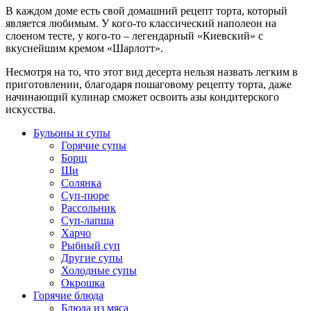
В каждом доме есть свой домашний рецепт торта, который
является любимым. У кого-то классический наполеон на
слоеном тесте, у кого-то – легендарный «Киевский» с
вкуснейшим кремом «Шарлотт».
Несмотря на то, что этот вид десерта нельзя назвать легким в
приготовлении, благодаря пошаговому рецепту торта, даже
начинающий кулинар сможет освоить азы кондитерского
искусства.
Бульоны и супы
Горячие супы
Борщ
Щи
Солянка
Суп-пюре
Рассольник
Суп-лапша
Харчо
Рыбный суп
Другие супы
Холодные супы
Окрошка
Горячие блюда
Блюда из мяса