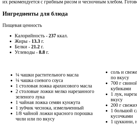
их рекомендуется с грибным рисом и чесночным хлебом. Готово
Ингредиенты для блюда
Пищевая ценность
Калорийность
-
237
ккал.
Жиры
-
13.3
г.
Белки
-
21.2
г.
Углеводы
-
8.8
г.
соль и свеж
¼ чашки растительного масла
по вкусу
¼ чашка соевого соуса
700 г свино
1 столовая ложка арахисового масла
кубиками
2 столовые ложки мелко нарезанного
1 лук, наре
зеленого лука
вкусу
1 чайная ложка семян кунжута
200 г свежи
1 зубчик чеснока, измельченный
1 большой с
1/8 чайной ложки красного порошка
кусочками
чили или по вкусу
1 цуккини, 