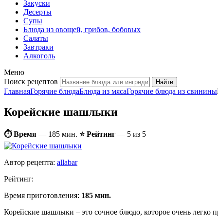
Закуски
Десерты
Супы
Блюда из овощей, грибов, бобовых
Салаты
Завтраки
Алкоголь
Меню
Поиск рецептов
Главная
Горячие блюда
Блюда из мяса
Горячие блюда из свинины
Корейские шашлыки
⏱ Время
—
185 мин.
⭐ Рейтинг
— 5 из 5
Автор рецепта:
allabar
Рейтинг:
Время приготовления:
185 мин.
Корейские шашлыки – это сочное блюдо, которое очень легко пр