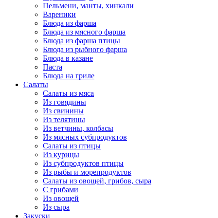
Пельмени, манты, хинкали
Вареники
Блюда из фарша
Блюда из мясного фарша
Блюда из фарша птицы
Блюда из рыбного фарша
Блюда в казане
Паста
Блюда на гриле
Салаты
Салаты из мяса
Из говядины
Из свинины
Из телятины
Из ветчины, колбасы
Из мясных субпродуктов
Салаты из птицы
Из курицы
Из субпродуктов птицы
Из рыбы и морепродуктов
Салаты из овощей, грибов, сыра
С грибами
Из овощей
Из сыра
Закуски