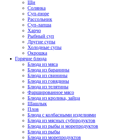
Щи
Солянка
Суп-пюре
Рассольник
Суп-лапша
Харчо
Рыбный суп
Другие супы
Холодные супы
Окрошка
Горячие блюда
Блюда из мяса
Блюда из баранины
Блюда из свинины
Блюда из говядины
Блюда из телятины
Фаршированное мясо
Блюда из кролика, зайца
Шашлык
Плов
Блюда с колбасными изделиями
Блюда из мясных субпродуктов
Блюда из рыбы и морепродуктов
Блюда из рыбы
Блюда из морепродуктов