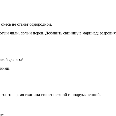
 смесь не станет однородной.
тый чили, соль и перец. Добавить свинину в маринад; разровнят
евой фольгой.
ккини.
 – за это время свинина станет нежной и подрумяненной.
та.