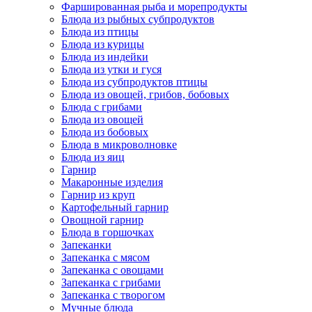
Фаршированная рыба и морепродукты
Блюда из рыбных субпродуктов
Блюда из птицы
Блюда из курицы
Блюда из индейки
Блюда из утки и гуся
Блюда из субпродуктов птицы
Блюда из овощей, грибов, бобовых
Блюда с грибами
Блюда из овощей
Блюда из бобовых
Блюда в микроволновке
Блюда из яиц
Гарнир
Макаронные изделия
Гарнир из круп
Картофельный гарнир
Овощной гарнир
Блюда в горшочках
Запеканки
Запеканка с мясом
Запеканка с овощами
Запеканка с грибами
Запеканка с творогом
Мучные блюда