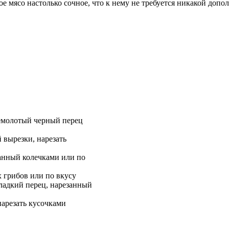
е мясо настолько сочное, что к нему не требуется никакой допо
емолотый черный перец
й вырезки, нарезать
занный колечками или по
х грибов или по вкусу
ладкий перец, нарезанный
нарезать кусочками