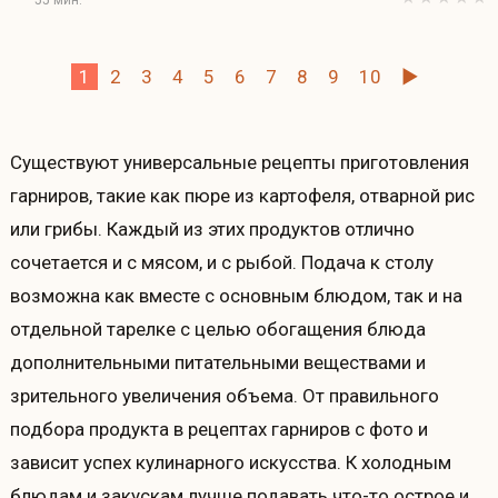
1
2
3
4
5
6
7
8
9
10
►
Существуют универсальные рецепты приготовления
гарниров, такие как пюре из картофеля, отварной рис
или грибы. Каждый из этих продуктов отлично
сочетается и с мясом, и с рыбой. Подача к столу
возможна как вместе с основным блюдом, так и на
отдельной тарелке с целью обогащения блюда
дополнительными питательными веществами и
зрительного увеличения объема. От правильного
подбора продукта в рецептах гарниров с фото и
зависит успех кулинарного искусства. К холодным
блюдам и закускам лучше подавать что-то острое и