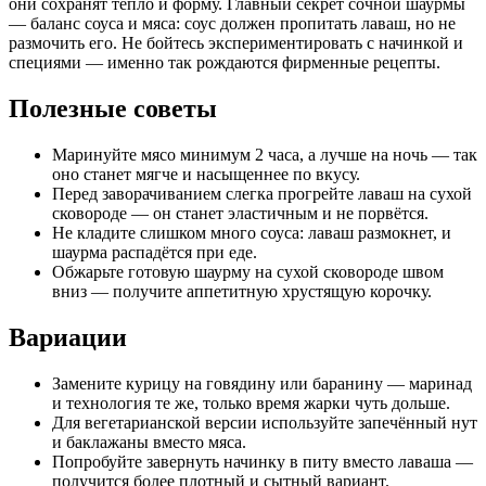
они сохранят тепло и форму. Главный секрет сочной шаурмы
— баланс соуса и мяса: соус должен пропитать лаваш, но не
размочить его. Не бойтесь экспериментировать с начинкой и
специями — именно так рождаются фирменные рецепты.
Полезные советы
Маринуйте мясо минимум 2 часа, а лучше на ночь — так
оно станет мягче и насыщеннее по вкусу.
Перед заворачиванием слегка прогрейте лаваш на сухой
сковороде — он станет эластичным и не порвётся.
Не кладите слишком много соуса: лаваш размокнет, и
шаурма распадётся при еде.
Обжарьте готовую шаурму на сухой сковороде швом
вниз — получите аппетитную хрустящую корочку.
Вариации
Замените курицу на говядину или баранину — маринад
и технология те же, только время жарки чуть дольше.
Для вегетарианской версии используйте запечённый нут
и баклажаны вместо мяса.
Попробуйте завернуть начинку в питу вместо лаваша —
получится более плотный и сытный вариант.