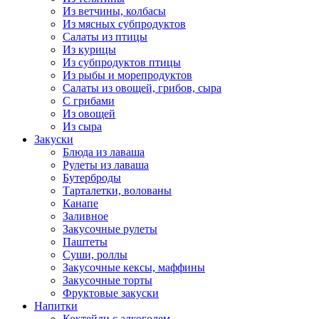
Из ветчины, колбасы
Из мясных субпродуктов
Салаты из птицы
Из курицы
Из субпродуктов птицы
Из рыбы и морепродуктов
Салаты из овощей, грибов, сыра
С грибами
Из овощей
Из сыра
Закуски
Блюда из лаваша
Рулеты из лаваша
Бутерброды
Тарталетки, волованы
Канапе
Заливное
Закусочные рулеты
Паштеты
Суши, роллы
Закусочные кексы, маффины
Закусочные торты
Фруктовые закуски
Напитки
Коктейли с алкоголем