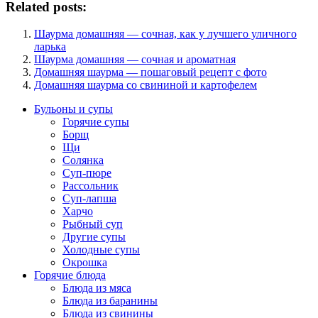
Related posts:
Шаурма домашняя — сочная, как у лучшего уличного
ларька
Шаурма домашняя — сочная и ароматная
Домашняя шаурма — пошаговый рецепт с фото
Домашняя шаурма со свининой и картофелем
Бульоны и супы
Горячие супы
Борщ
Щи
Солянка
Суп-пюре
Рассольник
Суп-лапша
Харчо
Рыбный суп
Другие супы
Холодные супы
Окрошка
Горячие блюда
Блюда из мяса
Блюда из баранины
Блюда из свинины