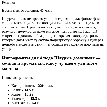
Рейтинг:
Время приготовления:
45 мин.
Шаурма — это не просто уличная еда, это целая философия:
сочное мясо, хрустящие овощи и густой соус, завёрнутые в
тёплый лаваш. Приготовить её дома проще, чем кажется, а
результат получается даже вкуснее, чем в ларьке. Главный
секрет — правильный маринад и горячая сковорода-гриль,
которые дают мясу ту самую поджаристую корочку. Один раз
попробуете сделать сами — и больше не захотите покупать на
улице.
Ингредиенты для блюда Шаурма домашняя —
сочная и ароматная, как у лучшего уличного
мастера
Пищевая ценность
Калорийность
-
220
ккал.
Белки
-
14.5
г.
Жиры
-
10.2
г.
Углеводы
-
18.3
г.
Клетчатка
-
1.4
г.