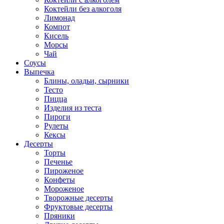
Коктейли без алкоголя
Лимонад
Компот
Кисель
Морсы
Чай
Соусы
Выпечка
Блины, оладьи, сырники
Тесто
Пицца
Изделия из теста
Пироги
Рулеты
Кексы
Десерты
Торты
Печенье
Пироженое
Конфеты
Мороженое
Творожные десерты
Фруктовые десерты
Пряники