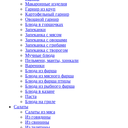
Макаронные изделия
Гарнир из круп
Картофельный гарнир
Овощной гарнир
Блюда в горшочках
Запеканки
Запеканка с мясом
Запеканка с овощами
Запеканка с грибами
Запеканка с творогом
Мучные блюда
Пельмени, манты, хинкали
Вареники
Блюда из фарша
Блюда из мясного фарша
Блюда из фарша птицы
Блюда из рыбного фарша
Блюда в казане
Паста
Блюда на гриле
Салаты
Салаты из мяса
Из говядины
Из свинины
Из телятины