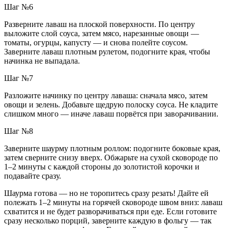
Шаг №6
Разверните лаваш на плоской поверхности. По центру
выложите слой соуса, затем мясо, нарезанные овощи —
томаты, огурцы, капусту — и снова полейте соусом.
Заверните лаваш плотным рулетом, подогните края, чтобы
начинка не выпадала.
Шаг №7
Разложите начинку по центру лаваша: сначала мясо, затем
овощи и зелень. Добавьте щедрую полоску соуса. Не кладите
слишком много — иначе лаваш порвётся при заворачивании.
Шаг №8
Заверните шаурму плотным роллом: подогните боковые края,
затем сверните снизу вверх. Обжарьте на сухой сковороде по
1–2 минуты с каждой стороны до золотистой корочки и
подавайте сразу.
Шаурма готова — но не торопитесь сразу резать! Дайте ей
полежать 1–2 минуты на горячей сковороде швом вниз: лаваш
схватится и не будет разворачиваться при еде. Если готовите
сразу несколько порций, заверните каждую в фольгу — так