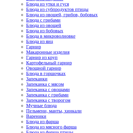
Блюда из утки и гуся
Блюда из субпродуктов птицы
Блюда из овощей, грибов, бобовых
Блюда с грибами
Блюда из овощей
Блюда из бобовых
Блюда в микроволновке
Блюда из яиц
Гарнир
Макаронные изделия
Гарнир из круп
Картофельный гарнир
Овощной гарнир
Блюда в горшочках
Запеканки
Запеканка с мясом
Запеканка с овощами
Запеканка с грибами
Запеканка с творогом
Мучные блюда
Пельмени, манты, хинкали
Вареники
Блюда из фарша
Блюда из мясного фарша
Блюда из фарша птицы