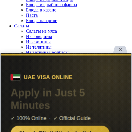
Блюда из рыбного фарша
Блюда в казане
Паста
Блюда на гриле
Салаты
Салаты из мяса
Из говядины
Из свинины
Из телятины
Из ветчины, колбасы
Из мясных субпродуктов
Салаты из птицы
Из курицы
Из субпродуктов птицы
Из рыбы и морепродуктов
Салаты из овощей, грибов, сыра
С грибами
Из овощей
Из сыра
Закуски
Блюда из лаваша
Рулеты из лаваша
Бутерброды
Тарталетки, волованы
Канапе