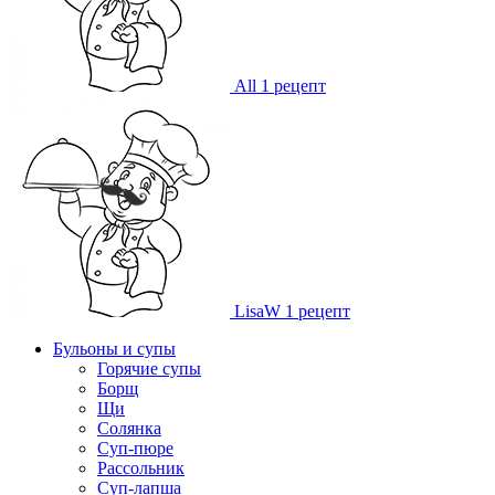
All
1 рецепт
LisaW
1 рецепт
Бульоны и супы
Горячие супы
Борщ
Щи
Солянка
Суп-пюре
Рассольник
Суп-лапша