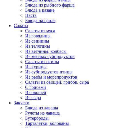
Блюда из рыбного фарша
Блюда в казане
Паста
Блюда на гриле
Салаты
Салаты из мяса
Из говядины
Из свинины
Из телятины
Из ветчины, колбасы
Из мясных субпродуктов
Салаты из птицы
Из курицы
Из субпродуктов птицы
Из рыбы и морепродуктов
Салаты из овощей, грибов, сыра
С грибами
Из овощей
Из сыра
Закуски
Блюда из лаваша
Рулеты из лаваша
Бутерброды
Тарталетки, волованы