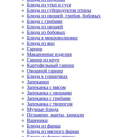
Блюда из утки и гуся
Блюда из субпродуктов птицы
Блюда из овощей, грибов, бобовых
Блюда с грибами
Блюда из овощей
Блюда из бобовых
Блюда в микроволновке
Блюда из яиц
Гарнир
Макаронные изделия
Гарнир из круп
Картофельный гарнир
Овощной гарнир
Блюда в горшочках
Запеканки
Запеканка с мясом
Запеканка с овощами
Запеканка с грибами
Запеканка с творогом
Мучные блюда
Пельмени, манты, хинкали
Вареники
Блюда из фарша
Блюда из мясного фарша
Блюда из фарша птицы