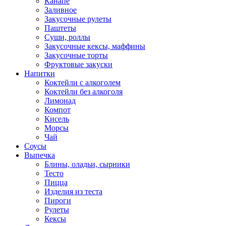
Канапе
Заливное
Закусочные рулеты
Паштеты
Суши, роллы
Закусочные кексы, маффины
Закусочные торты
Фруктовые закуски
Напитки
Коктейли с алкоголем
Коктейли без алкоголя
Лимонад
Компот
Кисель
Морсы
Чай
Соусы
Выпечка
Блины, оладьи, сырники
Тесто
Пицца
Изделия из теста
Пироги
Рулеты
Кексы