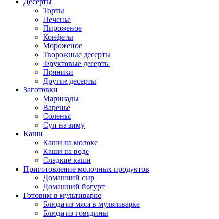
Десерты
Торты
Печенье
Пироженое
Конфеты
Мороженое
Творожные десерты
Фруктовые десерты
Пряники
Другие десерты
Заготовки
Маринады
Варенье
Соленья
Суп на зиму
Каши
Каши на молоке
Каши на воде
Сладкие каши
Приготовление молочных продуктов
Домашний сыр
Домашний йогурт
Готовим в мультиварке
Блюда из мяса в мультиварке
Блюда из говядины