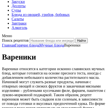
Закуски
Десерты
Супы
Блюда из овощей, грибов, бобовых
Салаты
Завтраки
Алкоголь
Меню
Поиск рецептов
Главная
Горячие блюда
Мучные блюда
Вареники
Вареники
Вареники относятся к категории исконно славянских мучных
блюд, которые готовятся на основе пресного теста, иногда с
добавлением небольшого количества растительного масла.
Начинкой могут служить разные продукты, начиная с
отварных овощей и свежих фруктов и заканчивая мясными
изделиями – рублеными кусочками филе, фаршем, паштетом с
луково-морковной поджаркой. Таким образом, рецепт
вареников может быть сладким или соленым, в зависимости
от повода готовки и вкусовых предпочтений едока. По форме
кушанья тоже могут отличаться: от стандартной формы