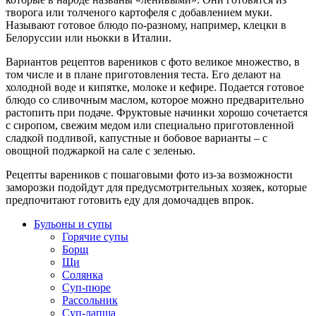
творога или толченого картофеля с добавлением муки.
Называют готовое блюдо по-разному, например, клецки в
Белоруссии или ньокки в Италии.
Вариантов рецептов вареников с фото великое множество, в
том числе и в плане приготовления теста. Его делают на
холодной воде и кипятке, молоке и кефире. Подается готовое
блюдо со сливочным маслом, которое можно предварительно
растопить при подаче. Фруктовые начинки хорошо сочетается
с сиропом, свежим медом или специально приготовленной
сладкой подливой, капустные и бобовое варианты – с
овощной поджаркой на сале с зеленью.
Рецепты вареников с пошаговыми фото из-за возможности
заморозки подойдут для предусмотрительных хозяек, которые
предпочитают готовить еду для домочадцев впрок.
Бульоны и супы
Горячие супы
Борщ
Щи
Солянка
Суп-пюре
Рассольник
Суп-лапша