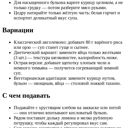
Для насыщенного бульона варите курицу целиком, а не
только грудку — потом разберите мясо руками.
Цедру натирайте только жёлтую часть: белая горчит и
испортит деликатный вкус супа.
Вариации
Классический авголемоно: добавьте 80 г варёного риса
или орзо — суп станет гуще и сытнее.
Диетический вариант: замените яйца только желтками
(3 шт.) — текстура шелковистее, калорийность ниже.
Острая версия: добавьте щепотку хлопьев чили и
немного тимьяна — получится согревающий зимний
суп.
Вегетарианская адаптация: замените курицу нутом,
бульон — овощным, яйца — столовой ложкой тахини.
С чем подавать
Подавайте с хрустящим хлебом на закваске или питой
— они отлично впитывают кисловатый бульон.
Рядом поставьте дольку лимона и мелко рубленую
петрушку, чтобы каждый регулировал вкус сам.