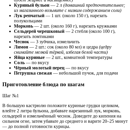
Куриный бульон
— 2 л
(домашний предпочтительнее;
из магазинного возьмите с низким содержанием соли)
Лук репчатый
— 1 шт. (около 150 г), нарезать
полукольцами
Морковь
— 2 шт. (около 160 г), нарезать кружками
Сельдерей черешковый
— 2 стебля (около 100 г),
нарезать ломтиками
Чеснок
— 3 зубчика, измельчить
Лимон
— 2 шт.: сок (около 80 мл) и цедра
(цедру
снимайте мелкой тёркой, избегая белой части)
Яйца куриные
— 2 шт., комнатной температуры
Соль
— по вкусу
Чёрный молотый перец
— по вкусу
Петрушка свежая
— небольшой пучок, для подачи
Приготовление блюда по шагам
Шаг №1
В большую кастрюлю положите куриные грудки целиком,
влейте 2 литра бульона, добавьте нарезанный лук, морковь,
сельдерей и измельчённый чеснок. Доведите до кипения на
сильном огне, затем убавьте до среднего и варите 20–25 минут
— до полной готовности курицы.