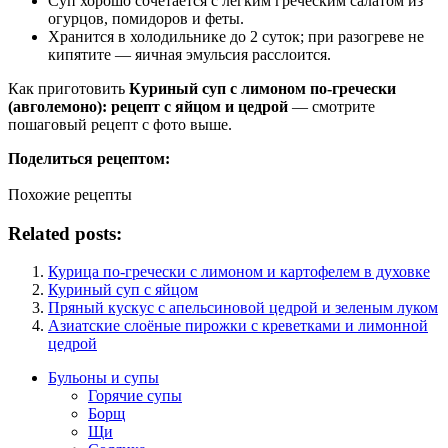
Суп хорошо сочетается с лёгким греческим салатом из
огурцов, помидоров и феты.
Хранится в холодильнике до 2 суток; при разогреве не
кипятите — яичная эмульсия расслоится.
Как приготовить
Куриный суп с лимоном по-гречески
(авголемоно): рецепт с яйцом и цедрой
— смотрите
пошаговый рецепт с фото выше.
Поделиться рецептом:
Похожие рецепты
Related posts:
Курица по-гречески с лимоном и картофелем в духовке
Куриный суп с яйцом
Пряный кускус с апельсиновой цедрой и зеленым луком
Азиатские слоёные пирожки с креветками и лимонной
цедрой
Бульоны и супы
Горячие супы
Борщ
Щи