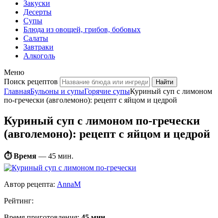
Закуски
Десерты
Супы
Блюда из овощей, грибов, бобовых
Салаты
Завтраки
Алкоголь
Меню
Поиск рецептов
Главная
Бульоны и супы
Горячие супы
Куриный суп с лимоном
по-гречески (авголемоно): рецепт с яйцом и цедрой
Куриный суп с лимоном по-гречески
(авголемоно): рецепт с яйцом и цедрой
⏱ Время
—
45 мин.
Автор рецепта:
AnnaM
Рейтинг:
Время приготовления:
45 мин.