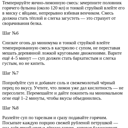
Темперируйте яично-лимонную смесь: зачерпните половник
горячего бульона (около 120 мл) и тонкой струйкой влейте его
в миску с яйцами, непрерывно взбивая венчиком. Смесь
должна стать тёплой и слегка загустеть — это страхует от
сворачивания белка.
Шаг №6
Снизьте огонь до минимума и тонкой струйкой влейте
темперированную смесь в кастрюлю с супом, не переставая
мешать деревянной ложкой круговыми движениями. Варите
ещё 4–5 минут — суп должен стать бархатистым и слегка
густым, но не кипеть.
Шаг №7
Попробуйте суп и добавьте соль и свежемолотый чёрный
перец по вкусу. Учтите, что лимон уже дал кислотность — не
пересолите. Перемешайте и дайте покипеть на минимальном
огне ещё 1–2 минуты, чтобы вкусы объединились.
Шаг №8
Разлейте суп по тарелкам и сразу подавайте горячим.
Посыпьте каждую порцию свежей рубленой петрушкой —
она даёт яркий цвет и лёгкую горечь, которая балансирует