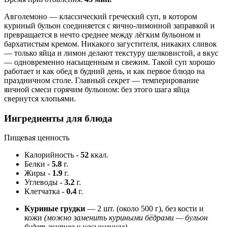
Авголемоно — классический греческий суп, в котором
куриный бульон соединяется с яично-лимонной заправкой и
превращается в нечто среднее между лёгким бульоном и
бархатистым кремом. Никакого загустителя, никаких сливок
— только яйца и лимон делают текстуру шелковистой, а вкус
— одновременно насыщенным и свежим. Такой суп хорошо
работает и как обед в будний день, и как первое блюдо на
праздничном столе. Главный секрет — темперирование
яичной смеси горячим бульоном: без этого шага яйца
свернутся хлопьями.
Ингредиенты для блюда
Пищевая ценность
Калорийность
-
52
ккал.
Белки
-
5.8
г.
Жиры
-
1.9
г.
Углеводы
-
3.2
г.
Клетчатка
-
0.4
г.
Куриные грудки
— 2 шт. (около 500 г), без кости и
кожи
(можно заменить куриными бёдрами — бульон
будет жирнее и насыщеннее)