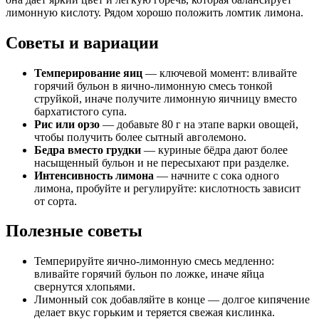
лимонную кислоту. Рядом хорошо положить ломтик лимона.
Советы и вариации
Темперирование яиц
— ключевой момент: вливайте
горячий бульон в яично-лимонную смесь тонкой
струйкой, иначе получите лимонную яичницу вместо
бархатистого супа.
Рис или орзо
— добавьте 80 г на этапе варки овощей,
чтобы получить более сытный авголемоно.
Бедра вместо грудки
— куриные бёдра дают более
насыщенный бульон и не пересыхают при разделке.
Интенсивность лимона
— начните с сока одного
лимона, пробуйте и регулируйте: кислотность зависит
от сорта.
Полезные советы
Темперируйте яично-лимонную смесь медленно:
вливайте горячий бульон по ложке, иначе яйца
свернутся хлопьями.
Лимонный сок добавляйте в конце — долгое кипячение
делает вкус горьким и теряется свежая кислинка.