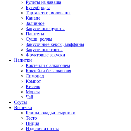
Рулеты из лаваша
Бутерброды
Тарталетки, волованы
Канапе
Заливное
Закусочные рулеты
Паштеты
Суши, роллы
Закусочные кексы, маффины
Закусочные торты
Фруктовые закуски
Напитки
Коктейли с алкоголем
Коктейли без алкоголя
Лимонад
Компот
Кисель
Морсы
Чай
Соусы
Выпечка
Блины, оладьи, сырники
Тесто
Пицца
Изделия из теста