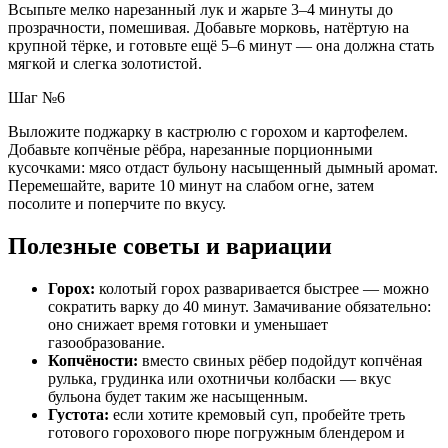
Всыпьте мелко нарезанный лук и жарьте 3–4 минуты до
прозрачности, помешивая. Добавьте морковь, натёртую на
крупной тёрке, и готовьте ещё 5–6 минут — она должна стать
мягкой и слегка золотистой.
Шаг №6
Выложите поджарку в кастрюлю с горохом и картофелем.
Добавьте копчёные рёбра, нарезанные порционными
кусочками: мясо отдаст бульону насыщенный дымный аромат.
Перемешайте, варите 10 минут на слабом огне, затем
посолите и поперчите по вкусу.
Полезные советы и вариации
Горох:
колотый горох разваривается быстрее — можно
сократить варку до 40 минут. Замачивание обязательно:
оно снижает время готовки и уменьшает
газообразование.
Копчёности:
вместо свиных рёбер подойдут копчёная
рулька, грудинка или охотничьи колбаски — вкус
бульона будет таким же насыщенным.
Густота:
если хотите кремовый суп, пробейте треть
готового горохового пюре погружным блендером и