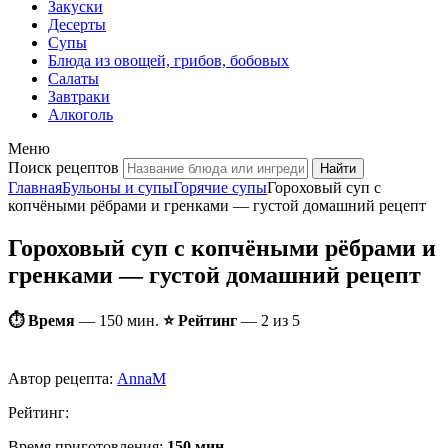
Закуски
Десерты
Супы
Блюда из овощей, грибов, бобовых
Салаты
Завтраки
Алкоголь
Меню
Поиск рецептов
Главная
Бульоны и супы
Горячие супы
Гороховый суп с
копчёными рёбрами и гренками — густой домашний рецепт
Гороховый суп с копчёными рёбрами и
гренками — густой домашний рецепт
⏱ Время
—
150 мин.
⭐ Рейтинг
— 2 из 5
Автор рецепта:
AnnaM
Рейтинг:
Время приготовления:
150 мин.