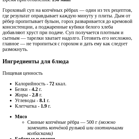
Гороховый суп на копчёных рёбрах — один из тех рецептов,
где результат оправдывает каждую минуту у плиты. Дым от
рёбер пропитывает бульон, горох разваривается до кремовой
консистенции, а поджаренные кубики белого хлеба
добавляют хруст при подаче. Суп получается плотным и
сытным — тарелки хватает надолго. Готовить его несложно,
главное — не торопиться с горохом и дать ему как следует
размокнуть.
Ингредиенты для блюда
Пищевая ценность
Калорийность
-
72
ккал.
Белки
-
4.2
г.
Жиры
-
2.8
г.
Углеводы
-
8.1
г.
Клетчатка
-
1.9
г.
Мясо
Свиные копчёные рёбра — 500 г
(можно
заменить копчёной рулькой или охотничьими
колбасками)
Бобовые и овощи