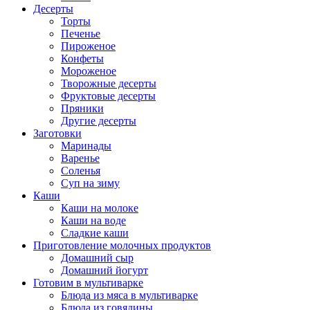
Десерты
Торты
Печенье
Пироженое
Конфеты
Мороженое
Творожные десерты
Фруктовые десерты
Пряники
Другие десерты
Заготовки
Маринады
Варенье
Соленья
Суп на зиму
Каши
Каши на молоке
Каши на воде
Сладкие каши
Приготовление молочных продуктов
Домашний сыр
Домашний йогурт
Готовим в мультиварке
Блюда из мяса в мультиварке
Блюда из говядины