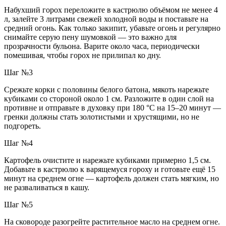
Набухший горох переложите в кастрюлю объёмом не менее 4
л, залейте 3 литрами свежей холодной воды и поставьте на
средний огонь. Как только закипит, убавьте огонь и регулярно
снимайте серую пену шумовкой — это важно для
прозрачности бульона. Варите около часа, периодически
помешивая, чтобы горох не прилипал ко дну.
Шаг №3
Срежьте корки с половины белого батона, мякоть нарежьте
кубиками со стороной около 1 см. Разложите в один слой на
противне и отправьте в духовку при 180 °C на 15–20 минут —
гренки должны стать золотистыми и хрустящими, но не
подгореть.
Шаг №4
Картофель очистите и нарежьте кубиками примерно 1,5 см.
Добавьте в кастрюлю к варящемуся гороху и готовьте ещё 15
минут на среднем огне — картофель должен стать мягким, но
не разваливаться в кашу.
Шаг №5
На сковороде разогрейте растительное масло на среднем огне.