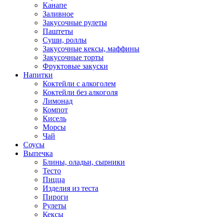
Канапе
Заливное
Закусочные рулеты
Паштеты
Суши, роллы
Закусочные кексы, маффины
Закусочные торты
Фруктовые закуски
Напитки
Коктейли с алкоголем
Коктейли без алкоголя
Лимонад
Компот
Кисель
Морсы
Чай
Соусы
Выпечка
Блины, оладьи, сырники
Тесто
Пицца
Изделия из теста
Пироги
Рулеты
Кексы