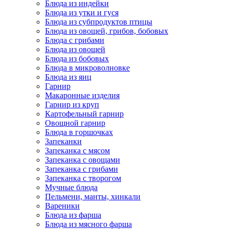
Блюда из индейки
Блюда из утки и гуся
Блюда из субпродуктов птицы
Блюда из овощей, грибов, бобовых
Блюда с грибами
Блюда из овощей
Блюда из бобовых
Блюда в микроволновке
Блюда из яиц
Гарнир
Макаронные изделия
Гарнир из круп
Картофельный гарнир
Овощной гарнир
Блюда в горшочках
Запеканки
Запеканка с мясом
Запеканка с овощами
Запеканка с грибами
Запеканка с творогом
Мучные блюда
Пельмени, манты, хинкали
Вареники
Блюда из фарша
Блюда из мясного фарша