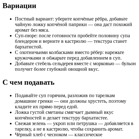
Вариации
Постный вариант: уберите копчёные рёбра, добавьте
чайную ложку копчёной паприки — она даст похожий
аромат без мяса.
Суп-пюре: после готовности пробейте половину супа
блендером и верните в кастрюлю — текстура станет
бархатистой.
С охотничьими колбасками вместо рёбер: нарежьте
кружочками и обжарьте перед добавлением в суп.
Добавьте стебель сельдерея вместе с морковью — бульон
получит более глубокий овощной вкус.
С чем подавать
Подавайте суп горячим, разложив по тарелкам
домашние гренки — они должны хрустеть, поэтому
кладите их прямо перед едой.
Ложка густой сметаны смягчает дымный вкус
копчёностей и делает текстуру бархатистее.
Свежая зелень — укроп или петрушка — добавляется в
тарелку, а не в кастрюлю, чтобы сохранить аромат.
Чёрный хлеб с чесноком — классическое