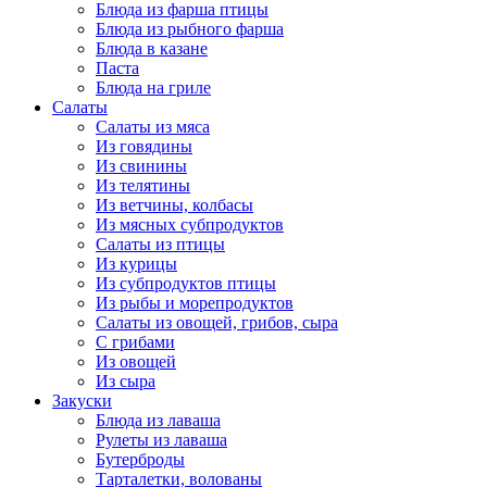
Блюда из фарша птицы
Блюда из рыбного фарша
Блюда в казане
Паста
Блюда на гриле
Салаты
Салаты из мяса
Из говядины
Из свинины
Из телятины
Из ветчины, колбасы
Из мясных субпродуктов
Салаты из птицы
Из курицы
Из субпродуктов птицы
Из рыбы и морепродуктов
Салаты из овощей, грибов, сыра
С грибами
Из овощей
Из сыра
Закуски
Блюда из лаваша
Рулеты из лаваша
Бутерброды
Тарталетки, волованы