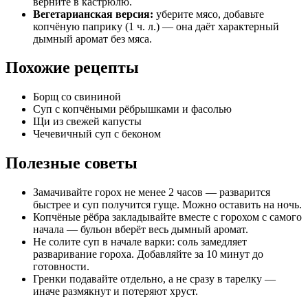
верните в кастрюлю.
Вегетарианская версия:
уберите мясо, добавьте
копчёную паприку (1 ч. л.) — она даёт характерный
дымный аромат без мяса.
Похожие рецепты
Борщ со свининой
Суп с копчёными рёбрышками и фасолью
Щи из свежей капусты
Чечевичный суп с беконом
Полезные советы
Замачивайте горох не менее 2 часов — разварится
быстрее и суп получится гуще. Можно оставить на ночь.
Копчёные рёбра закладывайте вместе с горохом с самого
начала — бульон вберёт весь дымный аромат.
Не солите суп в начале варки: соль замедляет
разваривание гороха. Добавляйте за 10 минут до
готовности.
Гренки подавайте отдельно, а не сразу в тарелку —
иначе размякнут и потеряют хруст.