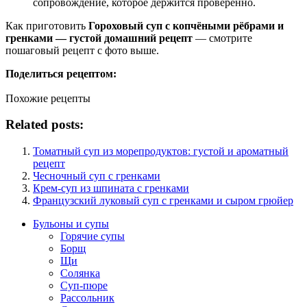
сопровождение, которое держится проверенно.
Как приготовить
Гороховый суп с копчёными рёбрами и
гренками — густой домашний рецепт
— смотрите
пошаговый рецепт с фото выше.
Поделиться рецептом:
Похожие рецепты
Related posts:
Томатный суп из морепродуктов: густой и ароматный
рецепт
Чесночный суп с гренками
Крем-суп из шпината с гренками
Французский луковый суп с гренками и сыром грюйер
Бульоны и супы
Горячие супы
Борщ
Щи
Солянка
Суп-пюре
Рассольник