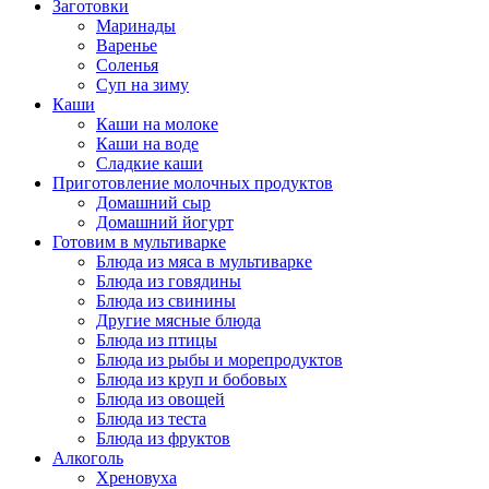
Заготовки
Маринады
Варенье
Соленья
Суп на зиму
Каши
Каши на молоке
Каши на воде
Сладкие каши
Приготовление молочных продуктов
Домашний сыр
Домашний йогурт
Готовим в мультиварке
Блюда из мяса в мультиварке
Блюда из говядины
Блюда из свинины
Другие мясные блюда
Блюда из птицы
Блюда из рыбы и морепродуктов
Блюда из круп и бобовых
Блюда из овощей
Блюда из теста
Блюда из фруктов
Алкоголь
Хреновуха