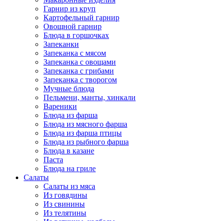
Гарнир из круп
Картофельный гарнир
Овощной гарнир
Блюда в горшочках
Запеканки
Запеканка с мясом
Запеканка с овощами
Запеканка с грибами
Запеканка с творогом
Мучные блюда
Пельмени, манты, хинкали
Вареники
Блюда из фарша
Блюда из мясного фарша
Блюда из фарша птицы
Блюда из рыбного фарша
Блюда в казане
Паста
Блюда на гриле
Салаты
Салаты из мяса
Из говядины
Из свинины
Из телятины