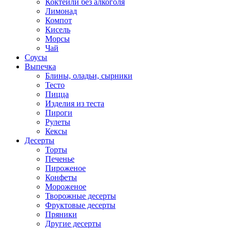
Коктейли без алкоголя
Лимонад
Компот
Кисель
Морсы
Чай
Соусы
Выпечка
Блины, оладьи, сырники
Тесто
Пицца
Изделия из теста
Пироги
Рулеты
Кексы
Десерты
Торты
Печенье
Пироженое
Конфеты
Мороженое
Творожные десерты
Фруктовые десерты
Пряники
Другие десерты