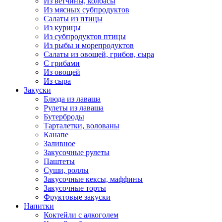
Из ветчины, колбасы
Из мясных субпродуктов
Салаты из птицы
Из курицы
Из субпродуктов птицы
Из рыбы и морепродуктов
Салаты из овощей, грибов, сыра
С грибами
Из овощей
Из сыра
Закуски
Блюда из лаваша
Рулеты из лаваша
Бутерброды
Тарталетки, волованы
Канапе
Заливное
Закусочные рулеты
Паштеты
Суши, роллы
Закусочные кексы, маффины
Закусочные торты
Фруктовые закуски
Напитки
Коктейли с алкоголем