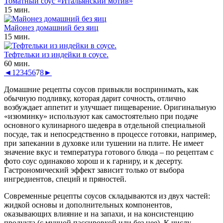
Томатный соус «Итальянский мотив»
15 мин.
Майонез домашний без яиц
15 мин.
Тефтельки из индейки в соусе.
60 мин.
◄
1
2
3
4
5
6
7
8
►
Домашние рецепты соусов привыкли воспринимать, как
обычную подливку, которая дарит сочность, отлично
возбуждает аппетит и улучшает пищеварение. Оригинальную
«изюминку» используют как самостоятельно при подаче
основного кулинарного шедевра в отдельной специальной
посуде, так и непосредственно в процессе готовки, например,
при запекании в духовке или тушении на плите. Не имеет
значение вкус и температура готового блюда – по рецептам с
фото соус одинаково хорош и к гарниру, и к десерту.
Гастрономический эффект зависит только от выбора
ингредиентов, специй и пряностей.
Современные рецепты соусов складываются из двух частей:
жидкой основы и дополнительных компонентов,
оказывающих влияние и на запахи, и на консистенцию
продукта (с мучной пассировкой или без нее). К числу