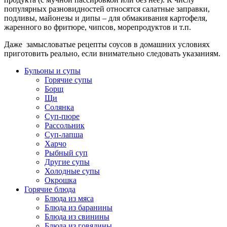
популярных разновидностей относятся салатные заправки,
подливы, майонезы и дипы – для обмакивания картофеля,
жаренного во фритюре, чипсов, морепродуктов и т.п.
Даже замысловатые рецепты соусов в домашних условиях
приготовить реально, если внимательно следовать указаниям.
Бульоны и супы
Горячие супы
Борщ
Щи
Солянка
Суп-пюре
Рассольник
Суп-лапша
Харчо
Рыбный суп
Другие супы
Холодные супы
Окрошка
Горячие блюда
Блюда из мяса
Блюда из баранины
Блюда из свинины
Блюда из говядины