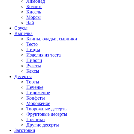
Лимонад
Компот
Кисель
Морсы
Чай
Соусы
Выпечка
Блины, оладьи, сырники
Тесто
Пицца
Изделия из теста
Пироги
Рулеты
Кексы
Десерты
Торты
Печенье
Пироженое
Конфеты
Мороженое
Творожные десерты
Фруктовые десерты
Пряники
Другие десерты
Заготовки