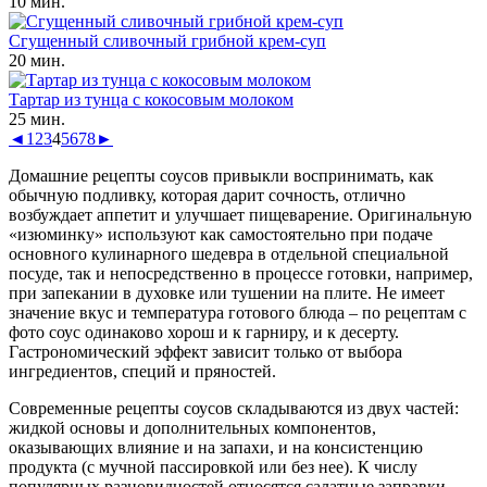
10 мин.
Сгущенный сливочный грибной крем-суп
20 мин.
Тартар из тунца с кокосовым молоком
25 мин.
◄
1
2
3
4
5
6
7
8
►
Домашние рецепты соусов привыкли воспринимать, как
обычную подливку, которая дарит сочность, отлично
возбуждает аппетит и улучшает пищеварение. Оригинальную
«изюминку» используют как самостоятельно при подаче
основного кулинарного шедевра в отдельной специальной
посуде, так и непосредственно в процессе готовки, например,
при запекании в духовке или тушении на плите. Не имеет
значение вкус и температура готового блюда – по рецептам с
фото соус одинаково хорош и к гарниру, и к десерту.
Гастрономический эффект зависит только от выбора
ингредиентов, специй и пряностей.
Современные рецепты соусов складываются из двух частей:
жидкой основы и дополнительных компонентов,
оказывающих влияние и на запахи, и на консистенцию
продукта (с мучной пассировкой или без нее). К числу
популярных разновидностей относятся салатные заправки,