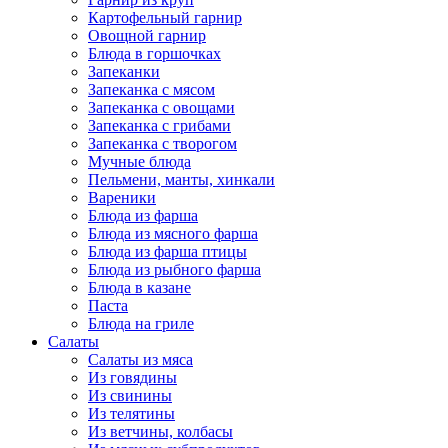
Картофельный гарнир
Овощной гарнир
Блюда в горшочках
Запеканки
Запеканка с мясом
Запеканка с овощами
Запеканка с грибами
Запеканка с творогом
Мучные блюда
Пельмени, манты, хинкали
Вареники
Блюда из фарша
Блюда из мясного фарша
Блюда из фарша птицы
Блюда из рыбного фарша
Блюда в казане
Паста
Блюда на гриле
Салаты
Салаты из мяса
Из говядины
Из свинины
Из телятины
Из ветчины, колбасы