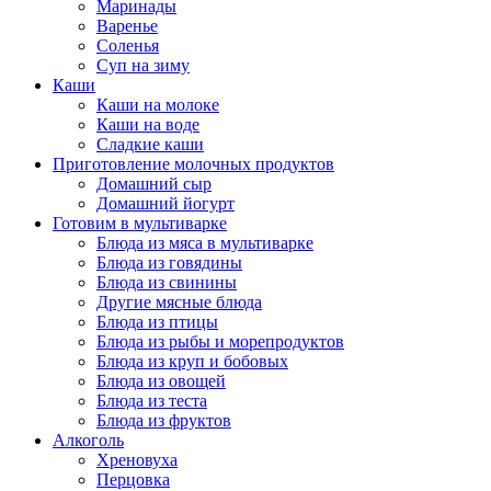
Маринады
Варенье
Соленья
Суп на зиму
Каши
Каши на молоке
Каши на воде
Сладкие каши
Приготовление молочных продуктов
Домашний сыр
Домашний йогурт
Готовим в мультиварке
Блюда из мяса в мультиварке
Блюда из говядины
Блюда из свинины
Другие мясные блюда
Блюда из птицы
Блюда из рыбы и морепродуктов
Блюда из круп и бобовых
Блюда из овощей
Блюда из теста
Блюда из фруктов
Алкоголь
Хреновуха
Перцовка