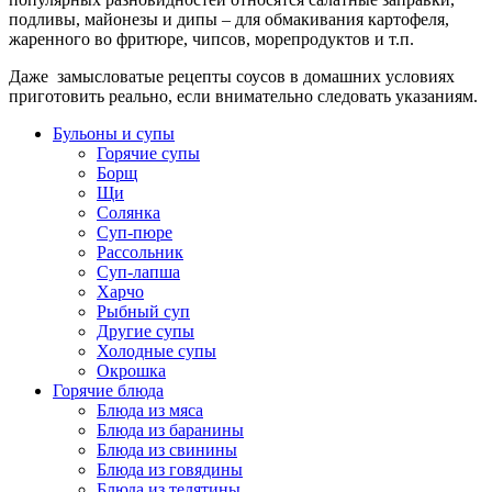
подливы, майонезы и дипы – для обмакивания картофеля,
жаренного во фритюре, чипсов, морепродуктов и т.п.
Даже замысловатые рецепты соусов в домашних условиях
приготовить реально, если внимательно следовать указаниям.
Бульоны и супы
Горячие супы
Борщ
Щи
Солянка
Суп-пюре
Рассольник
Суп-лапша
Харчо
Рыбный суп
Другие супы
Холодные супы
Окрошка
Горячие блюда
Блюда из мяса
Блюда из баранины
Блюда из свинины
Блюда из говядины
Блюда из телятины