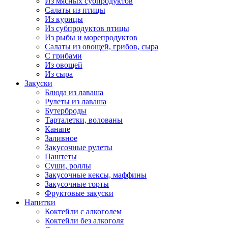
Из мясных субпродуктов
Салаты из птицы
Из курицы
Из субпродуктов птицы
Из рыбы и морепродуктов
Салаты из овощей, грибов, сыра
С грибами
Из овощей
Из сыра
Закуски
Блюда из лаваша
Рулеты из лаваша
Бутерброды
Тарталетки, волованы
Канапе
Заливное
Закусочные рулеты
Паштеты
Суши, роллы
Закусочные кексы, маффины
Закусочные торты
Фруктовые закуски
Напитки
Коктейли с алкоголем
Коктейли без алкоголя