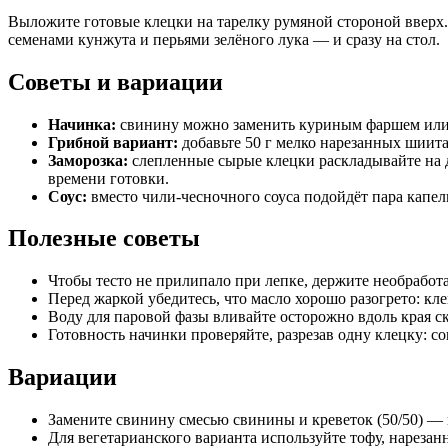
Выложите готовые клецки на тарелку румяной стороной вверх. 
семенами кунжута и перьями зелёного лука — и сразу на стол.
Советы и вариации
Начинка:
свинину можно заменить куриным фаршем или с
Грибной вариант:
добавьте 50 г мелко нарезанных шиит
Заморозка:
слепленные сырые клецки раскладывайте на до
времени готовки.
Соус:
вместо чили-чесночного соуса подойдёт пара капел
Полезные советы
Чтобы тесто не прилипало при лепке, держите необрабо
Перед жаркой убедитесь, что масло хорошо разогрето: кл
Воду для паровой фазы вливайте осторожно вдоль края ск
Готовность начинки проверяйте, разрезав одну клецку: со
Вариации
Замените свинину смесью свинины и креветок (50/50) — н
Для вегетарианского варианта используйте тофу, нареза