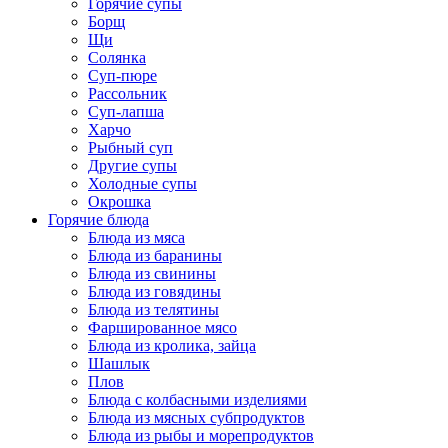
Горячие супы
Борщ
Щи
Солянка
Суп-пюре
Рассольник
Суп-лапша
Харчо
Рыбный суп
Другие супы
Холодные супы
Окрошка
Горячие блюда
Блюда из мяса
Блюда из баранины
Блюда из свинины
Блюда из говядины
Блюда из телятины
Фаршированное мясо
Блюда из кролика, зайца
Шашлык
Плов
Блюда с колбасными изделиями
Блюда из мясных субпродуктов
Блюда из рыбы и морепродуктов