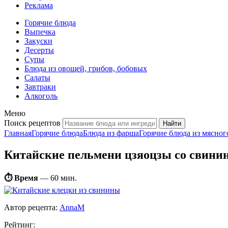
Реклама
Горячие блюда
Выпечка
Закуски
Десерты
Супы
Блюда из овощей, грибов, бобовых
Салаты
Завтраки
Алкоголь
Меню
Поиск рецептов
Главная
Горячие блюда
Блюда из фарша
Горячие блюда из мясног
Китайские пельмени цзяоцзы со свини
⏱ Время
—
60 мин.
Автор рецепта:
AnnaM
Рейтинг: