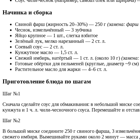
Соус чили-чеснок (например, самбал олек или шрирача) —
Начинка и сборка
Свиной фарш (жирность 20–30%) — 250 г
(замена: фарш 
Чеснок, измельчённый — 3 зубчика
Яйцо крупное — 1 шт., слегка взбитое
Зелёный лук, мелко нарезанный — 2 ст. л.
Соевый соус — 2 ст. л.
Кунжутное масло — 1,5 ст. л.
Свежий имбирь, натёртый — 1 ст. л. (около 10 г)
(замена:
Готовые обёртки для пельменей (круглые, диаметр ~9 см)
Растительное масло для жарки — 4–6 ст. л.
Приготовление блюда по шагам
Шаг №1
Сначала сделайте соус для обмакивания: в небольшой миске соеди
кунжута и 1 ч. л. чили-чесночного соуса. Перемешайте и отстав
Шаг №2
В большой миске соедините 250 г свиного фарша, 3 измельчённых з
свежего имбиря. Вымешивайте руками около 2 минут — масса д