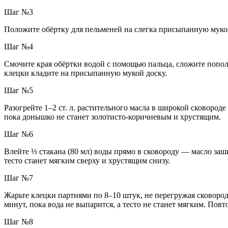
Шаг №3
Положите обёртку для пельменей на слегка присыпанную мукой
Шаг №4
Смочите края обёртки водой с помощью пальца, сложите попо
клецки кладите на присыпанную мукой доску.
Шаг №5
Разогрейте 1–2 ст. л. растительного масла в широкой сковоро
пока донышко не станет золотисто-коричневым и хрустящим.
Шаг №6
Влейте ⅓ стакана (80 мл) воды прямо в сковороду — масло заши
тесто станет мягким сверху и хрустящим снизу.
Шаг №7
Жарьте клецки партиями по 8–10 штук, не перегружая сковород
минут, пока вода не выпарится, а тесто не станет мягким. Повт
Шаг №8