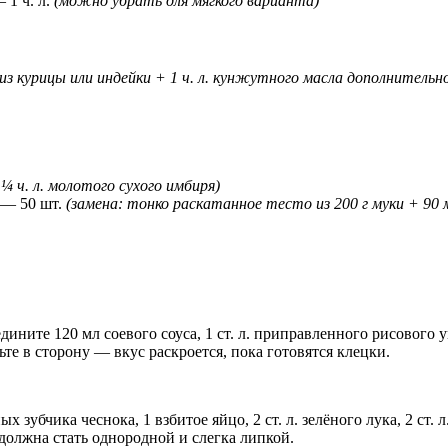
 1 ч. л.
(можно убрать для мягкого варианта)
из курицы или индейки + 1 ч. л. кунжутного масла дополнительн
 ¼ ч. л. молотого сухого имбиря)
 — 50 шт.
(замена: тонко раскатанное тесто из 200 г муки + 90 
ните 120 мл соевого соуса, 1 ст. л. приправленного рисового уксу
ьте в сторону — вкус раскроется, пока готовятся клецки.
убчика чеснока, 1 взбитое яйцо, 2 ст. л. зелёного лука, 2 ст. л. с
олжна стать однородной и слегка липкой.