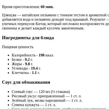
Время приготовления:
60 мин.
Цзяоцзы — китайские пельмени с тонким тестом и ароматной св
добавляется вода и пельмени доходят под крышкой. Результат 
уличных перекусов Китая, который несложно воспроизвести дом
свинины и делает каждый кусочек законченным.
Ингредиенты для блюда
Пищевая ценность
Калорийность
-
198
ккал.
Белки
-
9.2
г.
Жиры
-
9.8
г.
Углеводы
-
19.4
г.
Клетчатка
-
1.1
г.
Соус для обмакивания
Соевый соус — 120 мл (½ стакана)
Рисовый уксус приправленный — 1 ст. л.
Зелёный лук, мелко нарезанный — 1 ст. л.
Семена кунжута — 1 ст. л.