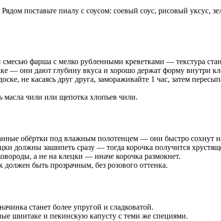
Рядом поставьте пиалу с соусом: соевый соус, рисовый уксус, з
месью фарша с мелко рубленными креветками — текстура стане
аке — они дают глубину вкуса и хорошо держат форму внутри кл
ске, не касаясь друг друга, замораживайте 1 час, затем пересып
ь масла чили или щепотка хлопьев чили.
танные обёртки под влажным полотенцем — они быстро сохнут на
ецки должны зашипеть сразу — тогда корочка получится хрустящ
овороды, а не на клецки — иначе корочка размокнет.
к должен быть прозрачным, без розового оттенка.
ачинка станет более упругой и сладковатой.
нные шиитаке и пекинскую капусту с теми же специями.