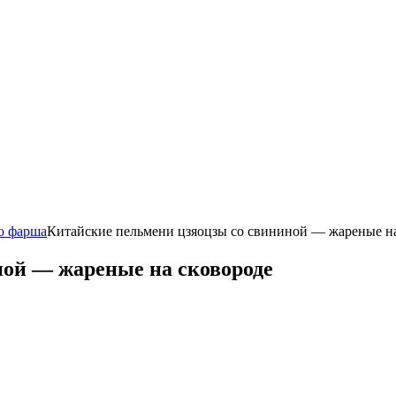
о фарша
Китайские пельмени цзяоцзы со свининой — жареные на
ной — жареные на сковороде