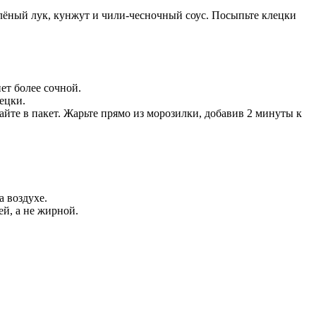
елёный лук, кунжут и чили-чесночный соус. Посыпьте клецки
т более сочной.
ецки.
айте в пакет. Жарьте прямо из морозилки, добавив 2 минуты к
 воздухе.
ей, а не жирной.