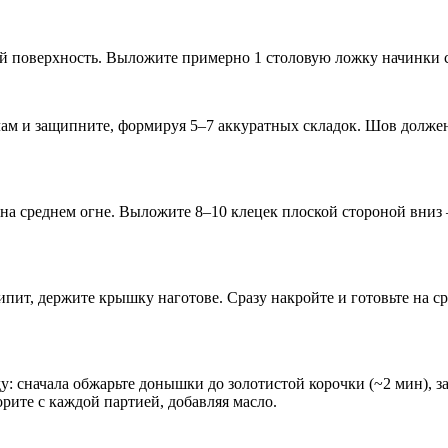
 поверхность. Выложите примерно 1 столовую ложку начинки стр
лам и защипните, формируя 5–7 аккуратных складок. Шов долже
де на среднем огне. Выложите 8–10 клецек плоской стороной вни
пит, держите крышку наготове. Сразу накройте и готовьте на ср
у: сначала обжарьте донышки до золотистой корочки (~2 мин), з
орите с каждой партией, добавляя масло.