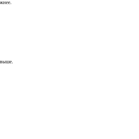
жнее.
 выше.