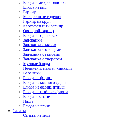
Блюда в микроволновке
Блюда из яиц
Гарнир
Макаронные изделия
Гарнир из круп
Картофельный гарнир
Овощной гарнир
Блюда в горшочках
Запеканки
Запеканка с мясом
Запеканка с овощами
Запеканка с грибами
Запеканка с творогом
Мучные блюда
Пельмени, манты, хинкали
Вареники
Блюда из фарша
Блюда из мясного фарша
Блюда из фарша птицы
Блюда из рыбного фарша
Блюда в казане
Паста
Блюда на гриле
Салаты
Салаты из мяса