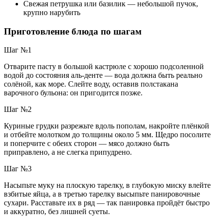
Свежая петрушка или базилик — небольшой пучок,
крупно нарубить
Приготовление блюда по шагам
Шаг №1
Отварите пасту в большой кастрюле с хорошо подсоленной
водой до состояния аль-денте — вода должна быть реально
солёной, как море. Слейте воду, оставив полстакана
варочного бульона: он пригодится позже.
Шаг №2
Куриные грудки разрежьте вдоль пополам, накройте плёнкой
и отбейте молотком до толщины около 5 мм. Щедро посолите
и поперчите с обеих сторон — мясо должно быть
приправлено, а не слегка припудрено.
Шаг №3
Насыпьте муку на плоскую тарелку, в глубокую миску влейте
взбитые яйца, а в третью тарелку высыпьте панировочные
сухари. Расставьте их в ряд — так панировка пройдёт быстро
и аккуратно, без лишней суеты.