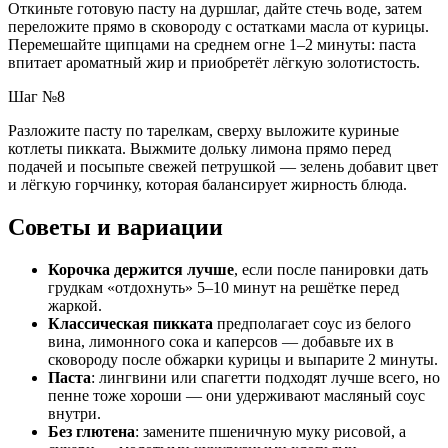
Откиньте готовую пасту на дуршлаг, дайте стечь воде, затем
переложите прямо в сковороду с остатками масла от курицы.
Перемешайте щипцами на среднем огне 1–2 минуты: паста
впитает ароматный жир и приобретёт лёгкую золотистость.
Шаг №8
Разложите пасту по тарелкам, сверху выложите куриные
котлеты пикката. Выжмите дольку лимона прямо перед
подачей и посыпьте свежей петрушкой — зелень добавит цвет
и лёгкую горчинку, которая балансирует жирность блюда.
Советы и вариации
Корочка держится лучше
, если после панировки дать
грудкам «отдохнуть» 5–10 минут на решётке перед
жаркой.
Классическая пикката
предполагает соус из белого
вина, лимонного сока и каперсов — добавьте их в
сковороду после обжарки курицы и выпарите 2 минуты.
Паста
: лингвини или спагетти подходят лучше всего, но
пенне тоже хороши — они удерживают масляный соус
внутри.
Без глютена
: замените пшеничную муку рисовой, а