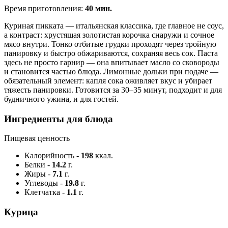
Время приготовления:
40 мин.
Куриная пикката — итальянская классика, где главное не соус,
а контраст: хрустящая золотистая корочка снаружи и сочное
мясо внутри. Тонко отбитые грудки проходят через тройную
панировку и быстро обжариваются, сохраняя весь сок. Паста
здесь не просто гарнир — она впитывает масло со сковороды
и становится частью блюда. Лимонные дольки при подаче —
обязательный элемент: капля сока оживляет вкус и убирает
тяжесть панировки. Готовится за 30–35 минут, подходит и для
будничного ужина, и для гостей.
Ингредиенты для блюда
Пищевая ценность
Калорийность
-
198
ккал.
Белки
-
14.2
г.
Жиры
-
7.1
г.
Углеводы
-
19.8
г.
Клетчатка
-
1.1
г.
Курица