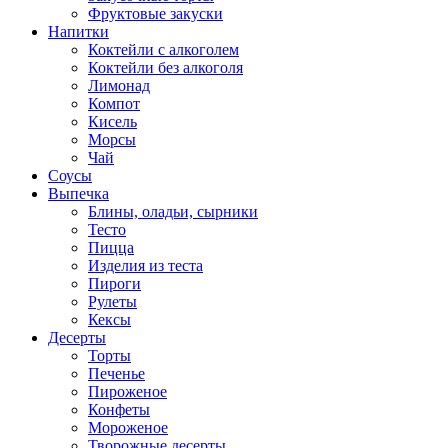
Фруктовые закуски
Напитки
Коктейли с алкоголем
Коктейли без алкоголя
Лимонад
Компот
Кисель
Морсы
Чай
Соусы
Выпечка
Блины, оладьи, сырники
Тесто
Пицца
Изделия из теста
Пироги
Рулеты
Кексы
Десерты
Торты
Печенье
Пироженое
Конфеты
Мороженое
Творожные десерты