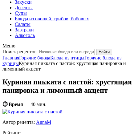
Закуски
Десерты
Супы
Блюда из овощей, грибов, бобовых
Салаты
Завтраки
Алкоголь
Меню
Поиск рецептов
Главная
Горячие блюда
Блюда из птицы
Горячие блюда из
курицы
Куриная пикката с пастой: хрустящая панировка и
лимонный акцент
Куриная пикката с пастой: хрустящая
панировка и лимонный акцент
⏱ Время
—
40 мин.
Автор рецепта:
AnnaM
Рейтинг: