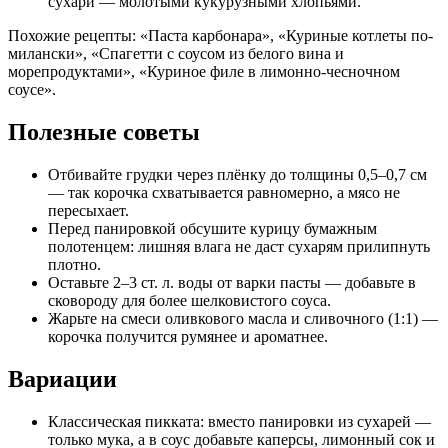
сухари — молотыми кукурузными хлопьями.
Похожие рецепты: «Паста карбонара», «Куриные котлеты по-
милански», «Спагетти с соусом из белого вина и
морепродуктами», «Куриное филе в лимонно-чесночном
соусе».
Полезные советы
Отбивайте грудки через плёнку до толщины 0,5–0,7 см
— так корочка схватывается равномерно, а мясо не
пересыхает.
Перед панировкой обсушите курицу бумажным
полотенцем: лишняя влага не даст сухарям прилипнуть
плотно.
Оставьте 2–3 ст. л. воды от варки пасты — добавьте в
сковороду для более шелковистого соуса.
Жарьте на смеси оливкового масла и сливочного (1:1) —
корочка получится румянее и ароматнее.
Вариации
Классическая пикката: вместо панировки из сухарей —
только мука, а в соус добавьте каперсы, лимонный сок и