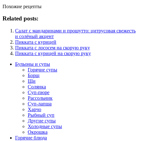
Похожие рецепты
Related posts:
Салат с мандаринами и прошутто: цитрусовая свежесть
и солёный акцент
Пикката с курицей
Пикката с лососем на скорую руку
Пикката с курицей на скорую руку
Бульоны и супы
Горячие супы
Борщ
Щи
Солянка
Суп-пюре
Рассольник
Суп-лапша
Харчо
Рыбный суп
Другие супы
Холодные супы
Окрошка
Горячие блюда