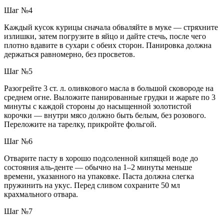
Шаг №4
Каждый кусок курицы сначала обваляйте в муке — стряхните
излишки, затем погрузите в яйцо и дайте стечь, после чего
плотно вдавите в сухари с обеих сторон. Панировка должна
держаться равномерно, без просветов.
Шаг №5
Разогрейте 3 ст. л. оливкового масла в большой сковороде на
среднем огне. Выложите панированные грудки и жарьте по 3
минуты с каждой стороны до насыщенной золотистой
корочки — внутри мясо должно быть белым, без розового.
Переложите на тарелку, прикройте фольгой.
Шаг №6
Отварите пасту в хорошо подсоленной кипящей воде до
состояния аль-денте — обычно на 1–2 минуты меньше
времени, указанного на упаковке. Паста должна слегка
пружинить на укус. Перед сливом сохраните 50 мл
крахмального отвара.
Шаг №7