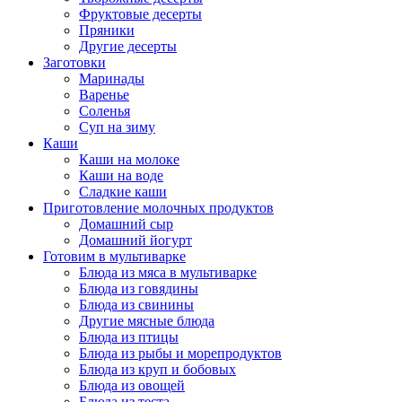
Фруктовые десерты
Пряники
Другие десерты
Заготовки
Маринады
Варенье
Соленья
Суп на зиму
Каши
Каши на молоке
Каши на воде
Сладкие каши
Приготовление молочных продуктов
Домашний сыр
Домашний йогурт
Готовим в мультиварке
Блюда из мяса в мультиварке
Блюда из говядины
Блюда из свинины
Другие мясные блюда
Блюда из птицы
Блюда из рыбы и морепродуктов
Блюда из круп и бобовых
Блюда из овощей
Блюда из теста