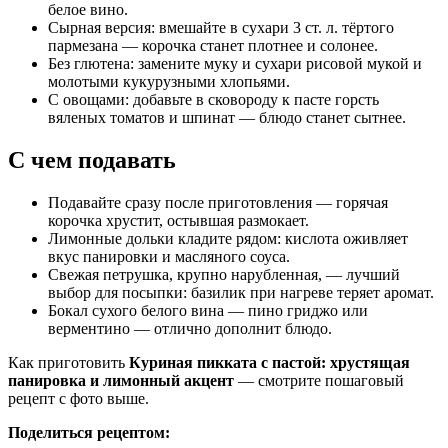
белое вино.
Сырная версия: вмешайте в сухари 3 ст. л. тёртого
пармезана — корочка станет плотнее и солонее.
Без глютена: замените муку и сухари рисовой мукой и
молотыми кукурузными хлопьями.
С овощами: добавьте в сковороду к пасте горсть
вяленых томатов и шпинат — блюдо станет сытнее.
С чем подавать
Подавайте сразу после приготовления — горячая
корочка хрустит, остывшая размокает.
Лимонные дольки кладите рядом: кислота оживляет
вкус панировки и масляного соуса.
Свежая петрушка, крупно нарубленная, — лучший
выбор для посыпки: базилик при нагреве теряет аромат.
Бокал сухого белого вина — пино гриджо или
верментино — отлично дополнит блюдо.
Как приготовить
Куриная пикката с пастой: хрустящая
панировка и лимонный акцент
— смотрите пошаговый
рецепт с фото выше.
Поделиться рецептом: