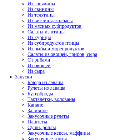
Из говядины
Из свинины
Из телятины
Из ветчины, колбасы
Из мясных субпродуктов
Салаты из птицы
Из курицы
Из субпродуктов птицы
Из рыбы и морепродуктов
Салаты из овощей, грибов, сыра
С грибами
Из овощей
Из сыра
Закуски
Блюда из лаваша
Рулеты из лаваша
Бутерброды
Тарталетки, волованы
Канапе
Заливное
Закусочные рулеты
Паштеты
Суши, роллы
Закусочные кексы, маффины
Закусочные торты