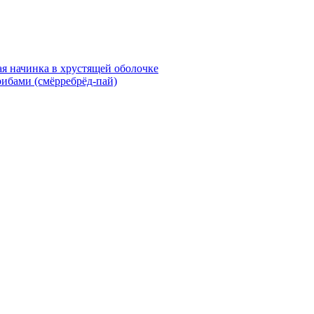
ая начинка в хрустящей оболочке
ибами (смёрребрёд-пай)