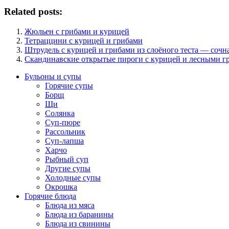
Related posts:
Жюльен с грибами и курицей
Тетраццини с курицей и грибами
Штрудель с курицей и грибами из слоёного теста — сочн
Скандинавские открытые пироги с курицей и лесными гр
Бульоны и супы
Горячие супы
Борщ
Щи
Солянка
Суп-пюре
Рассольник
Суп-лапша
Харчо
Рыбный суп
Другие супы
Холодные супы
Окрошка
Горячие блюда
Блюда из мяса
Блюда из баранины
Блюда из свинины