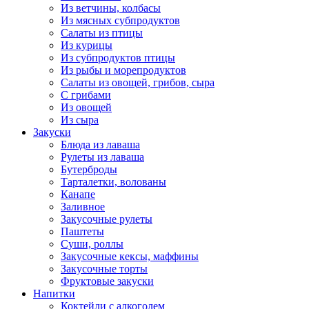
Из ветчины, колбасы
Из мясных субпродуктов
Салаты из птицы
Из курицы
Из субпродуктов птицы
Из рыбы и морепродуктов
Салаты из овощей, грибов, сыра
С грибами
Из овощей
Из сыра
Закуски
Блюда из лаваша
Рулеты из лаваша
Бутерброды
Тарталетки, волованы
Канапе
Заливное
Закусочные рулеты
Паштеты
Суши, роллы
Закусочные кексы, маффины
Закусочные торты
Фруктовые закуски
Напитки
Коктейли с алкоголем