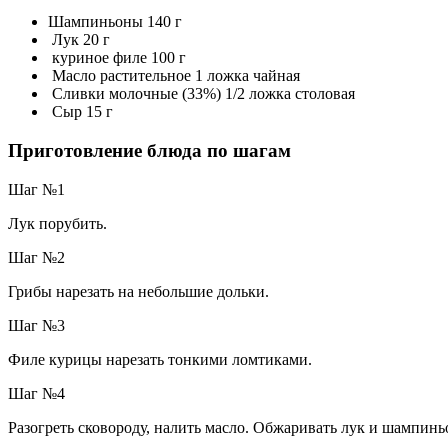
Шампиньоны
140
г
Лук
20
г
куриное филе
100
г
Масло растительное
1
ложка чайная
Сливки молочные (33%)
1/2
ложка столовая
Сыр
15
г
Приготовление блюда по шагам
Шаг №1
Лук порубить.
Шаг №2
Грибы нарезать на небольшие дольки.
Шаг №3
Филе курицы нарезать тонкими ломтиками.
Шаг №4
Разогреть сковороду, налить масло. Обжаривать лук и шампинь