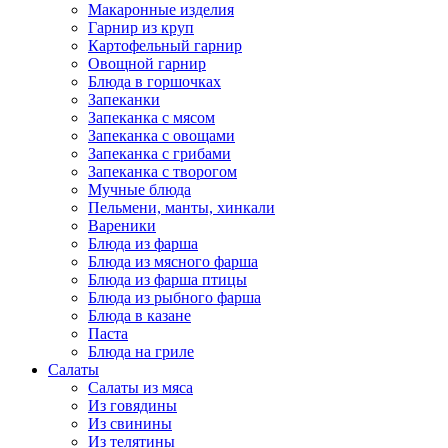
Макаронные изделия
Гарнир из круп
Картофельный гарнир
Овощной гарнир
Блюда в горшочках
Запеканки
Запеканка с мясом
Запеканка с овощами
Запеканка с грибами
Запеканка с творогом
Мучные блюда
Пельмени, манты, хинкали
Вареники
Блюда из фарша
Блюда из мясного фарша
Блюда из фарша птицы
Блюда из рыбного фарша
Блюда в казане
Паста
Блюда на гриле
Салаты
Салаты из мяса
Из говядины
Из свинины
Из телятины