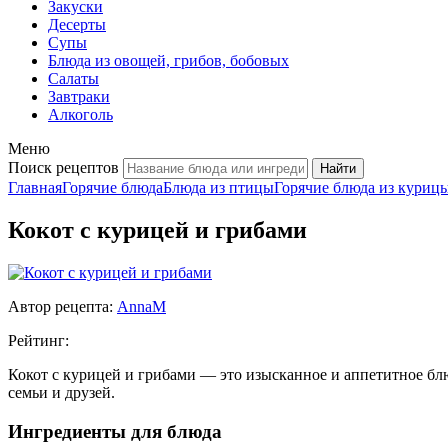
Закуски
Десерты
Супы
Блюда из овощей, грибов, бобовых
Салаты
Завтраки
Алкоголь
Меню
Поиск рецептов
Главная
Горячие блюда
Блюда из птицы
Горячие блюда из куриц
Кокот с курицей и грибами
Автор рецепта:
AnnaM
Рейтинг:
Кокот с курицей и грибами — это изысканное и аппетитное бл
семьи и друзей.
Ингредиенты для блюда