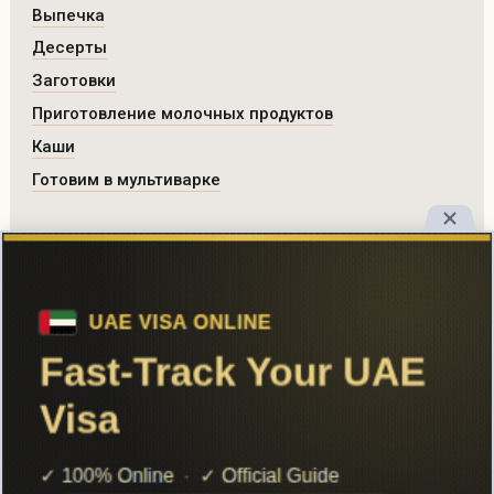
Выпечка
Десерты
Заготовки
Приготовление молочных продуктов
Каши
Готовим в мультиварке
РАЗДЕЛЫ САЙТА
Все рецепты
Главная
Поиск
Авторы
Реклама
Вход
Добавить рецепт
© 2026 Шеф Повар. Все права защищены.
Контакты
RSS