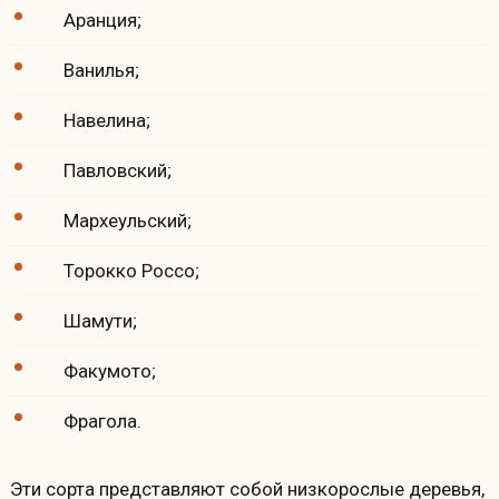
Аранция;
Ванилья;
Навелина;
Павловский;
Мархеульский;
Торокко Россо;
Шамути;
Факумото;
Фрагола.
Эти сорта представляют собой низкорослые деревья,