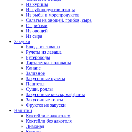
Из курицы
Из субпродуктов птицы
Из рыбы и морепродуктов
Салаты из овощей, грибов, сыра
С грибами
Из овощей
Из сыра
Закуски
Блюда из лаваша
Рулеты из лаваша
Бутерброды
Тарталетки, волованы
Канапе
Заливное
Закусочные рулеты
Паштеты
Суши, роллы
Закусочные кексы, маффины
Закусочные торты
Фруктовые закуски
Напитки
Коктейли с алкоголем
Коктейли без алкоголя
Лимонад
Компот