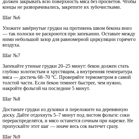
должен закрывать всю поверхность мяса без просветов. Чтобы
концы не разворачивались, закрепите их зубочистками.
Шаг №6
Уложите завёрнутые грудки на противень швом бекона вниз
— так полоски не раскроются при запекании. Оставьте между
ними небольшой зазор для равномерной циркуляции горячего
воздуха.
Шаг №7
Запекайте утиные грудки 20–25 минут: бекон должен стать
глубоко золотистым и хрустящим, а внутренняя температура
мяса — достичь 68–70 °C. Проверяйте термометром в самой
толстой части. Если бекон темнеет быстрее, чем нужно,
накройте фольгой на последние 5 минут.
Шаг №8
Достаньте грудки из духовки и переложите на деревянную
доску. Дайте отдохнуть 5–7 минут под листом фольги: соки
перераспределятся, и мясо останется сочным при нарезке. Не
пропускайте этот шаг — иначе весь сок вытечет сразу.
Шаг №9