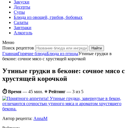
Закуски
Десерты
Супы
Блюда из овощей, грибов, бобовых
Салаты
Завтраки
Алкоголь
Меню
Поиск рецептов
Главная
Горячие блюда
Блюда из птицы
Утиные грудки в
беконе: сочное мясо с хрустящей корочкой
Утиные грудки в беконе: сочное мясо с
хрустящей корочкой
⏱ Время
—
45 мин.
⭐ Рейтинг
— 3 из 5
Автор рецепта:
AnnaM