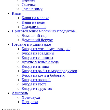
Варенье
Соленья
Суп на зиму
Каши
Каши на молоке
Каши на воде
Сладкие каши
Приготовление молочных продуктов
Домашний сыр
Домашний йогурт
Готовим в мультиварке
Блюда из мяса в мультиварке
Блюда из говядины
Блюда из свинины
Другие мясные блюда
Блюда из птицы
Блюда из рыбы и морепродуктов
Блюда из круп и бобовых
Блюда из овощей
Блюда из теста
Блюда из фруктов
Алкоголь
Хреновуха
Перцовка