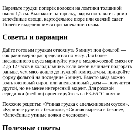
Нарежьте грудки поперёк волокон на ломтики толщиной
около 1,5 см. Выложите на тарелку, рядом поставьте гарнир —
запечённые овощи, картофельное пюре или свежий салат.
Полейте выделившимся при запекании соком.
Советы и вариации
Дайте готовым грудкам отдохнуть 5 минут под фольгой —
сок равномерно распределится по мясу. Для более
насыщенного вкуса маринуйте утку в медово-соевой смеси от
2 до 12 часов в холодильнике. Если бекон начинает подгорать
раньше, чем мясо дошло до нужной температуры, прикройте
форму фольгой на последние 5 минут. Вместо мёда можно
взять кленовый сироп или апельсиновый джем — получится
другой, но не менее интересный акцент. Для розовой
серединки (medium) ориентируйтесь на 63–65 °C внутри.
Похожие рецепты: «Утиная грудка с апельсиновым соусом»,
«Куриные рулеты с беконом», «Свиная вырезка в беконе»,
«Запечённые утиные ножки с чесноком».
Полезные советы