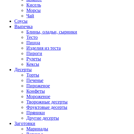
Кисель
Морсы
Чай
Соусы
Выпечка
Блины, оладьи, сырники
Тесто
Пицца
Изделия из теста
Пироги
Рулеты
Кексы
Десерты
Торты
Печенье
Пироженое
Конфеты
Мороженое
Творожные десерты
Фруктовые десерты
Пряники
Другие десерты
Заготовки
Маринады