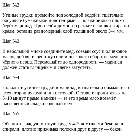
Шаг №2
Утиные грудки промойте под холодной водой и тщательно
обсушите бумажными полотенцами — влажное мясо плохо
берёт маринад. При необходимости срежьте излишки жира по
краям, оставив равномерный слой толщиной около 3–4 мм.
Шаг №3
В небольшой миске соедините мёд, соевый соус и оливковое
масло, добавьте щепотку соли и несколько оборотов мельницы
чёрного перца. Перемешайте до однородности — маринад
должен стать глянцевым и слегка загустеть.
Шаг №4
Положите утиные грудки в маринад и тщательно обмажьте со
всех сторон руками или кисточкой. Оставьте пропитаться на
5–10 минут прямо в миске — за это время мясо возьмёт
насыщенный сладко-солёный вкус.
Шаг №5
Оберните каждую утиную грудку 4–5 ломтиками бекона по
спирали, плотно прижимая полоски друг к другу — бекон