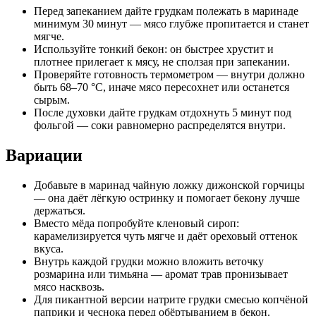
Перед запеканием дайте грудкам полежать в маринаде
минимум 30 минут — мясо глубже пропитается и станет
мягче.
Используйте тонкий бекон: он быстрее хрустит и
плотнее прилегает к мясу, не сползая при запекании.
Проверяйте готовность термометром — внутри должно
быть 68–70 °C, иначе мясо пересохнет или останется
сырым.
После духовки дайте грудкам отдохнуть 5 минут под
фольгой — соки равномерно распределятся внутри.
Вариации
Добавьте в маринад чайную ложку дижонской горчицы
— она даёт лёгкую остринку и помогает бекону лучше
держаться.
Вместо мёда попробуйте кленовый сироп:
карамелизируется чуть мягче и даёт ореховый оттенок
вкуса.
Внутрь каждой грудки можно вложить веточку
розмарина или тимьяна — аромат трав пронизывает
мясо насквозь.
Для пикантной версии натрите грудки смесью копчёной
паприки и чеснока перед обёртыванием в бекон.