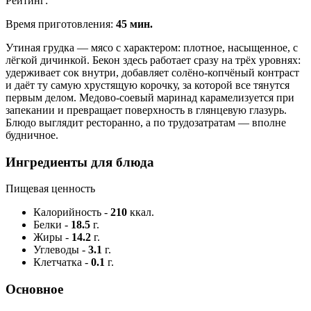
Рейтинг:
Время приготовления:
45 мин.
Утиная грудка — мясо с характером: плотное, насыщенное, с
лёгкой дичинкой. Бекон здесь работает сразу на трёх уровнях:
удерживает сок внутри, добавляет солёно-копчёный контраст
и даёт ту самую хрустящую корочку, за которой все тянутся
первым делом. Медово-соевый маринад карамелизуется при
запекании и превращает поверхность в глянцевую глазурь.
Блюдо выглядит ресторанно, а по трудозатратам — вполне
будничное.
Ингредиенты для блюда
Пищевая ценность
Калорийность
-
210
ккал.
Белки
-
18.5
г.
Жиры
-
14.2
г.
Углеводы
-
3.1
г.
Клетчатка
-
0.1
г.
Основное