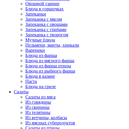
Овощной гарнир
Блюда в горшочках
Запеканки
Запеканка с мясом
Запеканка с овощами
Запеканка с грибами
Запеканка с творогом
Мучные блюда
Пельмени, манты, хинкали
Вареники
Блюда из фарша
Блюда из мясного фарша
Блюда из фарша птицы
Блюда из рыбного фарша
Блюда в казане
Паста
Блюда на гриле
Салаты
Салаты из мяса
Из говядины
Из свинины
Из телятины
Из ветчины, колбасы
Из мясных субпродуктов
Салаты из птицы