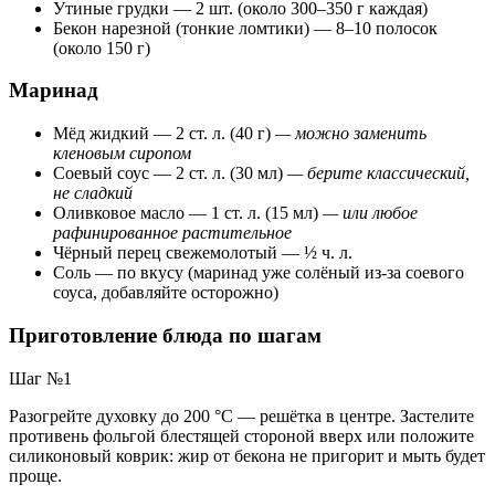
Утиные грудки — 2 шт. (около 300–350 г каждая)
Бекон нарезной (тонкие ломтики) — 8–10 полосок
(около 150 г)
Маринад
Мёд жидкий — 2 ст. л. (40 г)
— можно заменить
кленовым сиропом
Соевый соус — 2 ст. л. (30 мл)
— берите классический,
не сладкий
Оливковое масло — 1 ст. л. (15 мл)
— или любое
рафинированное растительное
Чёрный перец свежемолотый — ½ ч. л.
Соль — по вкусу (маринад уже солёный из-за соевого
соуса, добавляйте осторожно)
Приготовление блюда по шагам
Шаг №1
Разогрейте духовку до 200 °C — решётка в центре. Застелите
противень фольгой блестящей стороной вверх или положите
силиконовый коврик: жир от бекона не пригорит и мыть будет
проще.