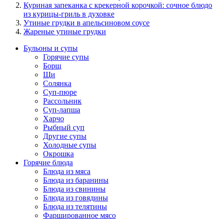
Куриная запеканка с крекерной корочкой: сочное блюдо
из курицы-гриль в духовке
Утиные грудки в апельсиновом соусе
Жареные утиные грудки
Бульоны и супы
Горячие супы
Борщ
Щи
Солянка
Суп-пюре
Рассольник
Суп-лапша
Харчо
Рыбный суп
Другие супы
Холодные супы
Окрошка
Горячие блюда
Блюда из мяса
Блюда из баранины
Блюда из свинины
Блюда из говядины
Блюда из телятины
Фаршированное мясо