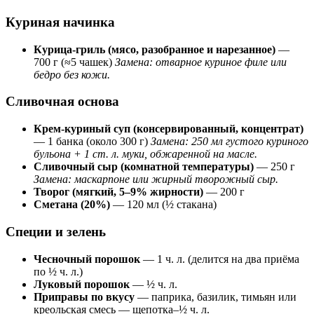
Куриная начинка
Курица-гриль (мясо, разобранное и нарезанное)
—
700 г (≈5 чашек)
Замена: отварное куриное филе или
бедро без кожи.
Сливочная основа
Крем-куриный суп (консервированный, концентрат)
— 1 банка (около 300 г)
Замена: 250 мл густого куриного
бульона + 1 ст. л. муки, обжаренной на масле.
Сливочный сыр (комнатной температуры)
— 250 г
Замена: маскарпоне или жирный творожный сыр.
Творог (мягкий, 5–9% жирности)
— 200 г
Сметана (20%)
— 120 мл (½ стакана)
Специи и зелень
Чесночный порошок
— 1 ч. л. (делится на два приёма
по ½ ч. л.)
Луковый порошок
— ½ ч. л.
Приправы по вкусу
— паприка, базилик, тимьян или
креольская смесь — щепотка–½ ч. л.