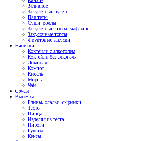
Канапе
Заливное
Закусочные рулеты
Паштеты
Суши, роллы
Закусочные кексы, маффины
Закусочные торты
Фруктовые закуски
Напитки
Коктейли с алкоголем
Коктейли без алкоголя
Лимонад
Компот
Кисель
Морсы
Чай
Соусы
Выпечка
Блины, оладьи, сырники
Тесто
Пицца
Изделия из теста
Пироги
Рулеты
Кексы