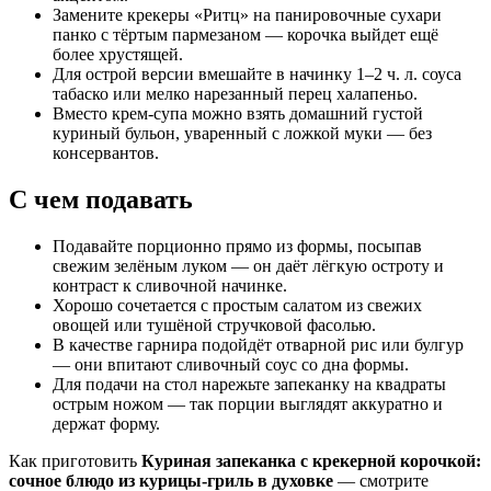
Замените крекеры «Ритц» на панировочные сухари
панко с тёртым пармезаном — корочка выйдет ещё
более хрустящей.
Для острой версии вмешайте в начинку 1–2 ч. л. соуса
табаско или мелко нарезанный перец халапеньо.
Вместо крем-супа можно взять домашний густой
куриный бульон, уваренный с ложкой муки — без
консервантов.
С чем подавать
Подавайте порционно прямо из формы, посыпав
свежим зелёным луком — он даёт лёгкую остроту и
контраст к сливочной начинке.
Хорошо сочетается с простым салатом из свежих
овощей или тушёной стручковой фасолью.
В качестве гарнира подойдёт отварной рис или булгур
— они впитают сливочный соус со дна формы.
Для подачи на стол нарежьте запеканку на квадраты
острым ножом — так порции выглядят аккуратно и
держат форму.
Как приготовить
Куриная запеканка с крекерной корочкой:
сочное блюдо из курицы-гриль в духовке
— смотрите