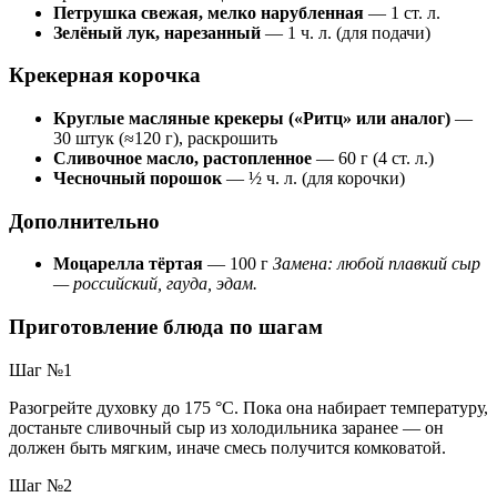
Петрушка свежая, мелко нарубленная
— 1 ст. л.
Зелёный лук, нарезанный
— 1 ч. л. (для подачи)
Крекерная корочка
Круглые масляные крекеры («Ритц» или аналог)
—
30 штук (≈120 г), раскрошить
Сливочное масло, растопленное
— 60 г (4 ст. л.)
Чесночный порошок
— ½ ч. л. (для корочки)
Дополнительно
Моцарелла тёртая
— 100 г
Замена: любой плавкий сыр
— российский, гауда, эдам.
Приготовление блюда по шагам
Шаг №1
Разогрейте духовку до 175 °C. Пока она набирает температуру,
достаньте сливочный сыр из холодильника заранее — он
должен быть мягким, иначе смесь получится комковатой.
Шаг №2