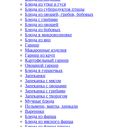
Блюда из утки и гуся
Блюда из субпродуктов птицы
Блюда из овощей, грибов, бобовых
Блюда с грибами
Блюда из овощей
Блюда из бобовых
Блюда в микроволновке
Блюда из яиц
Гарнир
Макаронные изделия
Гарнир из круп
Картофельный гарнир
Овощной гарнир
Блюда в горшочках
Запеканки
Запеканка с мясом
Запеканка с овощами
Запеканка с грибами
Запеканка с творогом
Мучные блюда
Пельмени, манты, хинкали
Вареники
Блюда из фарша
Блюда из мясного фарша
Блюда из фарша птицы