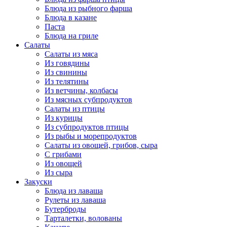
Блюда из рыбного фарша
Блюда в казане
Паста
Блюда на гриле
Салаты
Салаты из мяса
Из говядины
Из свинины
Из телятины
Из ветчины, колбасы
Из мясных субпродуктов
Салаты из птицы
Из курицы
Из субпродуктов птицы
Из рыбы и морепродуктов
Салаты из овощей, грибов, сыра
С грибами
Из овощей
Из сыра
Закуски
Блюда из лаваша
Рулеты из лаваша
Бутерброды
Тарталетки, волованы