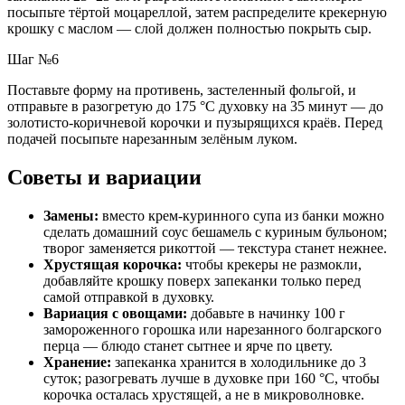
посыпьте тёртой моцареллой, затем распределите крекерную
крошку с маслом — слой должен полностью покрыть сыр.
Шаг №6
Поставьте форму на противень, застеленный фольгой, и
отправьте в разогретую до 175 °C духовку на 35 минут — до
золотисто-коричневой корочки и пузырящихся краёв. Перед
подачей посыпьте нарезанным зелёным луком.
Советы и вариации
Замены:
вместо крем-куринного супа из банки можно
сделать домашний соус бешамель с куриным бульоном;
творог заменяется рикоттой — текстура станет нежнее.
Хрустящая корочка:
чтобы крекеры не размокли,
добавляйте крошку поверх запеканки только перед
самой отправкой в духовку.
Вариация с овощами:
добавьте в начинку 100 г
замороженного горошка или нарезанного болгарского
перца — блюдо станет сытнее и ярче по цвету.
Хранение:
запеканка хранится в холодильнике до 3
суток; разогревать лучше в духовке при 160 °C, чтобы
корочка осталась хрустящей, а не в микроволновке.