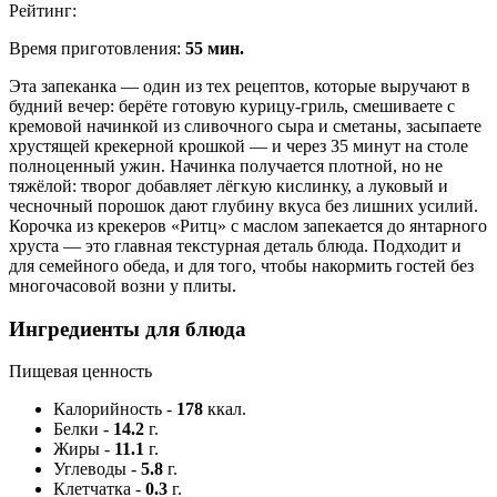
Рейтинг:
Время приготовления:
55 мин.
Эта запеканка — один из тех рецептов, которые выручают в
будний вечер: берёте готовую курицу-гриль, смешиваете с
кремовой начинкой из сливочного сыра и сметаны, засыпаете
хрустящей крекерной крошкой — и через 35 минут на столе
полноценный ужин. Начинка получается плотной, но не
тяжёлой: творог добавляет лёгкую кислинку, а луковый и
чесночный порошок дают глубину вкуса без лишних усилий.
Корочка из крекеров «Ритц» с маслом запекается до янтарного
хруста — это главная текстурная деталь блюда. Подходит и
для семейного обеда, и для того, чтобы накормить гостей без
многочасовой возни у плиты.
Ингредиенты для блюда
Пищевая ценность
Калорийность
-
178
ккал.
Белки
-
14.2
г.
Жиры
-
11.1
г.
Углеводы
-
5.8
г.
Клетчатка
-
0.3
г.