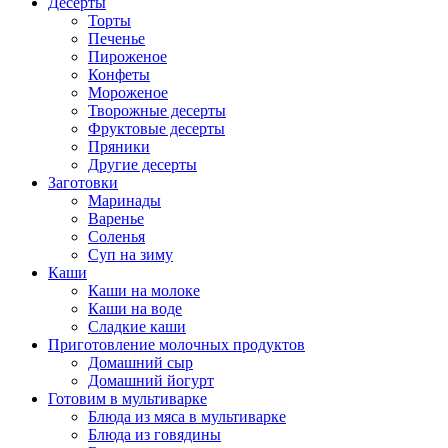
Десерты
Торты
Печенье
Пироженое
Конфеты
Мороженое
Творожные десерты
Фруктовые десерты
Пряники
Другие десерты
Заготовки
Маринады
Варенье
Соленья
Суп на зиму
Каши
Каши на молоке
Каши на воде
Сладкие каши
Приготовление молочных продуктов
Домашний сыр
Домашний йогурт
Готовим в мультиварке
Блюда из мяса в мультиварке
Блюда из говядины