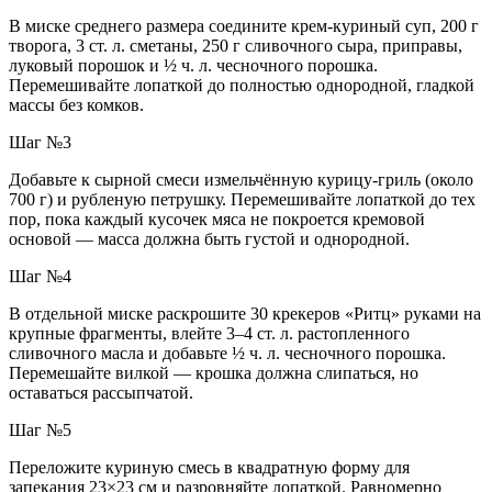
В миске среднего размера соедините крем-куриный суп, 200 г
творога, 3 ст. л. сметаны, 250 г сливочного сыра, приправы,
луковый порошок и ½ ч. л. чесночного порошка.
Перемешивайте лопаткой до полностью однородной, гладкой
массы без комков.
Шаг №3
Добавьте к сырной смеси измельчённую курицу-гриль (около
700 г) и рубленую петрушку. Перемешивайте лопаткой до тех
пор, пока каждый кусочек мяса не покроется кремовой
основой — масса должна быть густой и однородной.
Шаг №4
В отдельной миске раскрошите 30 крекеров «Ритц» руками на
крупные фрагменты, влейте 3–4 ст. л. растопленного
сливочного масла и добавьте ½ ч. л. чесночного порошка.
Перемешайте вилкой — крошка должна слипаться, но
оставаться рассыпчатой.
Шаг №5
Переложите куриную смесь в квадратную форму для
запекания 23×23 см и разровняйте лопаткой. Равномерно