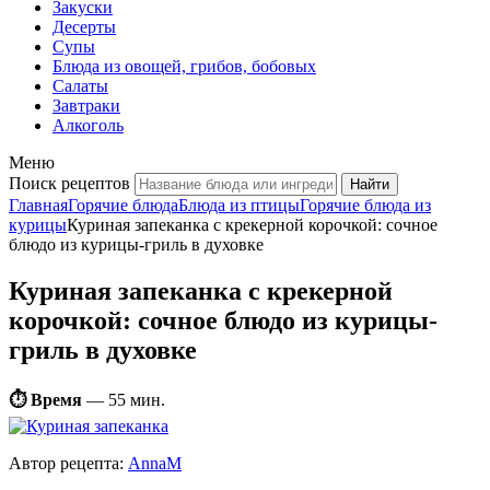
Закуски
Десерты
Супы
Блюда из овощей, грибов, бобовых
Салаты
Завтраки
Алкоголь
Меню
Поиск рецептов
Главная
Горячие блюда
Блюда из птицы
Горячие блюда из
курицы
Куриная запеканка с крекерной корочкой: сочное
блюдо из курицы-гриль в духовке
Куриная запеканка с крекерной
корочкой: сочное блюдо из курицы-
гриль в духовке
⏱ Время
—
55 мин.
Автор рецепта:
AnnaM