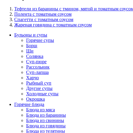
Тефтели из баранины с тмином, мятой и томатным соусо
Полента с томатным соусом
Спагетти с томатным соусом
Жареная говядина с томатным соусом
Бульоны и супы
Горячие супы
Борщ
Щи
Солянка
Суп-пюре
Рассольник
Суп-лапша
Харчо
Рыбный суп
Другие супы
Холодные супы
Окрошка
Горячие блюда
Блюда из мяса
Блюда из баранины
Блюда из свинины
Блюда из говядины
Блюда из телятины