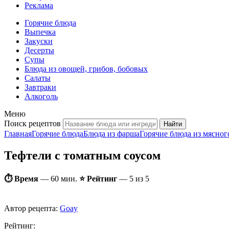
Реклама
Горячие блюда
Выпечка
Закуски
Десерты
Супы
Блюда из овощей, грибов, бобовых
Салаты
Завтраки
Алкоголь
Меню
Поиск рецептов
Главная
Горячие блюда
Блюда из фарша
Горячие блюда из мясног
Тефтели с томатным соусом
⏱ Время
—
60 мин.
⭐ Рейтинг
— 5 из 5
Автор рецепта:
Goay
Рейтинг: