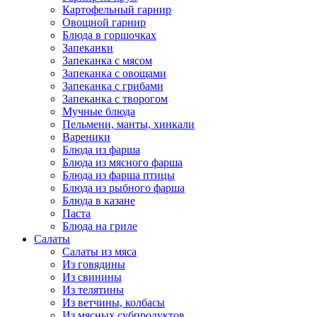
Картофельный гарнир
Овощной гарнир
Блюда в горшочках
Запеканки
Запеканка с мясом
Запеканка с овощами
Запеканка с грибами
Запеканка с творогом
Мучные блюда
Пельмени, манты, хинкали
Вареники
Блюда из фарша
Блюда из мясного фарша
Блюда из фарша птицы
Блюда из рыбного фарша
Блюда в казане
Паста
Блюда на гриле
Салаты
Салаты из мяса
Из говядины
Из свинины
Из телятины
Из ветчины, колбасы
Из мясных субпродуктов