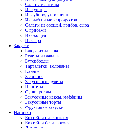
Салаты из птицы
Из курицы
Из субпродуктов птицы
Из рыбы и морепродуктов
Салаты из овощей, грибов, сыра
С грибами
Из овощей
Из сыра
Закуски
Блюда из лаваша
Рулеты из лаваша
Бутерброды
Тарталетки, волованы
Канапе
Заливное
Закусочные рулеты
Паштеты
Суши, роллы
Закусочные кексы, маффины
Закусочные торты
Фруктовые закуски
Напитки
Коктейли с алкоголем
Коктейли без алкоголя
Лимонад