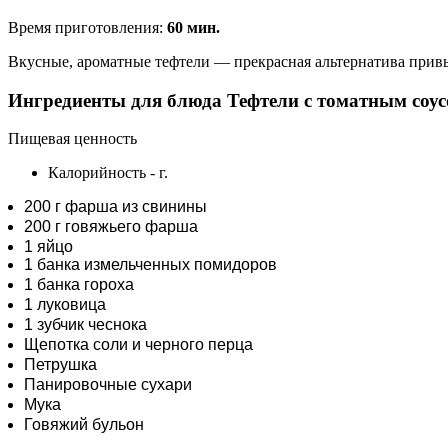
Время приготовления:
60 мин.
Вкусные, ароматные тефтели — прекрасная альтернатива прив
Ингредиенты для блюда Тефтели с томатным соу
Пищевая ценность
Калорийность
-
г.
200 г фарша из свинины
200 г говяжьего фарша
1 яйцо
1 банка измельченных помидоров
1 банка гороха
1 луковица
1 зубчик чеснока
Щепотка соли и черного перца
Петрушка
Панировочные сухари
Мука
Говяжий бульон