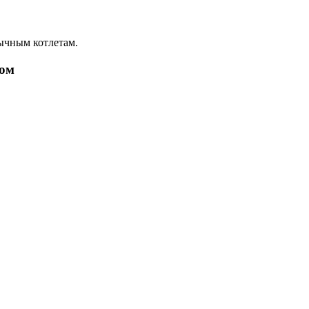
ычным котлетам.
сом