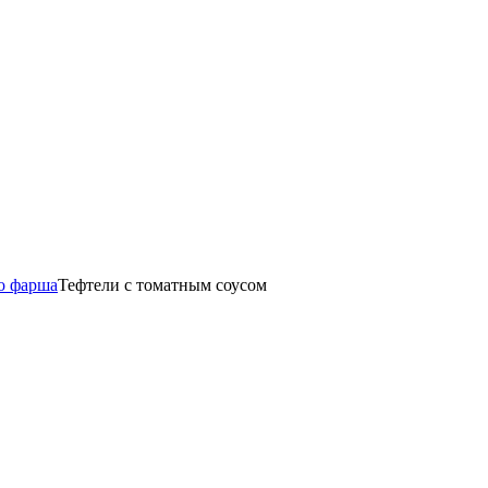
о фарша
Тефтели с томатным соусом