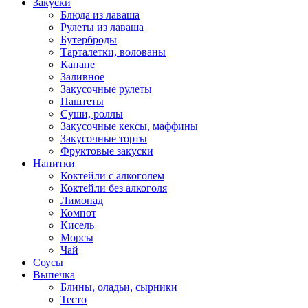
Закуски
Блюда из лаваша
Рулеты из лаваша
Бутерброды
Тарталетки, волованы
Канапе
Заливное
Закусочные рулеты
Паштеты
Суши, роллы
Закусочные кексы, маффины
Закусочные торты
Фруктовые закуски
Напитки
Коктейли с алкоголем
Коктейли без алкоголя
Лимонад
Компот
Кисель
Морсы
Чай
Соусы
Выпечка
Блины, оладьи, сырники
Тесто