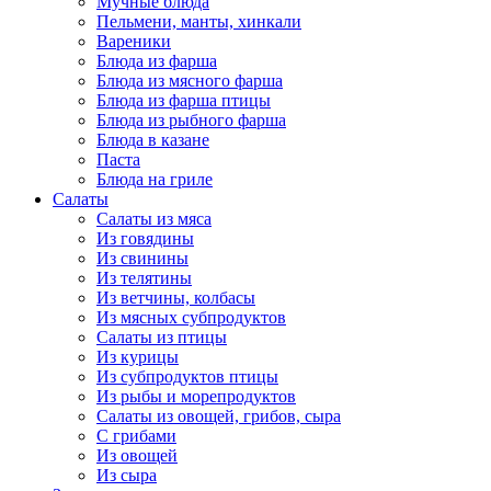
Мучные блюда
Пельмени, манты, хинкали
Вареники
Блюда из фарша
Блюда из мясного фарша
Блюда из фарша птицы
Блюда из рыбного фарша
Блюда в казане
Паста
Блюда на гриле
Салаты
Салаты из мяса
Из говядины
Из свинины
Из телятины
Из ветчины, колбасы
Из мясных субпродуктов
Салаты из птицы
Из курицы
Из субпродуктов птицы
Из рыбы и морепродуктов
Салаты из овощей, грибов, сыра
С грибами
Из овощей
Из сыра