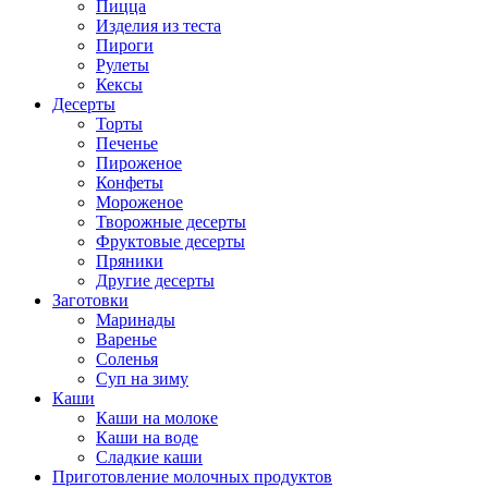
Пицца
Изделия из теста
Пироги
Рулеты
Кексы
Десерты
Торты
Печенье
Пироженое
Конфеты
Мороженое
Творожные десерты
Фруктовые десерты
Пряники
Другие десерты
Заготовки
Маринады
Варенье
Соленья
Суп на зиму
Каши
Каши на молоке
Каши на воде
Сладкие каши
Приготовление молочных продуктов