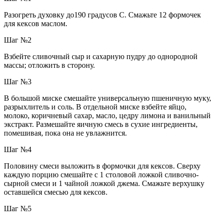
Разогреть духовку до190 градусов C.
Смажьте 12 формочек
для кексов маслом.
Шаг №2
Взбейте сливочный сыр и сахарную пудру до однородной
массы;
отложить в сторону.
Шаг №3
В большой миске смешайте универсальную пшеничную муку,
разрыхлитель и соль.
В отдельной миске взбейте яйцо,
молоко, коричневый сахар, масло, цедру лимона и ванильный
экстракт.
Размешайте яичную смесь в сухие ингредиенты,
помешивая, пока она не увлажнится.
Шаг №4
Половину смеси выложить в формочки для кексов.
Сверху
каждую порцию смешайте с 1 столовой ложкой сливочно-
сырной смеси и 1 чайной ложкой джема.
Смажьте верхушку
оставшейся смесью для кексов
.
Шаг №5