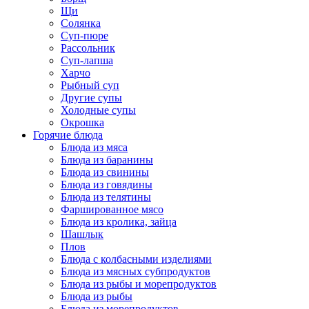
Щи
Солянка
Суп-пюре
Рассольник
Суп-лапша
Харчо
Рыбный суп
Другие супы
Холодные супы
Окрошка
Горячие блюда
Блюда из мяса
Блюда из баранины
Блюда из свинины
Блюда из говядины
Блюда из телятины
Фаршированное мясо
Блюда из кролика, зайца
Шашлык
Плов
Блюда с колбасными изделиями
Блюда из мясных субпродуктов
Блюда из рыбы и морепродуктов
Блюда из рыбы
Блюда из морепродуктов