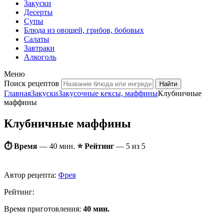
Закуски
Десерты
Супы
Блюда из овощей, грибов, бобовых
Салаты
Завтраки
Алкоголь
Меню
Поиск рецептов
Главная
Закуски
Закусочные кексы, маффины
Клубничные
маффины
Клубничные маффины
⏱ Время
—
40 мин.
⭐ Рейтинг
— 5 из 5
Автор рецепта:
Фрея
Рейтинг:
Время приготовления:
40 мин.