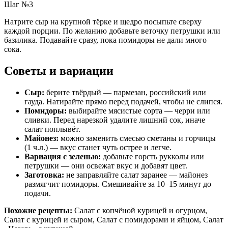
Шаг №3
Натрите сыр на крупной тёрке и щедро посыпьте сверху
каждой порции. По желанию добавьте веточку петрушки или
базилика. Подавайте сразу, пока помидоры не дали много
сока.
Советы и вариации
Сыр:
берите твёрдый — пармезан, российский или
гауда. Натирайте прямо перед подачей, чтобы не слипся.
Помидоры:
выбирайте мясистые сорта — черри или
сливки. Перед нарезкой удалите лишний сок, иначе
салат поплывёт.
Майонез:
можно заменить смесью сметаны и горчицы
(1 ч.л.) — вкус станет чуть острее и легче.
Вариация с зеленью:
добавьте горсть рукколы или
петрушки — они освежат вкус и добавят цвет.
Заготовка:
не заправляйте салат заранее — майонез
размягчит помидоры. Смешивайте за 10–15 минут до
подачи.
Похожие рецепты:
Салат с копчёной курицей и огурцом,
Салат с курицей и сыром, Салат с помидорами и яйцом, Салат