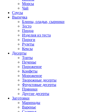
Морсы
Чай
Соусы
Выпечка
Блины, оладьи, сырники
Тесто
Пицца
Изделия из теста
Пироги
Рулеты
Кексы
Десерты
Торты
Печенье
Пироженое
Конфеты
Мороженое
Творожные десерты
Фруктовые десерты
Пряники
Другие десерты
Заготовки
Маринады
Варенье
Соленья