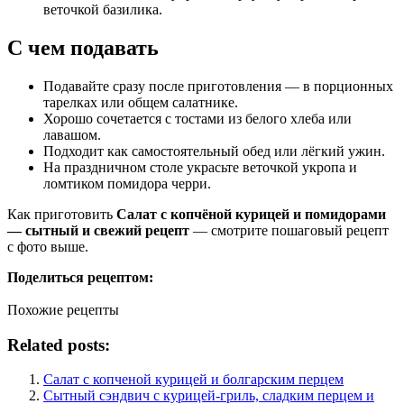
веточкой базилика.
С чем подавать
Подавайте сразу после приготовления — в порционных
тарелках или общем салатнике.
Хорошо сочетается с тостами из белого хлеба или
лавашом.
Подходит как самостоятельный обед или лёгкий ужин.
На праздничном столе украсьте веточкой укропа и
ломтиком помидора черри.
Как приготовить
Салат с копчёной курицей и помидорами
— сытный и свежий рецепт
— смотрите пошаговый рецепт
с фото выше.
Поделиться рецептом:
Похожие рецепты
Related posts:
Салат с копченой курицей и болгарским перцем
Сытный сэндвич с курицей-гриль, сладким перцем и