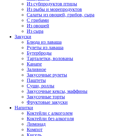
Из субпродуктов птицы
Из рыбы и морепродуктов
Салаты из овощей, грибов, сыра
С грибами
Из овощей
Из сыра
Закуски
Блюда из лаваша
Рулеты из лаваша
Бутерброды
Тарталетки, волованы
Канапе
Заливное
Закусочные рулеты
Паштеты
Суши, роллы
Закусочные кексы, маффины
Закусочные торты
Фруктовые закуски
Напитки
Коктейли с алкоголем
Коктейли без алкоголя
Лимонад
Компот
Кисель