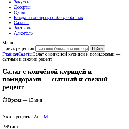
Закуски
Десерты
Супы
Блюда из овощей, грибов, бобовых
Салаты
Завтраки
Алкоголь
Меню
Поиск рецептов
Главная
Салаты
Салат с копчёной курицей и помидорами —
сытный и свежий рецепт
Салат с копчёной курицей и
помидорами — сытный и свежий
рецепт
⏱ Время
—
15 мин.
Автор рецепта:
AnnaM
Рейтинг: