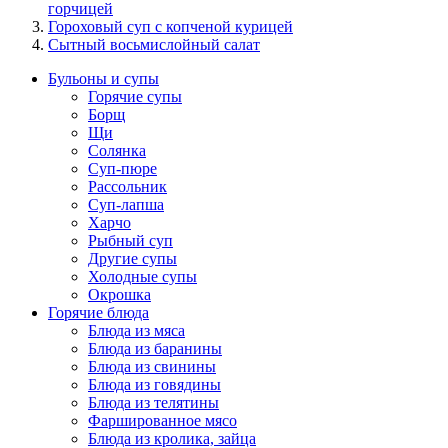
горчицей
Гороховый суп с копченой курицей
Сытный восьмислойный салат
Бульоны и супы
Горячие супы
Борщ
Щи
Солянка
Суп-пюре
Рассольник
Суп-лапша
Харчо
Рыбный суп
Другие супы
Холодные супы
Окрошка
Горячие блюда
Блюда из мяса
Блюда из баранины
Блюда из свинины
Блюда из говядины
Блюда из телятины
Фаршированное мясо
Блюда из кролика, зайца