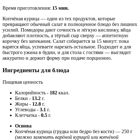
Время приготовления:
15 мин.
Копчёная курица — один из тех продуктов, которые
превращают обычный салат в полноценное блюдо без лишних
усилий. Помидоры дают сочность и лёгкую кислинку, яйца
добавляют плотность, а тёртый сыр сверху — аппетитную
корочку без запекания. Салат собирается за 15 минут: пока
варятся яйца, успеваете нарезать остальное. Подходит и для
быстрого ужина в будни, и для стола с гостями — выглядит
аккуратно и держит форму при подаче порционно.
Ингредиенты для блюда
Пищевая ценность
Калорийность
-
182
ккал.
Белки
-
13.2
г.
Жиры
-
12.8
г.
Углеводы
-
3.1
г.
Клетчатка
-
0.5
г.
Основа
Копчёная курица (грудка или бедро без кости) —
250 г
(можно заменить варёной курицей или копчёной