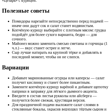
«Цезарь» с курицей.
Полезные советы
Помидоры нарезайте непосредственно перед подачей —
иначе они дадут сок и салат станет водянистым.
Копчёную курицу выбирайте с плотным мясом: грудка
подойдёт для более сухого варианта, бедро — для
сочного.
Майонез можно заменить смесью сметаны и горчицы (1
ч.л.) — вкус станет острее и легче.
Сыр лучше натирать на крупной тёрке и добавлять в
последний момент, чтобы он не слипся.
Вариации
Добавьте маринованные огурцы или каперсы — салат
получит кислинку и станет более пикантным.
Замените копчёную курицу варёной и добавьте щепотку
паприки в заправку для лёгкого дымного акцента.
Введите в состав листья рукколы или айсберга —
получится более свежая, хрустящая версия.
Для праздничной подачи выложите салат слоями в
стеклянные бокалы, украсив верхушку тёртым сыром и