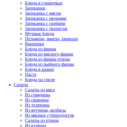
Блюда в горшочках
Запеканки
Запеканка с мясом
Запеканка с овощами
Запеканка с грибами
Запеканка с творогом
Мучные блюда
Пельмени, манты, хинкали
Вареники
Блюда из фарша
Блюда из мясного фарша
Блюда из фарша птицы
Блюда из рыбного фарша
Блюда в казане
Паста
Блюда на гриле
Салаты
Салаты из мяса
Из говядины
Из свинины
Из телятины
Из ветчины, колбасы
Из мясных субпродуктов
Салаты из птицы
Из курицы