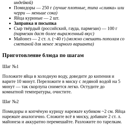
индейкой)
Помидоры —
250 г
(лучше плотные, типа «сливка» или
черри — меньше сока)
Яйца куриные —
2 шт.
Заправка и посыпка
Сыр твёрдый (российский, гауда, пармезан) —
100 г
(пармезан даст более выраженный вкус)
Майонез —
2 ст. л. (~40 г)
(можно смешать пополам со
сметаной для менее жирного варианта)
Приготовление блюда по шагам
Шаг №1
Положите яйца в холодную воду, доведите до кипения и
варите 10 минут. Переложите в миску с ледяной водой на 5
минут — так скорлупа снимется легко. Остудите до
комнатной температуры, очистите.
Шаг №2
Помидоры и копчёную курицу нарежьте кубиком ~2 см. Яйца
нарежьте аналогично. Сложите всё в миску, добавьте 2 ст. л.
майонеза и аккуратно перемешайте. Разложите по тарелкам.