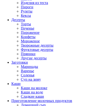
Изделия из теста
Пироги
Рулеты
Кексы
Десерты
Торты
Печенье
Пироженое
Конфеты
Мороженое
Творожные десерты
Фруктовые десерты
Пряники
Другие десерты
Заготовки
Маринады
Варенье
Соленья
Суп на зиму
Каши
Каши на молоке
Каши на воде
Сладкие каши
Приготовление молочных продуктов
Домашний сыр