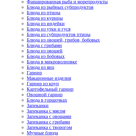
Фаршированная рыба и морепродукты
Блюда из рыбных субпродуктов
Блюда из птицы
Блюда из курицы
Блюда из индейки
Блюда из утки и гуся
Блюда из субпродуктов птицы
Блюда из овощей, грибов, бобовых
Блюда с грибами
Блюда из овощей
Блюда из бобовых
Блюда в микроволновке
Блюда из яиц
Гарнир
Макаронные изделия
Гарнир из круп
Картофельный гарнир
Овощной гарнир
Блюда в горшочках
Запеканки
Запеканка с мясом
Запеканка с овощами
Запеканка с грибами
Запеканка с творогом
Мучные блюда