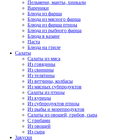
Пельмени, манты, хинкали
Вареники
Блюда из фарша
Блюда из мясного фарша
Блюда из фарша птицы
Блюда из рыбного фарша
Блюда в казане
Паста
Блюда на гриле
Салаты
Салаты из мяса
Из говядины
Из свинины
Из телятины
Из ветчины, колбасы
Из мясных субпродуктов
Салаты из птицы
Из курицы
Из субпродуктов птицы
Из рыбы и морепродуктов
Салаты из овощей, грибов, сыра
С грибами
Из овощей
Из сыра
Закуски