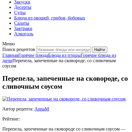
Закуски
Десерты
Супы
Блюда из овощей, грибов, бобовых
Салаты
Завтраки
Алкоголь
Меню
Поиск рецептов
Главная
Горячие блюда
Блюда из птицы
Горячие блюда из
дичи
Перепела, запеченные на сковороде, со сливочным
соусом
Перепела, запеченные на сковороде, со
сливочным соусом
Автор рецепта:
AnnaM
Рейтинг:
Перепела, запеченные на сковороде со сливочным соусом —