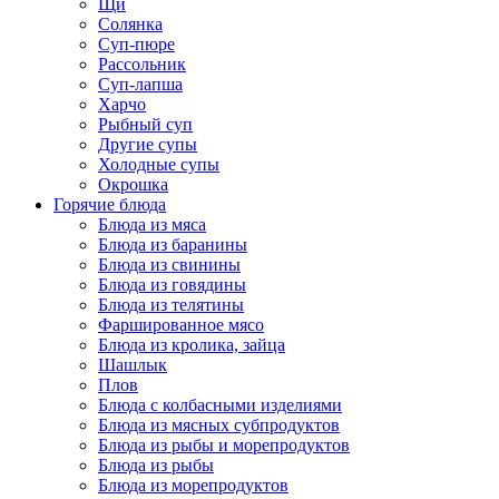
Щи
Солянка
Суп-пюре
Рассольник
Суп-лапша
Харчо
Рыбный суп
Другие супы
Холодные супы
Окрошка
Горячие блюда
Блюда из мяса
Блюда из баранины
Блюда из свинины
Блюда из говядины
Блюда из телятины
Фаршированное мясо
Блюда из кролика, зайца
Шашлык
Плов
Блюда с колбасными изделиями
Блюда из мясных субпродуктов
Блюда из рыбы и морепродуктов
Блюда из рыбы
Блюда из морепродуктов