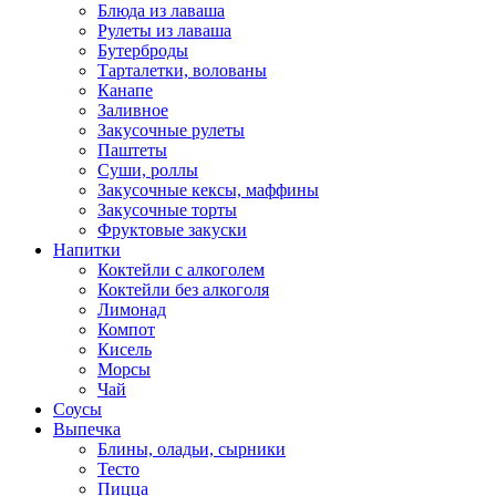
Блюда из лаваша
Рулеты из лаваша
Бутерброды
Тарталетки, волованы
Канапе
Заливное
Закусочные рулеты
Паштеты
Суши, роллы
Закусочные кексы, маффины
Закусочные торты
Фруктовые закуски
Напитки
Коктейли с алкоголем
Коктейли без алкоголя
Лимонад
Компот
Кисель
Морсы
Чай
Соусы
Выпечка
Блины, оладьи, сырники
Тесто
Пицца