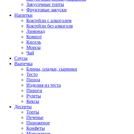
Закусочные торты
Фруктовые закуски
Напитки
Коктейли с алкоголем
Коктейли без алкоголя
Лимонад
Компот
Кисель
Морсы
Чай
Соусы
Выпечка
Блины, оладьи, сырники
Тесто
Пицца
Изделия из теста
Пироги
Рулеты
Кексы
Десерты
Торты
Печенье
Пироженое
Конфеты
Мороженое