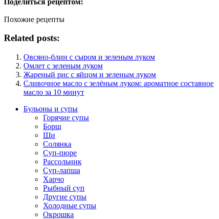
Поделиться рецептом:
Похожие рецепты
Related posts:
Овсяно-блин с сыром и зеленым луком
Омлет с зеленым луком
Жареный рис с яйцом и зеленым луком
Сливочное масло с зелёным луком: ароматное составное
масло за 10 минут
Бульоны и супы
Горячие супы
Борщ
Щи
Солянка
Суп-пюре
Рассольник
Суп-лапша
Харчо
Рыбный суп
Другие супы
Холодные супы
Окрошка