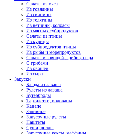
Салаты из мяса
Из говядины
Из свинины
Из телятины
Из ветчины, колбасы
Из мясных субпродуктов
Салаты из птицы
Из курицы
Из субпродуктов птицы
Из рыбы и морепродуктов
Салаты из овощей, грибов, сыра
С грибами
Из овощей
Из сыра
Закуски
Блюда из лаваша
Рулеты из лаваша
Бутерброды
Тарталетки, волованы
Канапе
Заливное
Закусочные рулеты
Паштеты
Суши, роллы
Закусочные кексы, маффины