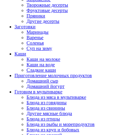
Творожные десерты
Фруктовые десерты
Пряники
Другие десерты
Заготовки
Маринады
Варенье
Соленья
Суп на зиму
Каши
Каши на молоке
Каши на воде
Сладкие каши
Приготовление молочных продуктов
Домашний сыр
Домашний йогурт
Готовим в мультиварке
Блюда из мяса в мультиварке
Блюда из говядины
Блюда из свинины
Другие мясные блюда
Блюда из птицы
Блюда из рыбы и морепродуктов
Блюда из круп и бобовых