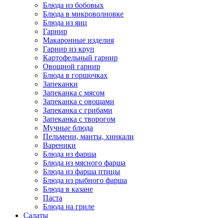
Блюда из бобовых
Блюда в микроволновке
Блюда из яиц
Гарнир
Макаронные изделия
Гарнир из круп
Картофельный гарнир
Овощной гарнир
Блюда в горшочках
Запеканки
Запеканка с мясом
Запеканка с овощами
Запеканка с грибами
Запеканка с творогом
Мучные блюда
Пельмени, манты, хинкали
Вареники
Блюда из фарша
Блюда из мясного фарша
Блюда из фарша птицы
Блюда из рыбного фарша
Блюда в казане
Паста
Блюда на гриле
Салаты