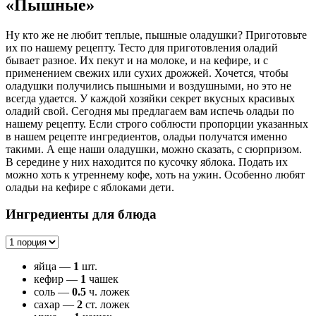
«Пышные»
Ну кто же не любит теплые, пышные оладушки? Приготовьте
их по нашему рецепту. Тесто для приготовления оладий
бывает разное. Их пекут и на молоке, и на кефире, и с
применением свежих или сухих дрожжей. Хочется, чтобы
оладушки получились пышными и воздушными, но это не
всегда удается. У каждой хозяйки секрет вкусных красивых
оладий свой. Сегодня мы предлагаем вам испечь оладьи по
нашему рецепту. Если строго соблюсти пропорции указанных
в нашем рецепте ингредиентов, оладьи получатся именно
такими. А еще наши оладушки, можно сказать, с сюрпризом.
В середине у них находится по кусочку яблока. Подать их
можно хоть к утреннему кофе, хоть на ужин. Особенно любят
оладьи на кефире с яблоками дети.
Ингредиенты для блюда
яйца —
1
шт.
кефир —
1
чашек
соль —
0.5
ч. ложек
сахар —
2
ст. ложек