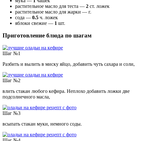
мука —
1
чашек
растительное масло для теста —
2
ст. ложек
растительное масло для жарки —
г.
сода —
0.5
ч. ложек
яблоки свежие —
1
шт.
Приготовление блюда по шагам
Шаг №1
Разбить и вылить в миску яйцо, добавить чуть сахара и соли,
Шаг №2
влить стакан любого кефира. Неплохо добавить ложки две
подсолнечного масла,
Шаг №3
всыпать стакан муки, немного соды.
Шаг №4