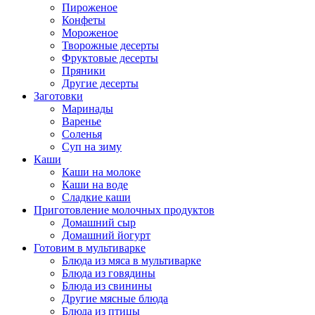
Пироженое
Конфеты
Мороженое
Творожные десерты
Фруктовые десерты
Пряники
Другие десерты
Заготовки
Маринады
Варенье
Соленья
Суп на зиму
Каши
Каши на молоке
Каши на воде
Сладкие каши
Приготовление молочных продуктов
Домашний сыр
Домашний йогурт
Готовим в мультиварке
Блюда из мяса в мультиварке
Блюда из говядины
Блюда из свинины
Другие мясные блюда
Блюда из птицы