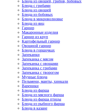
Блюда из овощей, грибов, бобовых
Блюда с грибами
Блюда из овощей
Блюда из бобовых
Блюда в микроволновке
Блюда из яиц
Гарнир
Макаронные изделия
Гарнир из круп
Картофельный гарнир
Овощной гарнир
Блюда в горшочках
Запеканки
Запеканка с мясом
Запеканка с овощами
Запеканка с грибами
Запеканка с творогом
Мучные блюда
Пельмени, манты, хинкали
Вареники
Блюда из фарша
Блюда из мясного фарша
Блюда из фарша птицы
Блюда из рыбного фарша
Блюда в казане