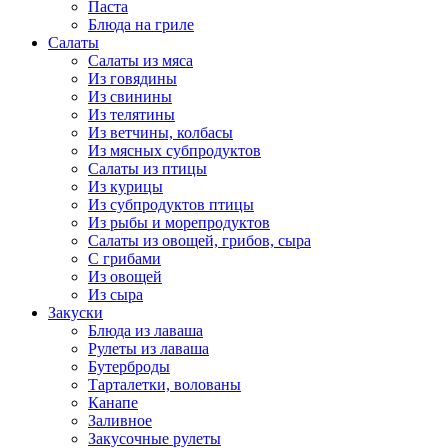
Паста
Блюда на гриле
Салаты
Салаты из мяса
Из говядины
Из свинины
Из телятины
Из ветчины, колбасы
Из мясных субпродуктов
Салаты из птицы
Из курицы
Из субпродуктов птицы
Из рыбы и морепродуктов
Салаты из овощей, грибов, сыра
С грибами
Из овощей
Из сыра
Закуски
Блюда из лаваша
Рулеты из лаваша
Бутерброды
Тарталетки, волованы
Канапе
Заливное
Закусочные рулеты