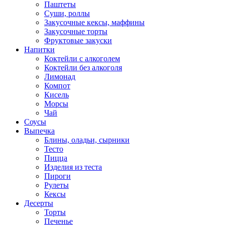
Паштеты
Суши, роллы
Закусочные кексы, маффины
Закусочные торты
Фруктовые закуски
Напитки
Коктейли с алкоголем
Коктейли без алкоголя
Лимонад
Компот
Кисель
Морсы
Чай
Соусы
Выпечка
Блины, оладьи, сырники
Тесто
Пицца
Изделия из теста
Пироги
Рулеты
Кексы
Десерты
Торты
Печенье