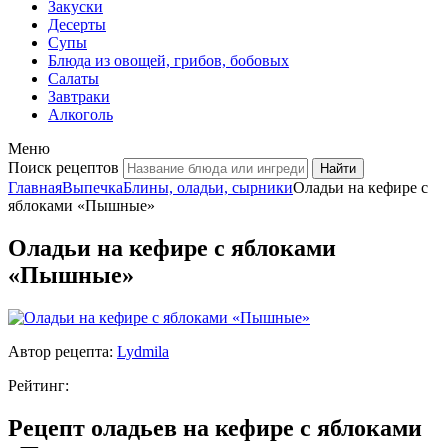
Закуски
Десерты
Супы
Блюда из овощей, грибов, бобовых
Салаты
Завтраки
Алкоголь
Меню
Поиск рецептов
Главная
Выпечка
Блины, оладьи, сырники
Оладьи на кефире с
яблоками «Пышные»
Оладьи на кефире с яблоками
«Пышные»
Автор рецепта:
Lydmila
Рейтинг:
Рецепт оладьев на кефире с яблоками