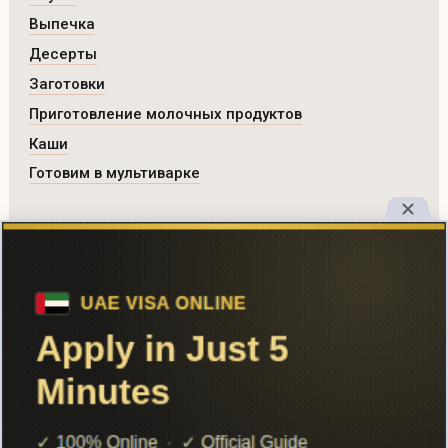
Выпечка
Десерты
Заготовки
Приготовление молочных продуктов
Каши
Готовим в мультиварке
РАЗДЕЛЫ САЙТА
Все рецепты
Главная
Поиск
Авторы
Реклама
Вход
Добавить рецепт
© 2026 Шеф Повар. Все права защищены.
Контакты
RSS