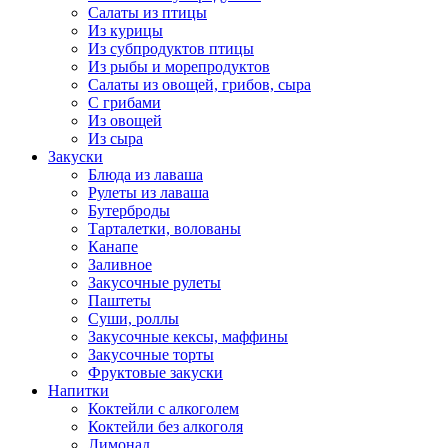
Салаты из птицы
Из курицы
Из субпродуктов птицы
Из рыбы и морепродуктов
Салаты из овощей, грибов, сыра
С грибами
Из овощей
Из сыра
Закуски
Блюда из лаваша
Рулеты из лаваша
Бутерброды
Тарталетки, волованы
Канапе
Заливное
Закусочные рулеты
Паштеты
Суши, роллы
Закусочные кексы, маффины
Закусочные торты
Фруктовые закуски
Напитки
Коктейли с алкоголем
Коктейли без алкоголя
Лимонад