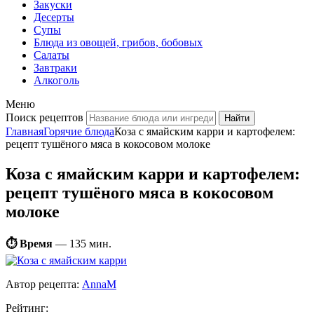
Закуски
Десерты
Супы
Блюда из овощей, грибов, бобовых
Салаты
Завтраки
Алкоголь
Меню
Поиск рецептов
Главная
Горячие блюда
Коза с ямайским карри и картофелем:
рецепт тушёного мяса в кокосовом молоке
Коза с ямайским карри и картофелем:
рецепт тушёного мяса в кокосовом
молоке
⏱ Время
—
135 мин.
Автор рецепта:
AnnaM
Рейтинг: