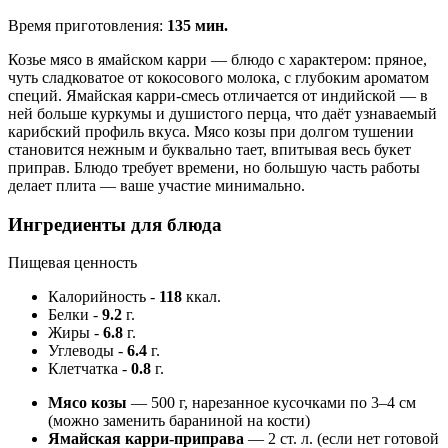
Время приготовления:
135 мин.
Козье мясо в ямайском карри — блюдо с характером: пряное,
чуть сладковатое от кокосового молока, с глубоким ароматом
специй. Ямайская карри-смесь отличается от индийской — в
ней больше куркумы и душистого перца, что даёт узнаваемый
карибский профиль вкуса. Мясо козы при долгом тушении
становится нежным и буквально тает, впитывая весь букет
приправ. Блюдо требует времени, но большую часть работы
делает плита — ваше участие минимально.
Ингредиенты для блюда
Пищевая ценность
Калорийность
-
118
ккал.
Белки
-
9.2
г.
Жиры
-
6.8
г.
Углеводы
-
6.4
г.
Клетчатка
-
0.8
г.
Мясо козы
— 500 г, нарезанное кусочками по 3–4 см
(можно заменить бараниной на кости)
Ямайская карри-приправа
— 2 ст. л. (если нет готовой