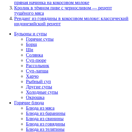
пряная начинка на кокосовом молоке
Кролик в тёмном пиве с черносливом — рецепт
тушёного мяса
Ренданг из говядины в кокосовом молоке: классический
индонезийский рецепт
Бульоны и супы
Горячие супы
Борщ
Щи
Солянка
Суп-пюре
Рассольник
Суп-лапша
Харчо
Рыбный суп
Другие супы
Холодные супы
Окрошка
Горячие блюда
Блюда из мяса
Блюда из баранины
Блюда из свинины
Блюда из говядины
Блюда из телятины