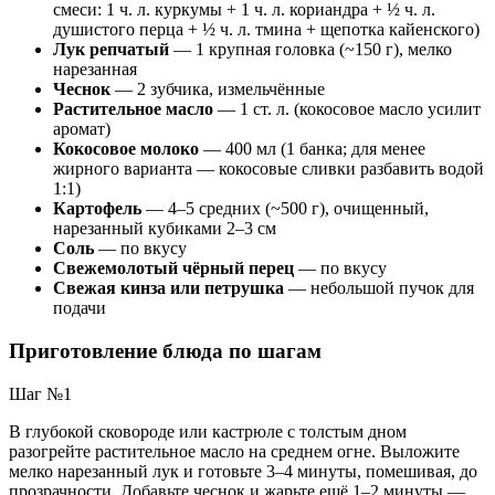
смеси: 1 ч. л. куркумы + 1 ч. л. кориандра + ½ ч. л.
душистого перца + ½ ч. л. тмина + щепотка кайенского)
Лук репчатый
— 1 крупная головка (~150 г), мелко
нарезанная
Чеснок
— 2 зубчика, измельчённые
Растительное масло
— 1 ст. л. (кокосовое масло усилит
аромат)
Кокосовое молоко
— 400 мл (1 банка; для менее
жирного варианта — кокосовые сливки разбавить водой
1:1)
Картофель
— 4–5 средних (~500 г), очищенный,
нарезанный кубиками 2–3 см
Соль
— по вкусу
Свежемолотый чёрный перец
— по вкусу
Свежая кинза или петрушка
— небольшой пучок для
подачи
Приготовление блюда по шагам
Шаг №1
В глубокой сковороде или кастрюле с толстым дном
разогрейте растительное масло на среднем огне. Выложите
мелко нарезанный лук и готовьте 3–4 минуты, помешивая, до
прозрачности. Добавьте чеснок и жарьте ещё 1–2 минуты —