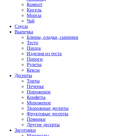
Компот
Кисель
Морсы
Чай
Соусы
Выпечка
Блины, оладьи, сырники
Тесто
Пицца
Изделия из теста
Пироги
Рулеты
Кексы
Десерты
Торты
Печенье
Пироженое
Конфеты
Мороженое
Творожные десерты
Фруктовые десерты
Пряники
Другие десерты
Заготовки
Маринады