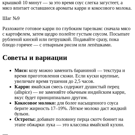
крышкой 10 минут — за это время соус слегка загустеет, а
мясо впитает оставшиеся ароматы карри и кокосового молока.
Шаг №9
Разложите готовое карри по глубоким тарелкам: сначала мясо
с картофелем, затем щедро полейте густым соусом. Посыпьте
рубленой кинзой или петрушкой. Подавайте сразу, пока
блюдо горячее — с отварным рисом или лепёшками.
Советы и вариации
Мясо:
козу можно заменить бараниной — текстура и
время приготовления схожи. Если куски крупные,
увеличьте время тушения до 2,5 часов.
Карри:
ямайская смесь содержит душистый перец
(allspice) — не заменяйте обычным индийским карри,
вкус будет принципиально другим.
Кокосовое молоко:
для более насыщенного соуса
берите жирность 17–19%. Лёгкое молоко даст жидкий
бульон.
Остроты:
добавьте половину перца скотч боннет на
этапе обжарки лука — это классика ямайской кухни.