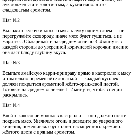
лук должен стать золотистым, а кухня наполнится
сладковатым ароматом.
Шаг №2
Выложите кусочки козьего мяса к луку одним слоем — не
перегружайте сковороду, иначе мясо будет тушиться, а не
жариться. Обжаривайте на среднем огне по 3–4 минуты с
каждой стороны до уверенной коричневой корочки: именно
она даст блюду глубину вкуса.
Шаг №3
Всыпьте ямайскую карри-приправу прямо в кастрюлю к мясу
и тщательно перемешайте лопаткой — каждый кусочек
должен покрыться ароматной жёлто-оранжевой пастой.
Готовьте на среднем огне ещё 1–2 минуты, чтобы специи
раскрылись.
Шаг №4
Влейте кокосовое молоко в кастрюлю — оно должно почти
покрыть мясо. Увеличьте огонь и доведите до уверенного
кипения, помешивая: соус станет насыщенного кремово-
жёлтого цвета с пряным ароматом.