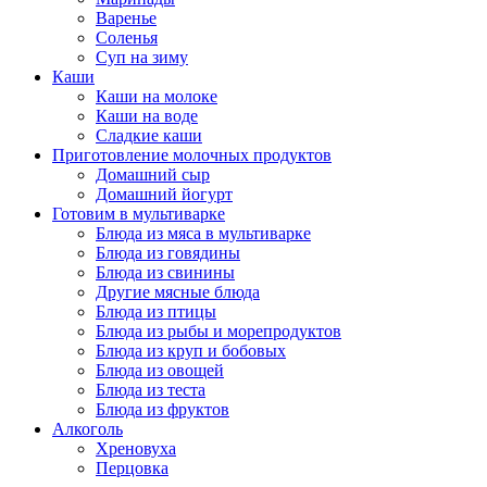
Варенье
Соленья
Суп на зиму
Каши
Каши на молоке
Каши на воде
Сладкие каши
Приготовление молочных продуктов
Домашний сыр
Домашний йогурт
Готовим в мультиварке
Блюда из мяса в мультиварке
Блюда из говядины
Блюда из свинины
Другие мясные блюда
Блюда из птицы
Блюда из рыбы и морепродуктов
Блюда из круп и бобовых
Блюда из овощей
Блюда из теста
Блюда из фруктов
Алкоголь
Хреновуха
Перцовка