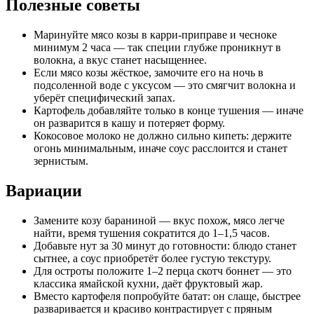
Полезные советы
Маринуйте мясо козы в карри-приправе и чесноке
минимум 2 часа — так специи глубже проникнут в
волокна, а вкус станет насыщеннее.
Если мясо козы жёсткое, замочите его на ночь в
подсоленной воде с уксусом — это смягчит волокна и
уберёт специфический запах.
Картофель добавляйте только в конце тушения — иначе
он разварится в кашу и потеряет форму.
Кокосовое молоко не должно сильно кипеть: держите
огонь минимальным, иначе соус расслоится и станет
зернистым.
Вариации
Замените козу бараниной — вкус похож, мясо легче
найти, время тушения сократится до 1–1,5 часов.
Добавьте нут за 30 минут до готовности: блюдо станет
сытнее, а соус приобретёт более густую текстуру.
Для остроты положите 1–2 перца скотч боннет — это
классика ямайской кухни, даёт фруктовый жар.
Вместо картофеля попробуйте батат: он слаще, быстрее
разваривается и красиво контрастирует с пряным