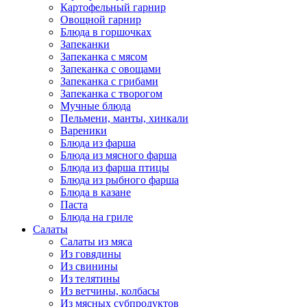
Картофельный гарнир
Овощной гарнир
Блюда в горшочках
Запеканки
Запеканка с мясом
Запеканка с овощами
Запеканка с грибами
Запеканка с творогом
Мучные блюда
Пельмени, манты, хинкали
Вареники
Блюда из фарша
Блюда из мясного фарша
Блюда из фарша птицы
Блюда из рыбного фарша
Блюда в казане
Паста
Блюда на гриле
Салаты
Салаты из мяса
Из говядины
Из свинины
Из телятины
Из ветчины, колбасы
Из мясных субпродуктов