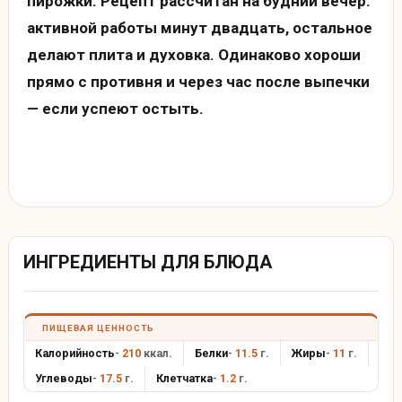
пирожки. Рецепт рассчитан на будний вечер:
активной работы минут двадцать, остальное
делают плита и духовка. Одинаково хороши
прямо с противня и через час после выпечки
— если успеют остыть.
ИНГРЕДИЕНТЫ ДЛЯ БЛЮДА
ПИЩЕВАЯ ЦЕННОСТЬ
Калорийность
-
210
ккал.
Белки
-
11.5
г.
Жиры
-
11
г.
Углеводы
-
17.5
г.
Клетчатка
-
1.2
г.