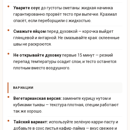
Уварите соус
до густоты сметаны: жидкая начинка
гарантированно прорвёт тесто при выпечке. Крахмал
спасёт, если переборщили с жидкостью.
Смажьте яйцом
перед духовкой — корочка выйдет
глянцевой и янтарной. Не смазывайте края: склеенные
швы не раскроются.
Не открывайте духовку
первые 15 минут — резкий
перепад температуры осадит слои, и тесто останется
плотным вместо воздушного.
ВАРИАЦИИ
Вегетарианская версия:
замените курицу нутом и
кубиками тыквы — текстура плотная, специи работают
так же хорошо.
Тайский вариант:
используйте зелёную карри-пасту и
добавьте в соус листья кафир-лайма — вкус свежее и