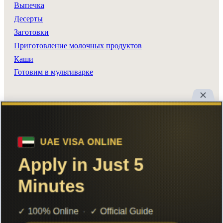
Выпечка
Десерты
Заготовки
Приготовление молочных продуктов
Каши
Готовим в мультиварке
Разделы сайта
Все рецепты
Главная
Поиск
Авторы
Реклама
Вход
Добавить рецепт
Контакты
RSS
© 2026 Шеф Повар. Все права защищены.