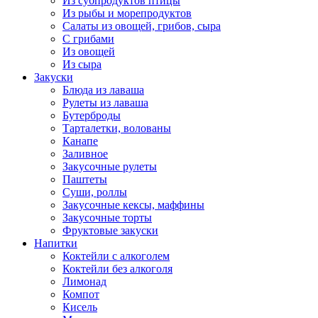
Из субпродуктов птицы
Из рыбы и морепродуктов
Салаты из овощей, грибов, сыра
С грибами
Из овощей
Из сыра
Закуски
Блюда из лаваша
Рулеты из лаваша
Бутерброды
Тарталетки, волованы
Канапе
Заливное
Закусочные рулеты
Паштеты
Суши, роллы
Закусочные кексы, маффины
Закусочные торты
Фруктовые закуски
Напитки
Коктейли с алкоголем
Коктейли без алкоголя
Лимонад
Компот
Кисель