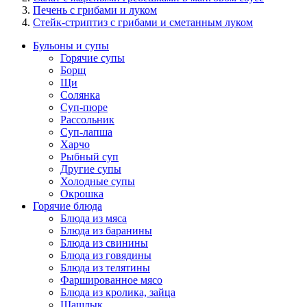
Печень с грибами и луком
Стейк-стриптиз с грибами и сметанным луком
Бульоны и супы
Горячие супы
Борщ
Щи
Солянка
Суп-пюре
Рассольник
Суп-лапша
Харчо
Рыбный суп
Другие супы
Холодные супы
Окрошка
Горячие блюда
Блюда из мяса
Блюда из баранины
Блюда из свинины
Блюда из говядины
Блюда из телятины
Фаршированное мясо
Блюда из кролика, зайца
Шашлык