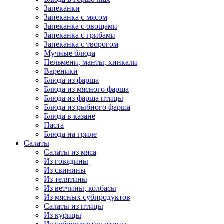
Запеканки
Запеканка с мясом
Запеканка с овощами
Запеканка с грибами
Запеканка с творогом
Мучные блюда
Пельмени, манты, хинкали
Вареники
Блюда из фарша
Блюда из мясного фарша
Блюда из фарша птицы
Блюда из рыбного фарша
Блюда в казане
Паста
Блюда на гриле
Салаты
Салаты из мяса
Из говядины
Из свинины
Из телятины
Из ветчины, колбасы
Из мясных субпродуктов
Салаты из птицы
Из курицы