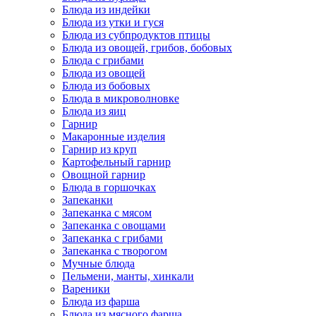
Блюда из индейки
Блюда из утки и гуся
Блюда из субпродуктов птицы
Блюда из овощей, грибов, бобовых
Блюда с грибами
Блюда из овощей
Блюда из бобовых
Блюда в микроволновке
Блюда из яиц
Гарнир
Макаронные изделия
Гарнир из круп
Картофельный гарнир
Овощной гарнир
Блюда в горшочках
Запеканки
Запеканка с мясом
Запеканка с овощами
Запеканка с грибами
Запеканка с творогом
Мучные блюда
Пельмени, манты, хинкали
Вареники
Блюда из фарша
Блюда из мясного фарша