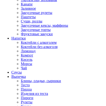
Канапе
Заливное
Закусочные рулеты
Паштеты
Суши, роллы
Закусочные кексы, маффины
Закусочные торты
Фруктовые закуски
Напитки
Коктейли с алкоголем
Коктейли без алкоголя
Лимонад
Компот
Кисель
Морсы
Чай
Соусы
Выпечка
Блины, оладьи, сырники
Тесто
Пицца
Изделия из теста
Пироги
Рулеты