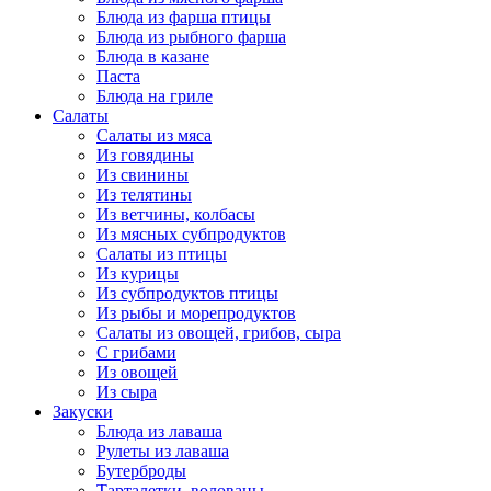
Блюда из фарша птицы
Блюда из рыбного фарша
Блюда в казане
Паста
Блюда на гриле
Салаты
Салаты из мяса
Из говядины
Из свинины
Из телятины
Из ветчины, колбасы
Из мясных субпродуктов
Салаты из птицы
Из курицы
Из субпродуктов птицы
Из рыбы и морепродуктов
Салаты из овощей, грибов, сыра
С грибами
Из овощей
Из сыра
Закуски
Блюда из лаваша
Рулеты из лаваша
Бутерброды
Тарталетки, волованы