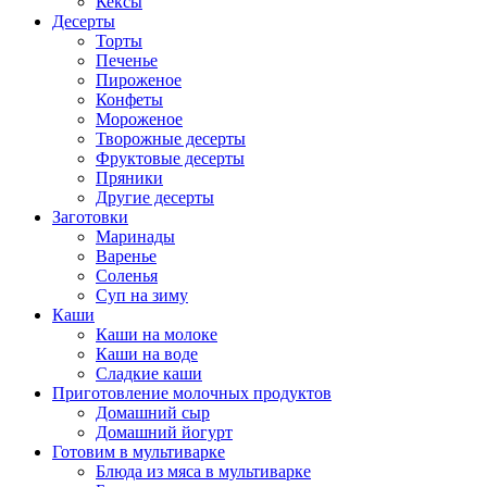
Кексы
Десерты
Торты
Печенье
Пироженое
Конфеты
Мороженое
Творожные десерты
Фруктовые десерты
Пряники
Другие десерты
Заготовки
Маринады
Варенье
Соленья
Суп на зиму
Каши
Каши на молоке
Каши на воде
Сладкие каши
Приготовление молочных продуктов
Домашний сыр
Домашний йогурт
Готовим в мультиварке
Блюда из мяса в мультиварке