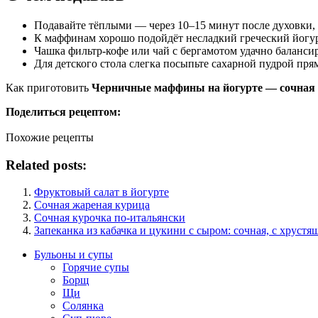
Подавайте тёплыми — через 10–15 минут после духовки, 
К маффинам хорошо подойдёт несладкий греческий йогу
Чашка фильтр-кофе или чай с бергамотом удачно баланси
Для детского стола слегка посыпьте сахарной пудрой пря
Как приготовить
Черничные маффины на йогурте — сочная 
Поделиться рецептом:
Похожие рецепты
Related posts:
Фруктовый салат в йогурте
Сочная жареная курица
Сочная курочка по-итальянски
Запеканка из кабачка и цукини с сыром: сочная, с хрустя
Бульоны и супы
Горячие супы
Борщ
Щи
Солянка