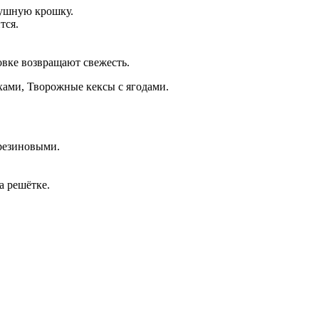
душную крошку.
тся.
овке возвращают свежесть.
хами
,
Творожные кексы с ягодами
.
резиновыми.
а решётке.