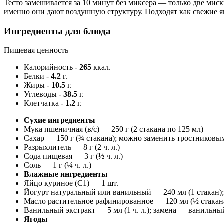
Тесто замешивается за 10 минут без миксера — только две мис
именно они дают воздушную структуру. Подходят как свежие я
Ингредиенты для блюда
Пищевая ценность
Калорийность
-
265
ккал.
Белки
-
4.2
г.
Жиры
-
10.5
г.
Углеводы
-
38.5
г.
Клетчатка
-
1.2
г.
Сухие ингредиенты
Мука пшеничная (в/с) — 250 г (2 стакана по 125 мл)
Сахар — 150 г (¾ стакана); можно заменить тростниковы
Разрыхлитель — 8 г (2 ч. л.)
Сода пищевая — 3 г (½ ч. л.)
Соль — 1 г (¼ ч. л.)
Влажные ингредиенты
Яйцо куриное (С1) — 1 шт.
Йогурт натуральный или ванильный — 240 мл (1 стакан)
Масло растительное рафинированное — 120 мл (½ стакана
Ванильный экстракт — 5 мл (1 ч. л.); замена — ванильный
Ягоды