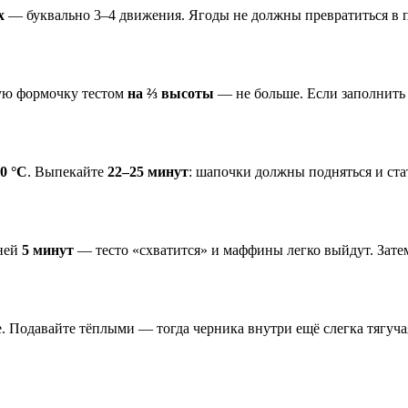
х
— буквально 3–4 движения. Ягоды не должны превратиться в п
ую формочку тестом
на ⅔ высоты
— не больше. Если заполнить 
0 °C
. Выпекайте
22–25 минут
: шапочки должны подняться и ста
 ней
5 минут
— тесто «схватится» и маффины легко выйдут. Затем
. Подавайте тёплыми — тогда черника внутри ещё слегка тягуч