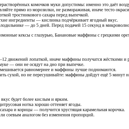
ерастворённых комочков муки допустимы: именно это даёт воз
ляйте прямо из морозилки, не размораживая, иначе тесто окраси
кой тростникового сахара перед выпечкой.
ухие ингредиенты — кислинка подчёркивает ягодный вкус.
олодильнике — до 5 дней. Перед подачей 15 секунд в микроволн
имонные кексы с глазурью
,
Банановые маффины с грецкими оре
0–12 движений лопаткой, иначе маффины получатся жёсткими и 
муке — они не осядут на дно при выпечке.
замешивается равномернее и маффины лучше поднимаются.
ть сухой, но не пересушивайте: маффины дойдут ещё 5 минут н
вкус будет более кислым и ярким.
 цитрусовая нотка хорошо оттеняет ягоды.
ахара и корицы — получится хрустящая карамельная корочка.
или соевым аналогом без изменения пропорций.