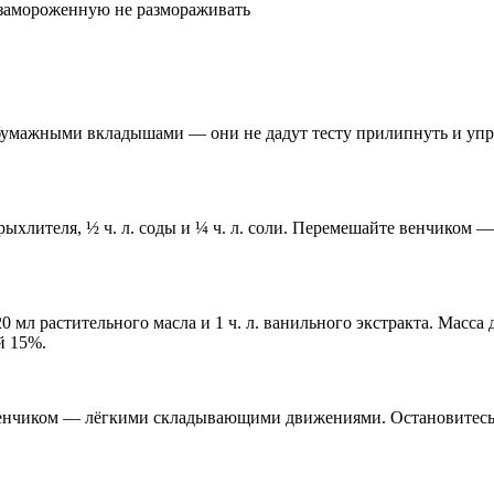
; замороженную не размораживать
 бумажными вкладышами — они не дадут тесту прилипнуть и упро
азрыхлителя, ½ ч. л. соды и ¼ ч. л. соли. Перемешайте венчиком 
20 мл растительного масла и 1 ч. л. ванильного экстракта. Масс
й 15%.
енчиком — лёгкими складывающими движениями. Остановитесь, 