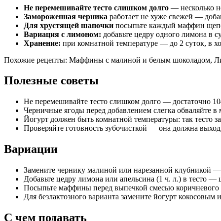
Не перемешивайте тесто слишком долго
— несколько н
Замороженная черника
работает не хуже свежей — добав
Для хрустящей шапочки
посыпьте каждый маффин щепот
Вариация с лимоном:
добавьте цедру одного лимона в с
Хранение:
при комнатной температуре — до 2 суток, в х
Похожие рецепты:
Маффины с малиной и белым шоколадом
,
Л
Полезные советы
Не перемешивайте тесто слишком долго — достаточно 1
Черничные ягоды перед добавлением слегка обваляйте в 
Йогурт должен быть комнатной температуры: так тесто 
Проверяйте готовность зубочисткой — она должна выходи
Вариации
Замените чернику малиной или нарезанной клубникой — 
Добавьте цедру лимона или апельсина (1 ч. л.) в тесто —
Посыпьте маффины перед выпечкой смесью коричневого с
Для безлактозного варианта замените йогурт кокосовым 
С чем подавать