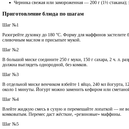
Черника свежая или замороженная — 200 г (1½ стакана)
Приготовление блюда по шагам
Шаг №1
Разогрейте духовку до 180 °C. Форму для маффинов застелите
сливочным маслом и присыпьте мукой.
Шаг №2
В большой миске соедините 250 г муки, 150 г сахара, 2 ч. л. р
должна выглядеть однородной, без комков.
Шаг №3
В отдельной миске венчиком взбейте 1 яйцо, 240 мл йогурта, 1
около 1 минуты. Йогурт можно заменить кефиром или сметано
Шаг №4
Влейте жидкую смесь в сухую и перемешайте лопаткой — не в
комковатым. Перемес даст жёсткие, «резиновые» маффины.
Шаг №5