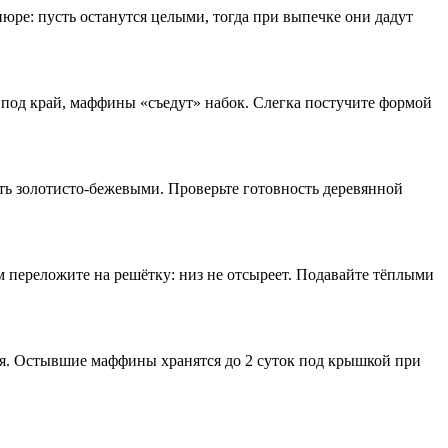
юре: пусть останутся целыми, тогда при выпечке они дадут
под край, маффины «съедут» набок. Слегка постучите формой
ть золотисто-бежевыми. Проверьте готовность деревянной
 переложите на решётку: низ не отсыреет. Подавайте тёплыми
ая. Остывшие маффины хранятся до 2 суток под крышкой при