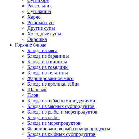
Суп-пюре
Рассольник
Суп-лапша
Харчо
Рыбный суп
Другие супы
Холодные супы
Окрошка
Горячие блюда
Блюда из мяса
Блюда из баранины
Блюда из свинины
Блюда из говядины
Блюда из телятины
Фаршированное мясо
Блюда из кролика, зайца
Шашлык
Плов
Блюда с колбасными изделиями
Блюда из мясных субпродуктов
Блюда из рыбы и морепродуктов
Блюда из рыбы
Блюда из морепродуктов
Фаршированная рыба и морепродукты
Блюда из рыбных субпродуктов