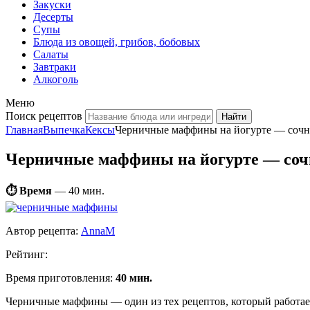
Закуски
Десерты
Супы
Блюда из овощей, грибов, бобовых
Салаты
Завтраки
Алкоголь
Меню
Поиск рецептов
Главная
Выпечка
Кексы
Черничные маффины на йогурте — сочна
Черничные маффины на йогурте — сочн
⏱ Время
—
40 мин.
Автор рецепта:
AnnaM
Рейтинг:
Время приготовления:
40 мин.
Черничные маффины — один из тех рецептов, который работает