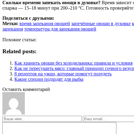
Сколько времени запекать овощи в духовке?
Время зависит о
спаржа — 15–18 минут при 200–210 °C. Готовность проверяйте 
Поделиться с друзьями:
Метки:
время запекания овощей
запечённые овощи в духовке
запекания
температура для запекания овощей
Похожие статьи:
Related posts:
Как хранить овощи без холодильника: правила и условия
Как не пересушить мясо: главный принцип сочного резул
8 рецептов на ужин, которые помогут похудеть
Какие специи подходят для рыбы
Оставить комментарий