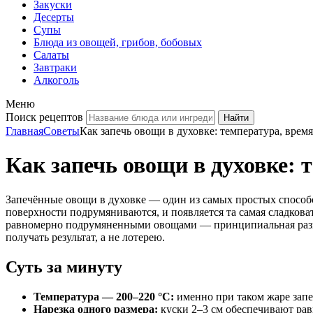
Закуски
Десерты
Супы
Блюда из овощей, грибов, бобовых
Салаты
Завтраки
Алкоголь
Меню
Поиск рецептов
Главная
Советы
Как запечь овощи в духовке: температура, врем
Как запечь овощи в духовке: 
Запечённые овощи в духовке — один из самых простых способо
поверхности подрумяниваются, и появляется та самая сладков
равномерно подрумяненными овощами — принципиальная разница
получать результат, а не лотерею.
Суть за минуту
Температура — 200–220 °C:
именно при таком жаре запе
Нарезка одного размера:
куски 2–3 см обеспечивают рав