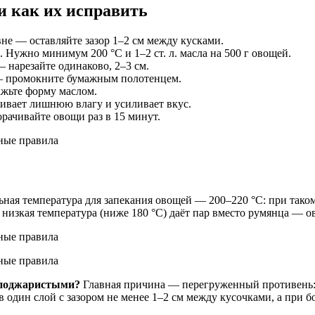
и как их исправить
е — оставляйте зазор 1–2 см между кусками.
 Нужно минимум 200 °C и 1–2 ст. л. масла на 500 г овощей.
 нарезайте одинаково, 2–3 см.
— промокните бумажным полотенцем.
ажьте форму маслом.
гивает лишнюю влагу и усиливает вкус.
рачивайте овощи раз в 15 минут.
ая температура для запекания овощей — 200–220 °C: при таком
 низкая температура (ниже 180 °C) даёт пар вместо румянца — ов
 поджаристыми?
Главная причина — перегруженный противень: 
в один слой с зазором не менее 1–2 см между кусочками, а при 