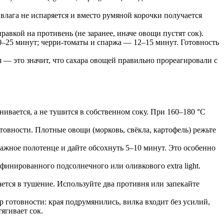
влага не испаряется и вместо румяной корочки получается
авкой на противень (не заранее, иначе овощи пустят сок).
0–25 минут; черри-томаты и спаржа — 12–15 минут. Готовность
я — это значит, что сахара овощей правильно прореагировали с
вается, а не тушится в собственном соку. При 160–180 °C
овности. Плотные овощи (морковь, свёкла, картофель) режьте
жное полотенце и дайте обсохнуть 5–10 минут. Это особенно
инированного подсолнечного или оливкового extra light.
ется в тушение. Используйте два противня или запекайте
 готовности: края подрумянились, вилка входит без усилий,
ягивает сок.