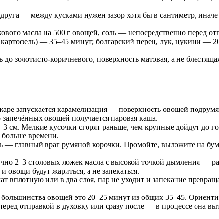
друга — между кусками нужен зазор хотя бы в сантиметр, иначе 
вого масла на 500 г овощей, соль — непосредственно перед отпр
 картофель) — 35–45 минут; болгарский перец, лук, цукини — 2
 до золотисто-коричневого, поверхность матовая, а не блестяща
аре запускается карамелизация — поверхность овощей подрумяни
то запечённых овощей получается паровая каша.
 см. Мелкие кусочки сгорят раньше, чем крупные дойдут до гот
т больше времени.
 — главный враг румяной корочки. Промойте, выложите на бума
чно 2–3 столовых ложек масла с высокой точкой дымления — раф
и овощи будут жариться, а не запекаться.
т вплотную или в два слоя, пар не уходит и запекание превраща
большинства овощей это 20–25 минут из общих 35–45. Ориентир
перед отправкой в духовку или сразу после — в процессе она выт