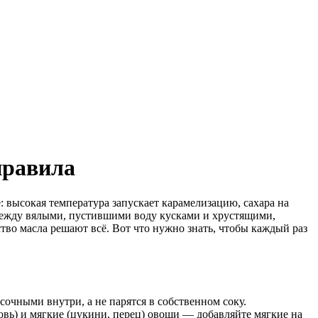
правила
 высокая температура запускает карамелизацию, сахара на
 между вялыми, пустившими воду кусками и хрустящими,
во масла решают всё. Вот что нужно знать, чтобы каждый раз
очными внутри, а не парятся в собственном соку.
овь) и мягкие (цукини, перец) овощи — добавляйте мягкие на