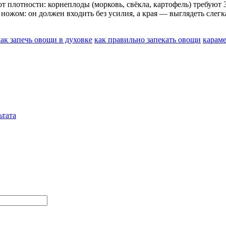
т плотности: корнеплоды (морковь, свёкла, картофель) требуют
ножом: он должен входить без усилия, а края — выглядеть слег
как запечь овощи в духовке
как правильно запекать овощи
карам
ьтата