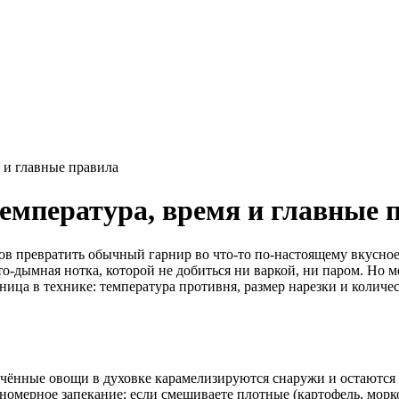
я и главные правила
температура, время и главные 
в превратить обычный гарнир во что-то по-настоящему вкусное:
ато-дымная нотка, которой не добиться ни варкой, ни паром. Но
 в технике: температура противня, размер нарезки и количест
чённые овощи в духовке карамелизируются снаружи и остаются с
номерное запекание; если смешиваете плотные (картофель, морк