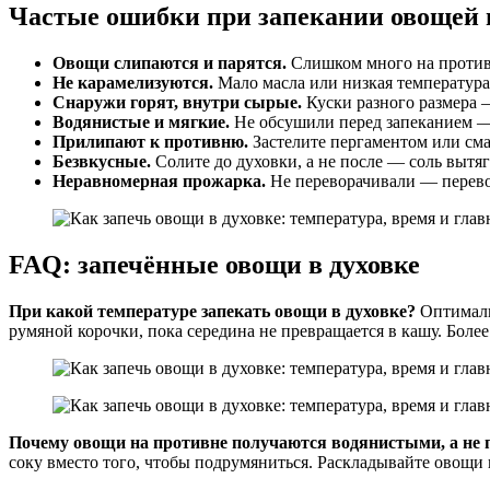
Частые ошибки при запекании овощей 
Овощи слипаются и парятся.
Слишком много на противн
Не карамелизуются.
Мало масла или низкая температура.
Снаружи горят, внутри сырые.
Куски разного размера —
Водянистые и мягкие.
Не обсушили перед запеканием 
Прилипают к противню.
Застелите пергаментом или см
Безвкусные.
Солите до духовки, а не после — соль вытя
Неравномерная прожарка.
Не переворачивали — перево
FAQ: запечённые овощи в духовке
При какой температуре запекать овощи в духовке?
Оптимальн
румяной корочки, пока середина не превращается в кашу. Более
Почему овощи на противне получаются водянистыми, а не
соку вместо того, чтобы подрумяниться. Раскладывайте овощи 