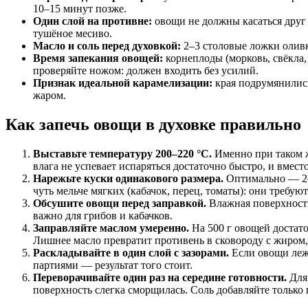
10–15 минут позже.
Один слой на противне:
овощи не должны касаться друг 
тушёное месиво.
Масло и соль перед духовкой:
2–3 столовые ложки оливко
Время запекания овощей:
корнеплоды (морковь, свёкла,
проверяйте ножом: должен входить без усилий.
Признак идеальной карамелизации:
края подрумянились
жаром.
Как запечь овощи в духовке правильно
Выставьте температуру 200–220 °C.
Именно при таком ж
влага не успевает испаряться достаточно быстро, и вмес
Нарежьте куски одинакового размера.
Оптимально — 2–3
чуть мельче мягких (кабачок, перец, томаты): они требую
Обсушите овощи перед заправкой.
Влажная поверхность
важно для грибов и кабачков.
Заправляйте маслом умеренно.
На 500 г овощей достато
Лишнее масло превратит противень в сковороду с жиром, 
Раскладывайте в один слой с зазорами.
Если овощи лежа
партиями — результат того стоит.
Переворачивайте один раз на середине готовности.
Для 
поверхность слегка сморщилась. Соль добавляйте только 