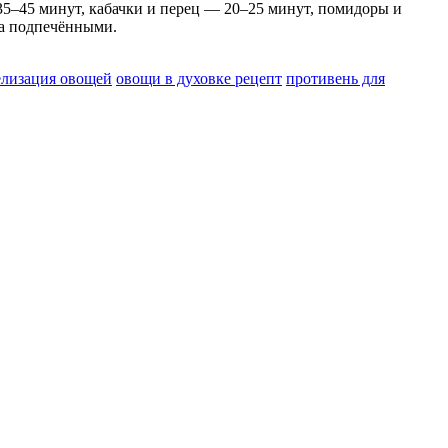
 35–45 минут, кабачки и перец — 20–25 минут, помидоры и
ка подпечёнными.
елизация овощей
овощи в духовке рецепт
противень для