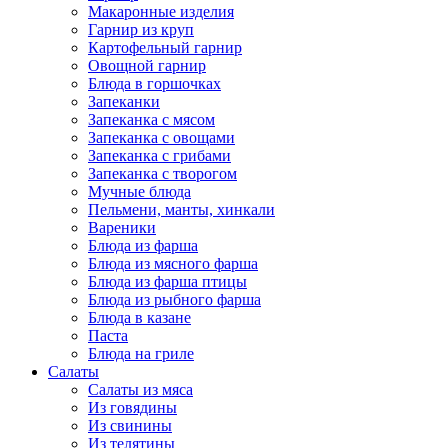
Макаронные изделия
Гарнир из круп
Картофельный гарнир
Овощной гарнир
Блюда в горшочках
Запеканки
Запеканка с мясом
Запеканка с овощами
Запеканка с грибами
Запеканка с творогом
Мучные блюда
Пельмени, манты, хинкали
Вареники
Блюда из фарша
Блюда из мясного фарша
Блюда из фарша птицы
Блюда из рыбного фарша
Блюда в казане
Паста
Блюда на гриле
Салаты
Салаты из мяса
Из говядины
Из свинины
Из телятины