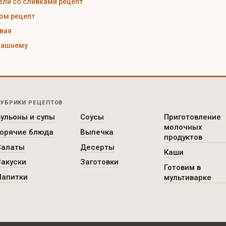
ели со сливками рецепт
ном рецепт
ёвая
машнему
РУБРИКИ РЕЦЕПТОВ
Бульоны и супы
Соусы
Приготовление
молочных
Горячие блюда
Выпечка
продуктов
Салаты
Десерты
Каши
Закуски
Заготовки
Готовим в
Напитки
мультиварке