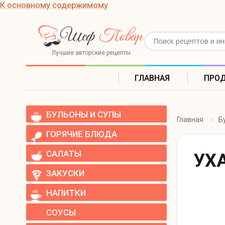
К основному содержимому
Поиск рецептов
Лучшие авторские рецепты
ГЛАВНАЯ
ПРО
БУЛЬОНЫ И СУПЫ
Главная
Б
ГОРЯЧИЕ БЛЮДА
САЛАТЫ
УХ
ЗАКУСКИ
НАПИТКИ
СОУСЫ