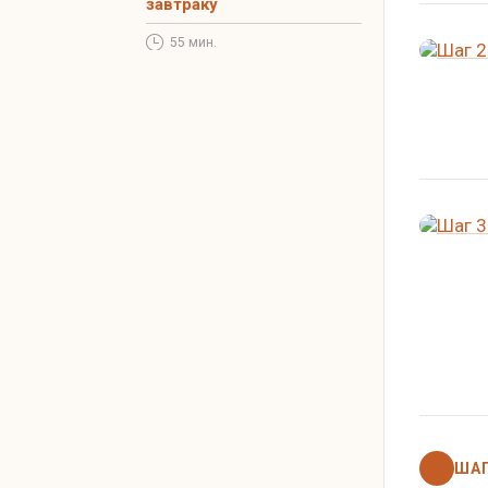
завтраку
55 мин.
ШАГ