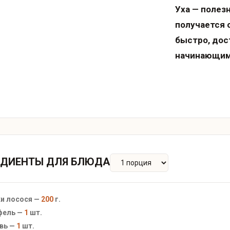
Уха — полез
получается 
быстро, дос
начинающи
ЕДИЕНТЫ ДЛЯ БЛЮДА
и лосося —
200
г.
фель —
1
шт.
вь —
1
шт.