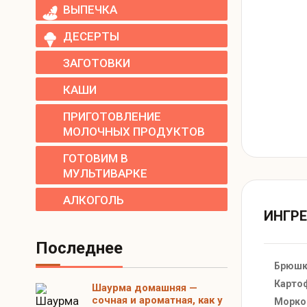
ВЫПЕЧКА
ДЕСЕРТЫ
ЗАГОТОВКИ
КАШИ
ПРИГОТОВЛЕНИЕ
МОЛОЧНЫХ ПРОДУКТОВ
ГОТОВИМ В
МУЛЬТИВАРКЕ
АЛКОГОЛЬ
ИНГР
Последнее
Брюшк
Карто
Шаурма домашняя —
сочная и ароматная, как у
Морко