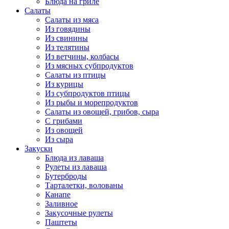
Блюда на гриле
Салаты
Салаты из мяса
Из говядины
Из свинины
Из телятины
Из ветчины, колбасы
Из мясных субпродуктов
Салаты из птицы
Из курицы
Из субпродуктов птицы
Из рыбы и морепродуктов
Салаты из овощей, грибов, сыра
С грибами
Из овощей
Из сыра
Закуски
Блюда из лаваша
Рулеты из лаваша
Бутерброды
Тарталетки, волованы
Канапе
Заливное
Закусочные рулеты
Паштеты