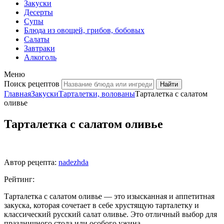
Закуски
Десерты
Супы
Блюда из овощей, грибов, бобовых
Салаты
Завтраки
Алкоголь
Меню
Поиск рецептов
Главная
Закуски
Тарталетки, волованы
Тарталетка с салатом
оливье
Тарталетка с салатом оливье
Автор рецепта:
nadezhda
Рейтинг:
Тарталетка с салатом оливье — это изысканная и аппетитная
закуска, которая сочетает в себе хрустящую тарталетку и
классический русский салат оливье. Это отличный выбор для
праздничного стола или особого ужина.