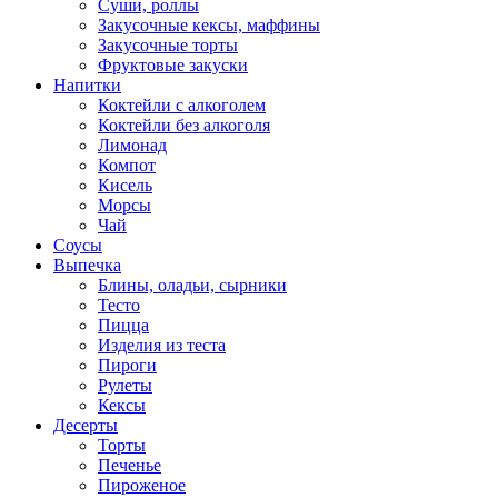
Суши, роллы
Закусочные кексы, маффины
Закусочные торты
Фруктовые закуски
Напитки
Коктейли с алкоголем
Коктейли без алкоголя
Лимонад
Компот
Кисель
Морсы
Чай
Соусы
Выпечка
Блины, оладьи, сырники
Тесто
Пицца
Изделия из теста
Пироги
Рулеты
Кексы
Десерты
Торты
Печенье
Пироженое