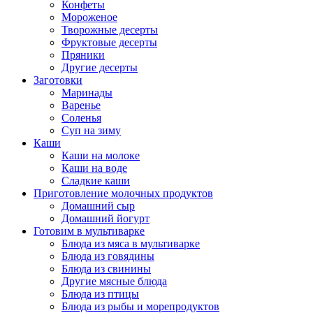
Конфеты
Мороженое
Творожные десерты
Фруктовые десерты
Пряники
Другие десерты
Заготовки
Маринады
Варенье
Соленья
Суп на зиму
Каши
Каши на молоке
Каши на воде
Сладкие каши
Приготовление молочных продуктов
Домашний сыр
Домашний йогурт
Готовим в мультиварке
Блюда из мяса в мультиварке
Блюда из говядины
Блюда из свинины
Другие мясные блюда
Блюда из птицы
Блюда из рыбы и морепродуктов