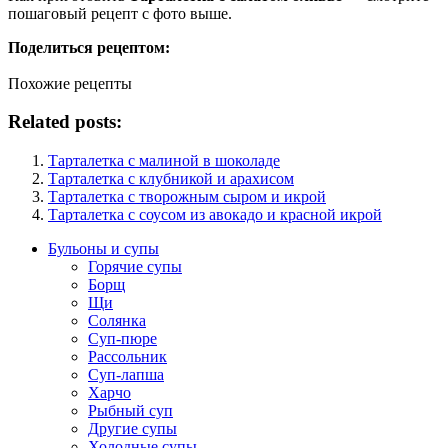
пошаговый рецепт с фото выше.
Поделиться рецептом:
Похожие рецепты
Related posts:
Тарталетка с малиной в шоколаде
Тарталетка с клубникой и арахисом
Тарталетка с творожным сыром и икрой
Тарталетка с соусом из авокадо и красной икрой
Бульоны и супы
Горячие супы
Борщ
Щи
Солянка
Суп-пюре
Рассольник
Суп-лапша
Харчо
Рыбный суп
Другие супы
Холодные супы