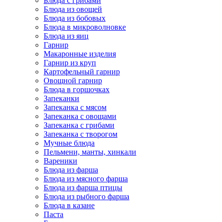
Блюда с грибами
Блюда из овощей
Блюда из бобовых
Блюда в микроволновке
Блюда из яиц
Гарнир
Макаронные изделия
Гарнир из круп
Картофельный гарнир
Овощной гарнир
Блюда в горшочках
Запеканки
Запеканка с мясом
Запеканка с овощами
Запеканка с грибами
Запеканка с творогом
Мучные блюда
Пельмени, манты, хинкали
Вареники
Блюда из фарша
Блюда из мясного фарша
Блюда из фарша птицы
Блюда из рыбного фарша
Блюда в казане
Паста