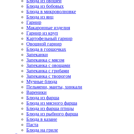
Блюда из овощей
Блюда из бобовых
Блюда в микроволновке
Блюда из яиц
Гарнир
Макаронные изделия
Гарнир из круп
Картофельный гарнир
Овощной гарнир
Блюда в горшочках
Запеканки
Запеканка с мясом
Запеканка с овощами
Запеканка с грибами
Запеканка с творогом
Мучные блюда
Пельмени, манты, хинкали
Вареники
Блюда из фарша
Блюда из мясного фарша
Блюда из фарша птицы
Блюда из рыбного фарша
Блюда в казане
Паста
Блюда на гриле