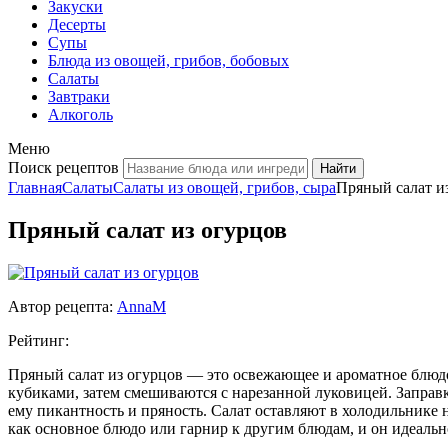
Закуски
Десерты
Супы
Блюда из овощей, грибов, бобовых
Салаты
Завтраки
Алкоголь
Меню
Поиск рецептов
Главная
Салаты
Салаты из овощей, грибов, сыра
Пряный салат и
Пряный салат из огурцов
Автор рецепта:
AnnaM
Рейтинг:
Пряный салат из огурцов — это освежающее и ароматное блюд
кубиками, затем смешиваются с нарезанной луковицей. Заправка
ему пикантность и пряность. Салат оставляют в холодильнике 
как основное блюдо или гарнир к другим блюдам, и он идеально