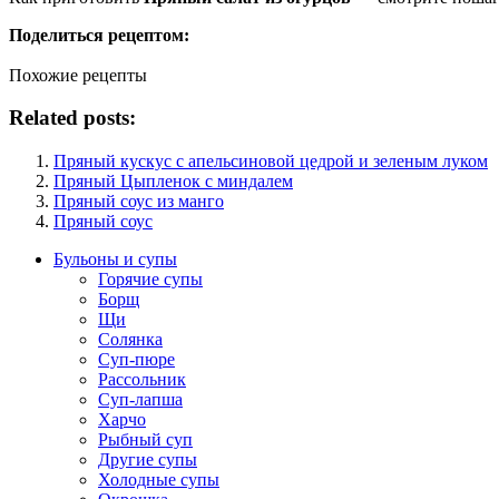
Поделиться рецептом:
Похожие рецепты
Related posts:
Пряный кускус с апельсиновой цедрой и зеленым луком
Пряный Цыпленок с миндалем
Пряный соус из манго
Пряный соус
Бульоны и супы
Горячие супы
Борщ
Щи
Солянка
Суп-пюре
Рассольник
Суп-лапша
Харчо
Рыбный суп
Другие супы
Холодные супы