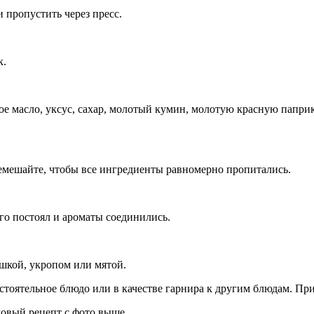
 пропустить через пресс.
к.
ое масло, уксус, сахар, молотый кумин, молотую красную папри
емешайте, чтобы все ингредиенты равномерно пропитались.
ого постоял и ароматы соединились.
ушкой, укропом или мятой.
стоятельное блюдо или в качестве гарнира к другим блюдам. Пр
овый рецепт с фото выше.