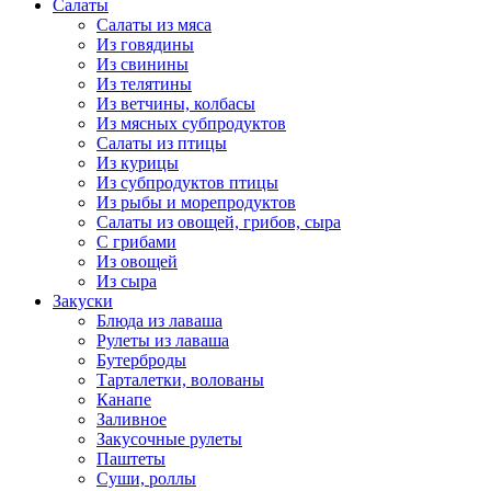
Салаты
Салаты из мяса
Из говядины
Из свинины
Из телятины
Из ветчины, колбасы
Из мясных субпродуктов
Салаты из птицы
Из курицы
Из субпродуктов птицы
Из рыбы и морепродуктов
Салаты из овощей, грибов, сыра
С грибами
Из овощей
Из сыра
Закуски
Блюда из лаваша
Рулеты из лаваша
Бутерброды
Тарталетки, волованы
Канапе
Заливное
Закусочные рулеты
Паштеты
Суши, роллы