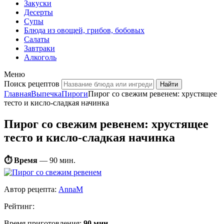
Закуски
Десерты
Супы
Блюда из овощей, грибов, бобовых
Салаты
Завтраки
Алкоголь
Меню
Поиск рецептов
Главная
Выпечка
Пироги
Пирог со свежим ревенем: хрустящее
тесто и кисло-сладкая начинка
Пирог со свежим ревенем: хрустящее
тесто и кисло-сладкая начинка
⏱ Время
—
90 мин.
Автор рецепта:
AnnaM
Рейтинг:
Время приготовления:
90 мин.