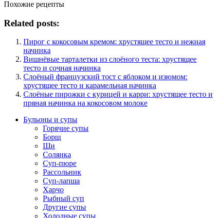
Похожие рецепты
Related posts:
Пирог с кокосовым кремом: хрустящее тесто и нежная
начинка
Вишнёвые тарталетки из слоёного теста: хрустящее
тесто и сочная начинка
Слоёный французский тост с яблоком и изюмом:
хрустящее тесто и карамельная начинка
Слоёные пирожки с курицей и карри: хрустящее тесто и
пряная начинка на кокосовом молоке
Бульоны и супы
Горячие супы
Борщ
Щи
Солянка
Суп-пюре
Рассольник
Суп-лапша
Харчо
Рыбный суп
Другие супы
Холодные супы