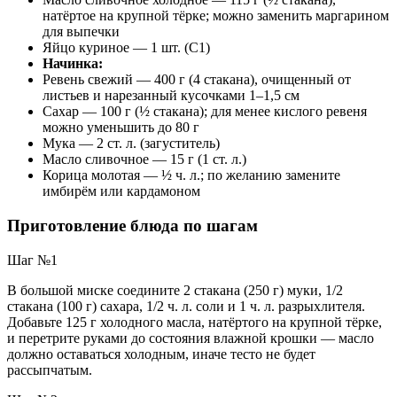
натёртое на крупной тёрке; можно заменить маргарином
для выпечки
Яйцо куриное — 1 шт. (С1)
Начинка:
Ревень свежий — 400 г (4 стакана), очищенный от
листьев и нарезанный кусочками 1–1,5 см
Сахар — 100 г (½ стакана); для менее кислого ревеня
можно уменьшить до 80 г
Мука — 2 ст. л. (загуститель)
Масло сливочное — 15 г (1 ст. л.)
Корица молотая — ½ ч. л.; по желанию замените
имбирём или кардамоном
Приготовление блюда по шагам
Шаг №1
В большой миске соедините 2 стакана (250 г) муки, 1/2
стакана (100 г) сахара, 1/2 ч. л. соли и 1 ч. л. разрыхлителя.
Добавьте 125 г холодного масла, натёртого на крупной тёрке,
и перетрите руками до состояния влажной крошки — масло
должно оставаться холодным, иначе тесто не будет
рассыпчатым.