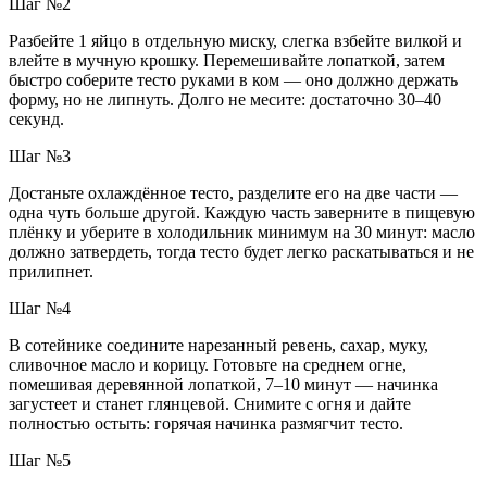
Шаг №2
Разбейте 1 яйцо в отдельную миску, слегка взбейте вилкой и
влейте в мучную крошку. Перемешивайте лопаткой, затем
быстро соберите тесто руками в ком — оно должно держать
форму, но не липнуть. Долго не месите: достаточно 30–40
секунд.
Шаг №3
Достаньте охлаждённое тесто, разделите его на две части —
одна чуть больше другой. Каждую часть заверните в пищевую
плёнку и уберите в холодильник минимум на 30 минут: масло
должно затвердеть, тогда тесто будет легко раскатываться и не
прилипнет.
Шаг №4
В сотейнике соедините нарезанный ревень, сахар, муку,
сливочное масло и корицу. Готовьте на среднем огне,
помешивая деревянной лопаткой, 7–10 минут — начинка
загустеет и станет глянцевой. Снимите с огня и дайте
полностью остыть: горячая начинка размягчит тесто.
Шаг №5