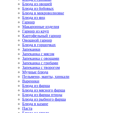
Блюда из овощей
Блюда из бобовых
Блюда в микроволновке
Блюда из яиц
Гарнир
Макаронные изделия
Гарнир из круп
Картофельный гарнир
Овощной гарнир
Блюда в горшочках
Запеканки
Запеканка с мясом
Запеканка с овощами
Запеканка с грибами
Запеканка с творогом
Мучные блюда
Пельмени, манты, хинкали
Вареники
Блюда из фарша
Блюда из мясного фарша
Блюда из фарша птицы
Блюда из рыбного фарша
Блюда в казане
Паста
Блюда на гриле