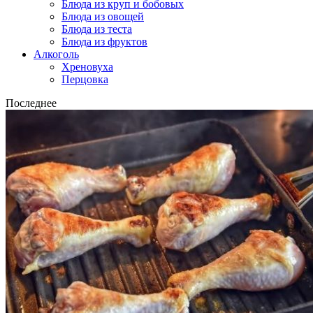
Блюда из круп и бобовых
Блюда из овощей
Блюда из теста
Блюда из фруктов
Алкоголь
Хреновуха
Перцовка
Последнее