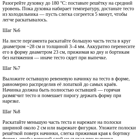
Разогрейте духовку до 180 °C: поставьте решётку на средний
уровень. Пока духовка набирает температуру, достаньте тесто
из холодильника — пусть слегка согреется 5 минут, чтобы
легче раскатывалось.
Шаг №6
На листе пергамента раскатайте большую часть теста в круг
диаметром ~28 см и толщиной 3–4 мм. Аккуратно перенесите
его в форму диаметром 23 см, прижимая ко дну и бортикам
без натяжения — иначе тесто сядет при выпечке.
Шаг №7
Выложите остывшую ревеневую начинку на тесто в форме,
равномерно распределив её лопаткой до самых краёв.
Начинка должна быть полностью остывшей — горячая
размягчит тесто и помешает пирогу держать форму при
нарезке.
Шаг №8
Раскатайте меньшую часть теста и нарежьте на полоски
шириной около 2 см или вырежьте фигурки. Уложите полоски
решёткой поверх начинки, слегка прижимая края к бортику
формы, чтобы верхний слой не съехал при выпечке.