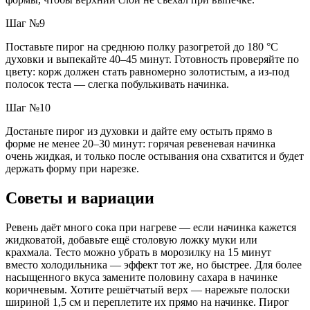
Шаг №9
Поставьте пирог на среднюю полку разогретой до 180 °C
духовки и выпекайте 40–45 минут. Готовность проверяйте по
цвету: корж должен стать равномерно золотистым, а из-под
полосок теста — слегка побулькивать начинка.
Шаг №10
Достаньте пирог из духовки и дайте ему остыть прямо в
форме не менее 20–30 минут: горячая ревеневая начинка
очень жидкая, и только после остывания она схватится и будет
держать форму при нарезке.
Советы и вариации
Ревень даёт много сока при нагреве — если начинка кажется
жидковатой, добавьте ещё столовую ложку муки или
крахмала. Тесто можно убрать в морозилку на 15 минут
вместо холодильника — эффект тот же, но быстрее. Для более
насыщенного вкуса замените половину сахара в начинке
коричневым. Хотите решётчатый верх — нарежьте полоски
шириной 1,5 см и переплетите их прямо на начинке. Пирог