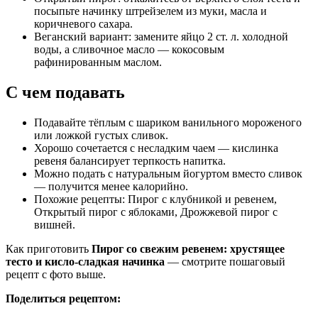
посыпьте начинку штрейзелем из муки, масла и
коричневого сахара.
Веганский вариант: замените яйцо 2 ст. л. холодной
воды, а сливочное масло — кокосовым
рафинированным маслом.
С чем подавать
Подавайте тёплым с шариком ванильного мороженого
или ложкой густых сливок.
Хорошо сочетается с несладким чаем — кислинка
ревеня балансирует терпкость напитка.
Можно подать с натуральным йогуртом вместо сливок
— получится менее калорийно.
Похожие рецепты: Пирог с клубникой и ревенем,
Открытый пирог с яблоками, Дрожжевой пирог с
вишней.
Как приготовить
Пирог со свежим ревенем: хрустящее
тесто и кисло-сладкая начинка
— смотрите пошаговый
рецепт с фото выше.
Поделиться рецептом: