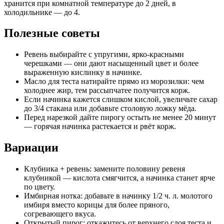
хранится при комнатной температуре до 2 дней, в
холодильнике — до 4.
Полезные советы
Ревень выбирайте с упругими, ярко-красными
черешками — они дают насыщенный цвет и более
выраженную кислинку в начинке.
Масло для теста натирайте прямо из морозилки: чем
холоднее жир, тем рассыпчатее получится корж.
Если начинка кажется слишком кислой, увеличьте сахар
до 3/4 стакана или добавьте столовую ложку мёда.
Перед нарезкой дайте пирогу остыть не менее 20 минут
— горячая начинка растекается и рвёт корж.
Вариации
Клубника + ревень: замените половину ревеня
клубникой — кислота смягчится, а начинка станет ярче
по цвету.
Имбирная нотка: добавьте в начинку 1/2 ч. л. молотого
имбиря вместо корицы для более пряного,
согревающего вкуса.
Открытый пирог: откажитесь от верхнего слоя теста и