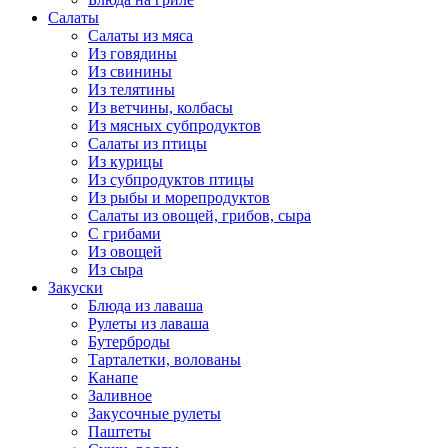
Салаты
Салаты из мяса
Из говядины
Из свинины
Из телятины
Из ветчины, колбасы
Из мясных субпродуктов
Салаты из птицы
Из курицы
Из субпродуктов птицы
Из рыбы и морепродуктов
Салаты из овощей, грибов, сыра
С грибами
Из овощей
Из сыра
Закуски
Блюда из лаваша
Рулеты из лаваша
Бутерброды
Тарталетки, волованы
Канапе
Заливное
Закусочные рулеты
Паштеты