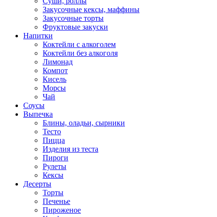
Суши, роллы
Закусочные кексы, маффины
Закусочные торты
Фруктовые закуски
Напитки
Коктейли с алкоголем
Коктейли без алкоголя
Лимонад
Компот
Кисель
Морсы
Чай
Соусы
Выпечка
Блины, оладьи, сырники
Тесто
Пицца
Изделия из теста
Пироги
Рулеты
Кексы
Десерты
Торты
Печенье
Пироженое