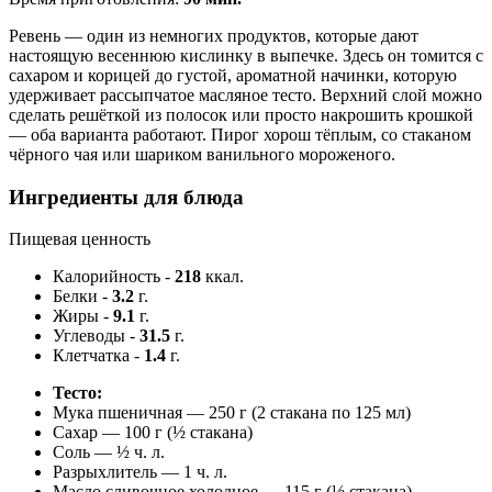
Ревень — один из немногих продуктов, которые дают
настоящую весеннюю кислинку в выпечке. Здесь он томится с
сахаром и корицей до густой, ароматной начинки, которую
удерживает рассыпчатое масляное тесто. Верхний слой можно
сделать решёткой из полосок или просто накрошить крошкой
— оба варианта работают. Пирог хорош тёплым, со стаканом
чёрного чая или шариком ванильного мороженого.
Ингредиенты для блюда
Пищевая ценность
Калорийность
-
218
ккал.
Белки
-
3.2
г.
Жиры
-
9.1
г.
Углеводы
-
31.5
г.
Клетчатка
-
1.4
г.
Тесто:
Мука пшеничная — 250 г (2 стакана по 125 мл)
Сахар — 100 г (½ стакана)
Соль — ½ ч. л.
Разрыхлитель — 1 ч. л.
Масло сливочное холодное — 115 г (½ стакана),