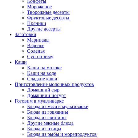
Конфеты
Мороженое
Творожные десерты
Фруктовые десерты
Пряники
Другие десерты
Заготовки
Маринады
Варенье
Соленья
Суп на зиму
Каши
Каши на молоке
Каши на воде
Сладкие каши
Приготовление молочных продуктов
Домашний сыр
Домашний йогурт
Готовим в мультиварке
Блюда из мяса в мультиварке
Блюда из говядины
Блюда из свинины
Другие мясные блюда
Блюда из птицы
Блюда из рыбы и морепродуктов