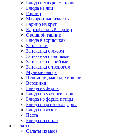
Блюда в микроволновке
Блюда из яиц
Гарнир
Макаронные изделия
Гарнир из круп
Картофельный гарнир
Овощной гарнир
Блюда в горшочках
Запеканки
Запеканка с мясом
Запеканка с овощами
Запеканка с грибами
Запеканка с творогом
Мучные блюда
Пельмени, манты, хинкали
Вареники
Блюда из фарша
Блюда из мясного фарша
Блюда из фарша птицы
Блюда из рыбного фарша
Блюда в казане
Паста
Блюда на гриле
Салаты
Салаты из мяса