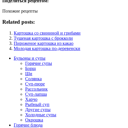
Поделиться рецептом:
Похожие рецепты
Related posts:
Картошка со свининой и грибами
Тушеная картошка с брокколи
Пироженое картошка из какао
Молодая картошка по-деревенски
Бульоны и супы
Горячие супы
Борщ
Щи
Солянка
Суп-пюре
Рассольник
Суп-лапша
Харчо
Рыбный суп
Другие супы
Холодные супы
Окрошка
Горячие блюда