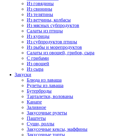
Из говядины
Из свинины
Из телятины
Из ветчины, колбасы
Из мясных субпродуктов
Салаты из птицы
Из курицы
Из субпродуктов птицы
Из рыбы и морепродуктов
Салаты из овощей, грибов, сыра
С грибами
Из овощей
Из сыра
Закуски
Блюда из лаваша
Рулеты из лаваша
Бутерброды
Тарталетки, волованы
Канапе
Заливное
Закусочные рулеты
Паштеты
Суши, роллы
Закусочные кексы, маффины
Закусочные торты