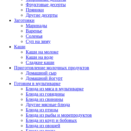
Фруктовые десерты
Пряники
Другие десерты
Заготовки
Маринады
Варенье
Соленья
Суп на зиму
Каши
Каши на молоке
Каши на воде
Сладкие каши
Приготовление молочных продуктов
Домашний сыр
Домашний йогурт
Готовим в мультиварке
Блюда из мяса в мультиварке
Блюда из говядины
Блюда из свинины
Другие мясные блюда
Блюда из птицы
Блюда из рыбы и морепродуктов
Блюда из круп и бобовых
Блюда из овощей
Блюда из теста