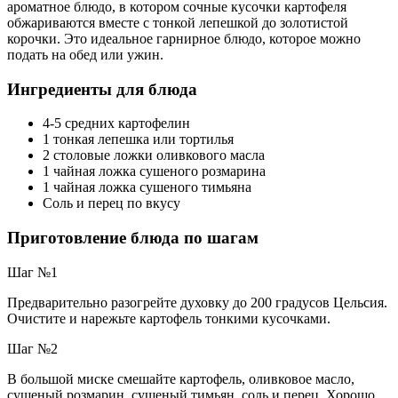
ароматное блюдо, в котором сочные кусочки картофеля
обжариваются вместе с тонкой лепешкой до золотистой
корочки. Это идеальное гарнирное блюдо, которое можно
подать на обед или ужин.
Ингредиенты для блюда
4-5 средних картофелин
1 тонкая лепешка или тортилья
2 столовые ложки оливкового масла
1 чайная ложка сушеного розмарина
1 чайная ложка сушеного тимьяна
Соль и перец по вкусу
Приготовление блюда по шагам
Шаг №1
Предварительно разогрейте духовку до 200 градусов Цельсия.
Очистите и нарежьте картофель тонкими кусочками.
Шаг №2
В большой миске смешайте картофель, оливковое масло,
сушеный розмарин, сушеный тимьян, соль и перец. Хорошо