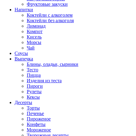
Фруктовые закуски
Напитки
Коктейли с алкоголем
Коктейли без алкоголя
Лимонад
Компот
Кисель
Морсы
Чай
Соусы
Выпечка
Блины, оладьи, сырники
Тесто
Пицца
Изделия из теста
Пироги
Рулеты
Кексы
Десерты
Торты
Печенье
Пироженое
Конфеты
Мороженое
Творожные десерты