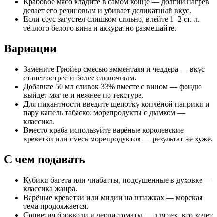
Крабовое мясо кладите в самом конце — долгий нагрев
делает его резиновым и убивает деликатный вкус.
Если соус загустел слишком сильно, влейте 1–2 ст. л.
тёплого белого вина и аккуратно размешайте.
Вариации
Замените Грюйер смесью эмменталя и чеддера — вкус
станет острее и более сливочным.
Добавьте 50 мл сливок 33% вместе с вином — фондю
выйдет мягче и нежнее по текстуре.
Для пикантности введите щепотку копчёной паприки и
пару капель табаско: морепродукты с дымком —
классика.
Вместо краба используйте варёные королевские
креветки или смесь морепродуктов — результат не хуже.
С чем подавать
Кубики багета или чиабатты, подсушенные в духовке —
классика жанра.
Варёные креветки или мидии на шпажках — морская
тема продолжается.
Соцветия брокколи и черри-томаты — для тех, кто хочет