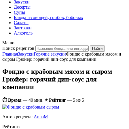
Закуски
Десерты
Супы
Блюда из овощей, грибов, бобовых
Салаты
Завтраки
Алкоголь
Меню
Поиск рецептов
Главная
Закуски
Горячие закуски
Фондю с крабовым мясом и
сыром Грюйер: горячий дип-соус для компании
Фондю с крабовым мясом и сыром
Грюйер: горячий дип-соус для
компании
⏱ Время
—
40 мин.
⭐ Рейтинг
— 5 из 5
Автор рецепта:
AnnaM
Рейтинг: