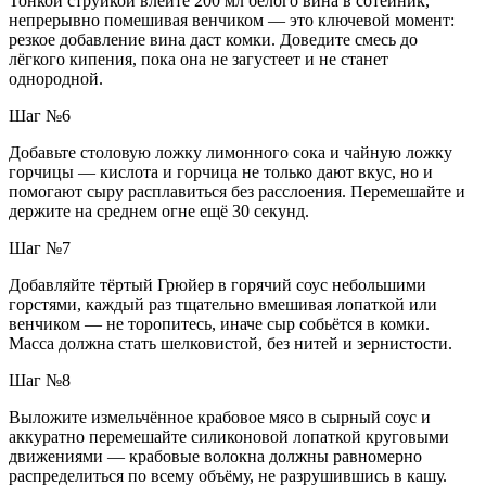
Тонкой струйкой влейте 200 мл белого вина в сотейник,
непрерывно помешивая венчиком — это ключевой момент:
резкое добавление вина даст комки. Доведите смесь до
лёгкого кипения, пока она не загустеет и не станет
однородной.
Шаг №6
Добавьте столовую ложку лимонного сока и чайную ложку
горчицы — кислота и горчица не только дают вкус, но и
помогают сыру расплавиться без расслоения. Перемешайте и
держите на среднем огне ещё 30 секунд.
Шаг №7
Добавляйте тёртый Грюйер в горячий соус небольшими
горстями, каждый раз тщательно вмешивая лопаткой или
венчиком — не торопитесь, иначе сыр собьётся в комки.
Масса должна стать шелковистой, без нитей и зернистости.
Шаг №8
Выложите измельчённое крабовое мясо в сырный соус и
аккуратно перемешайте силиконовой лопаткой круговыми
движениями — крабовые волокна должны равномерно
распределиться по всему объёму, не разрушившись в кашу.