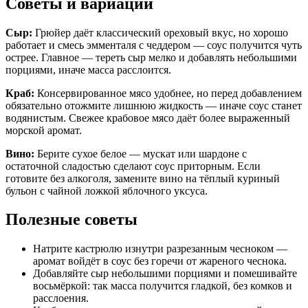
Советы и вариации
Сыр:
Грюйер даёт классический ореховый вкус, но хорошо
работает и смесь эмменталя с чеддером — соус получится чуть
острее. Главное — тереть сыр мелко и добавлять небольшими
порциями, иначе масса расслоится.
Краб:
Консервированное мясо удобнее, но перед добавлением
обязательно отожмите лишнюю жидкость — иначе соус станет
водянистым. Свежее крабовое мясо даёт более выраженный
морской аромат.
Вино:
Берите сухое белое — мускат или шардоне с
остаточной сладостью сделают соус приторным. Если
готовите без алкоголя, замените вино на тёплый куриный
бульон с чайной ложкой яблочного уксуса.
Полезные советы
Натрите кастрюлю изнутри разрезанным чесноком —
аромат войдёт в соус без горечи от жареного чеснока.
Добавляйте сыр небольшими порциями и помешивайте
восьмёркой: так масса получится гладкой, без комков и
расслоения.