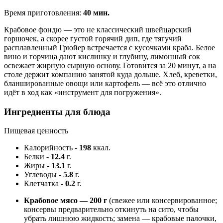
Время приготовления:
40 мин.
Крабовое фондю — это не классический швейцарский
горшочек, а скорее густой горячий дип, где тягучий
расплавленный Грюйер встречается с кусочками краба. Белое
вино и горчица дают кислинку и глубину, лимонный сок
освежает жирную сырную основу. Готовится за 20 минут, а на
столе держит компанию занятой куда дольше. Хлеб, креветки,
бланшированные овощи или картофель — всё это отлично
идёт в ход как «инструмент для погружения».
Ингредиенты для блюда
Пищевая ценность
Калорийность
-
198
ккал.
Белки
-
12.4
г.
Жиры
-
13.1
г.
Углеводы
-
5.8
г.
Клетчатка
-
0.2
г.
Крабовое мясо — 200 г
(свежее или консервированное;
консервы предварительно откинуть на сито, чтобы
убрать лишнюю жидкость; замена — крабовые палочки,