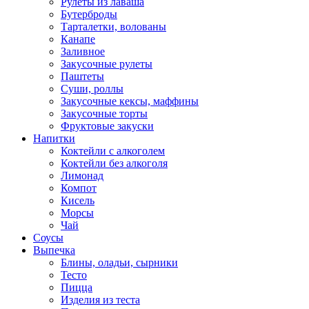
Рулеты из лаваша
Бутерброды
Тарталетки, волованы
Канапе
Заливное
Закусочные рулеты
Паштеты
Суши, роллы
Закусочные кексы, маффины
Закусочные торты
Фруктовые закуски
Напитки
Коктейли с алкоголем
Коктейли без алкоголя
Лимонад
Компот
Кисель
Морсы
Чай
Соусы
Выпечка
Блины, оладьи, сырники
Тесто
Пицца
Изделия из теста