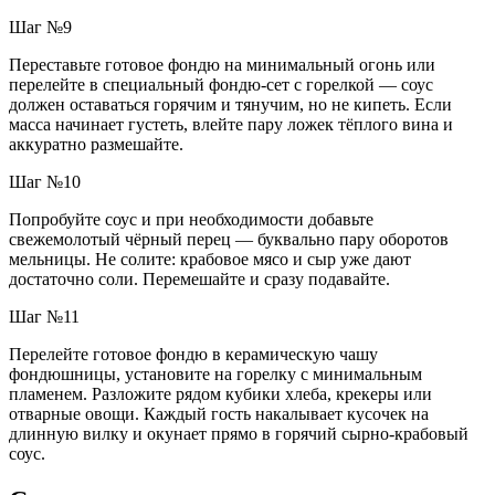
Шаг №9
Переставьте готовое фондю на минимальный огонь или
перелейте в специальный фондю-сет с горелкой — соус
должен оставаться горячим и тянучим, но не кипеть. Если
масса начинает густеть, влейте пару ложек тёплого вина и
аккуратно размешайте.
Шаг №10
Попробуйте соус и при необходимости добавьте
свежемолотый чёрный перец — буквально пару оборотов
мельницы. Не солите: крабовое мясо и сыр уже дают
достаточно соли. Перемешайте и сразу подавайте.
Шаг №11
Перелейте готовое фондю в керамическую чашу
фондюшницы, установите на горелку с минимальным
пламенем. Разложите рядом кубики хлеба, крекеры или
отварные овощи. Каждый гость накалывает кусочек на
длинную вилку и окунает прямо в горячий сырно-крабовый
соус.