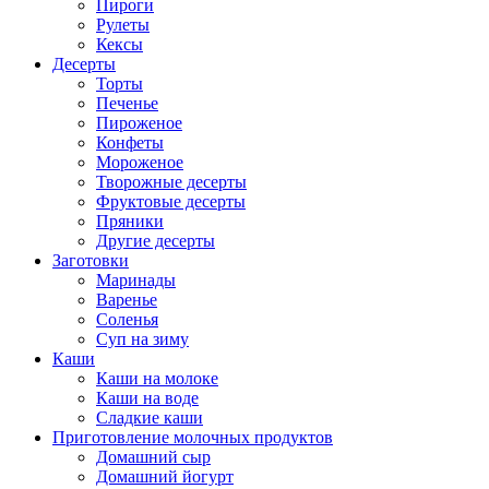
Пироги
Рулеты
Кексы
Десерты
Торты
Печенье
Пироженое
Конфеты
Мороженое
Творожные десерты
Фруктовые десерты
Пряники
Другие десерты
Заготовки
Маринады
Варенье
Соленья
Суп на зиму
Каши
Каши на молоке
Каши на воде
Сладкие каши
Приготовление молочных продуктов
Домашний сыр
Домашний йогурт