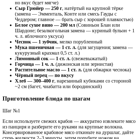
но вкус будет мягче)
Сыр Грюйер — 250 г
, натёртый на крупной тёрке
(замена — Эмменталь, Конте или смесь Гауды с
Чеддером; главное — брать сыр с хорошей плавкостью)
Белое сухое вино — 200 мл
(Совиньон Блан или
Шардоне; безалкогольная замена — куриный бульон + 1
ч. л. яблочного уксуса)
Чеснок — 1 зубчик
, мелко порубленный
Мука пшеничная — 1 ст. л.
(для загущения; замена —
кукурузный крахмал 0,5 ст. л.)
Лимонный сок — 1 ст. л.
(свежевыжатый)
Горчица — 1 ч. л.
(дижонская или зернистая)
Растительное масло — 1 ст. л.
(для обжарки чеснока)
Чёрный перец — по вкусу
Хлеб — 300–400 г
, нарезанный кубиками со стороной
~2 см (багет, чиабатта или бородинский)
Приготовление блюда по шагам
Шаг №1
Если используете свежих крабов — аккуратно извлеките мясо
из панциря и разберите его руками на крупные волокна.
Консервированное крабовое мясо откиньте на дуршлаг, дайте
стечь жидкости 2–3 минуты, затем порубите ножом на