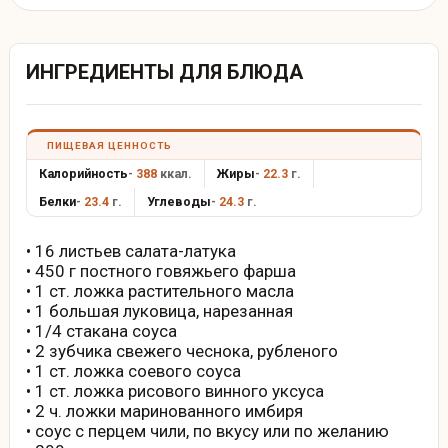
ИНГРЕДИЕНТЫ ДЛЯ БЛЮДА
ПИЩЕВАЯ ЦЕННОСТЬ
Калорийность
-
388
ккал.
Жиры
-
22.3
г.
Белки
-
23.4
г.
Углеводы
-
24.3
г.
• 16 листьев салата-латука
• 450 г постного говяжьего фарша
• 1 ст. ложка растительного масла
• 1 большая луковица, нарезанная
• 1/4 стакана соуса
• 2 зубчика свежего чеснока, рубленого
• 1 ст. ложка соевого соуса
• 1 ст. ложка рисового винного уксуса
• 2 ч. ложки маринованного имбиря
• соус с перцем чили, по вкусу или по желанию