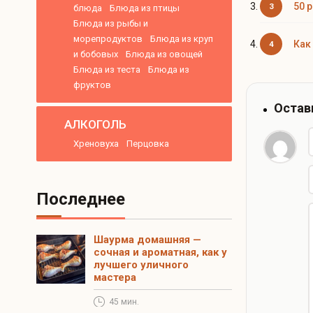
50 
блюда
Блюда из птицы
Блюда из рыбы и
морепродуктов
Блюда из круп
Как
и бобовых
Блюда из овощей
Блюда из теста
Блюда из
фруктов
Остав
АЛКОГОЛЬ
Хреновуха
Перцовка
Последнее
Шаурма домашняя —
сочная и ароматная, как у
лучшего уличного
мастера
45 мин.