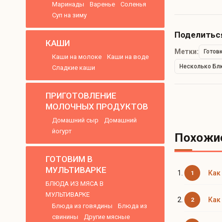
Маринады
Варенье
Соленья
Суп на зиму
Поделиться
КАШИ
Метки:
Готов
Каши на молоке
Каши на воде
Несколько Бл
Сладкие каши
ПРИГОТОВЛЕНИЕ
МОЛОЧНЫХ ПРОДУКТОВ
Домашний сыр
Домашний
йогурт
Похожие
ГОТОВИМ В
МУЛЬТИВАРКЕ
Как
БЛЮДА ИЗ МЯСА В
МУЛЬТИВАРКЕ
Как
Блюда из говядины
Блюда из
свинины
Другие мясные