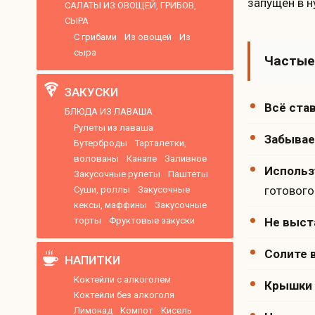
запущен в 
САЛАТЫ ИЗ ОВОЩЕЙ, ГРИБОВ,
СЫРА
С грибами
Из овощей
Из
сыра
Частые
ЗАКУСКИ
Всё став
БЛЮДА ИЗ ЛАВАША
Рулеты из лаваша
Забывае
Бутерброды
Тарталетки,
волованы
Канапе
Заливное
Использ
Закусочные рулеты
Паштеты
готового
Суши, роллы
Закусочные
кексы, маффины
Закусочные
торты
Фруктовые закуски
Не выст
Солите в
НАПИТКИ
Коктейли с алкоголем
Крышки 
Коктейли без алкоголя
Лимонад
Компот
Кисель