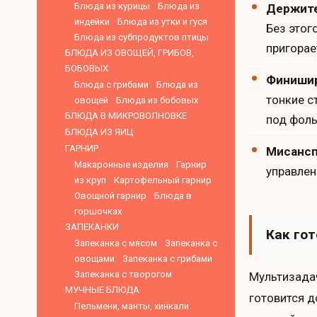
Блюда из курицы
Блюда из
Держите
индейки
Блюда из утки и гуся
Без этог
Блюда из субпродуктов птицы
пригорае
БЛЮДА ИЗ ОВОЩЕЙ, ГРИБОВ,
БОБОВЫХ
Финишир
Блюда с грибами
Блюда из
тонкие с
овощей
Блюда из бобовых
БЛЮДА В МИКРОВОЛНОВКЕ
под фоль
БЛЮДА ИЗ ЯИЦ
ГАРНИР
Мисансп
Макаронные изделия
Гарнир
управлен
из круп
Картофельный гарнир
Овощной гарнир
Блюда в
горшочках
ЗАПЕКАНКИ
Как го
Запеканка с мясом
Запеканка с
овощами
Запеканка с грибами
Запеканка с творогом
Мультизадач
МУЧНЫЕ БЛЮДА
готовится д
Пельмени, манты, хинкали