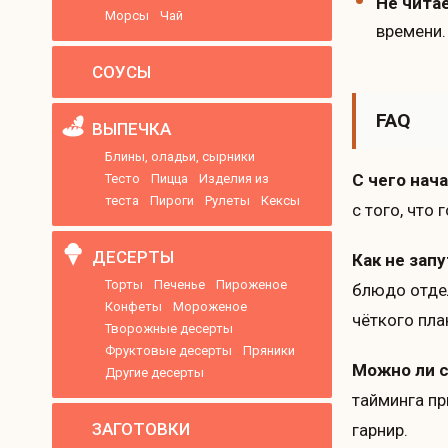
Не чита
Морсы
Чай
времени.
СОУСЫ
FAQ
ВЫПЕЧКА
Блины, оладьи, сырники
С чего нач
Тесто
Пицца
Изделия из
теста
Пироги
Рулеты
Кексы
с того, что
ДЕСЕРТЫ
Как не зап
Торты
Печенье
Пироженое
блюдо отдел
Конфеты
Мороженое
чёткого план
Творожные десерты
Фруктовые десерты
Пряники
Можно ли с
Другие десерты
тайминга пр
ЗАГОТОВКИ
гарнир.