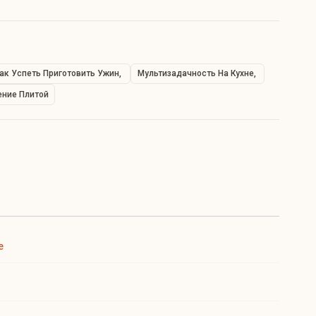
ак Успеть Приготовить Ужин
Мультизадачность На Кухне
ение Плитой
е