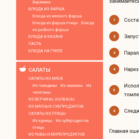
занимайтес
Вареники
БЛЮДА ИЗ ФАРША
Блюда из мясного фарша
Соста
Блюда из фарша птицы
Блюда
из рыбного фарша
Запус
БЛЮДА В КАЗАНЕ
ПАСТА
БЛЮДА НА ГРИЛЕ
Парал
Нарез
САЛАТЫ
САЛАТЫ ИЗ МЯСА
Испол
Из говядины
Из свинины
Из
телятины
томле
ИЗ ВЕТЧИНЫ, КОЛБАСЫ
ИЗ МЯСНЫХ СУБПРОДУКТОВ
Следи
САЛАТЫ ИЗ ПТИЦЫ
Из курицы
Из субпродуктов
птицы
Главная оши
ИЗ РЫБЫ И МОРЕПРОДУКТОВ