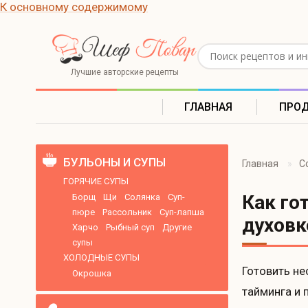
К основному содержимому
Поиск рецептов
Лучшие авторские рецепты
ГЛАВНАЯ
ПРО
БУЛЬОНЫ И СУПЫ
Главная
С
ГОРЯЧИЕ СУПЫ
Как го
Борщ
Щи
Солянка
Суп-
пюре
Рассольник
Суп-лапша
духовк
Харчо
Рыбный суп
Другие
супы
ХОЛОДНЫЕ СУПЫ
Готовить не
Окрошка
тайминга и 