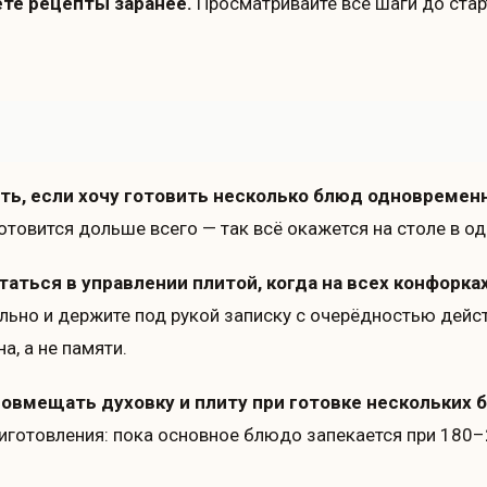
ете рецепты заранее.
Просматривайте все шаги до стар
ать, если хочу готовить несколько блюд одновремен
 готовится дольше всего — так всё окажется на столе в о
утаться в управлении плитой, когда на всех конфорка
ьно и держите под рукой записку с очерёдностью дейст
а, а не памяти.
овмещать духовку и плиту при готовке нескольких 
иготовления: пока основное блюдо запекается при 180–2