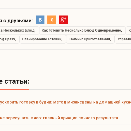
 с друзьями:
ка Нескольких Блюд
Как Готовить Несколько Блюд Одновременно
К
юд Сразу
Планирование Готовки
Тайминг Приготовления
Управл
 статьи:
 ускорить готовку в будни: метод мизансцены на домашней кухн
 не пересушить мясо: главный принцип сочного результата