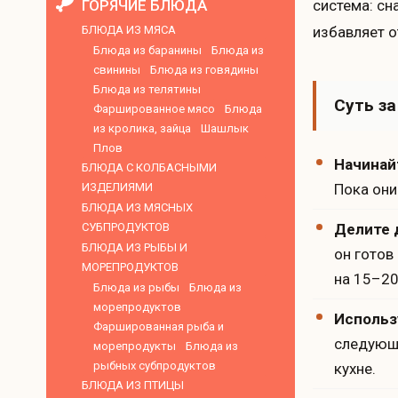
ГОРЯЧИЕ БЛЮДА
система: сн
БЛЮДА ИЗ МЯСА
избавляет о
Блюда из баранины
Блюда из
свинины
Блюда из говядины
Блюда из телятины
Суть за
Фаршированное мясо
Блюда
из кролика, зайца
Шашлык
Плов
Начинай
БЛЮДА С КОЛБАСНЫМИ
ИЗДЕЛИЯМИ
Пока они
БЛЮДА ИЗ МЯСНЫХ
СУБПРОДУКТОВ
Делите 
БЛЮДА ИЗ РЫБЫ И
он готов
МОРЕПРОДУКТОВ
на 15–20
Блюда из рыбы
Блюда из
морепродуктов
Использ
Фаршированная рыба и
следующи
морепродукты
Блюда из
рыбных субпродуктов
кухне.
БЛЮДА ИЗ ПТИЦЫ