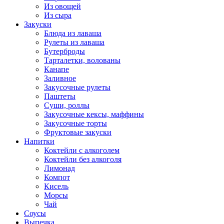
Из овощей
Из сыра
Закуски
Блюда из лаваша
Рулеты из лаваша
Бутерброды
Тарталетки, волованы
Канапе
Заливное
Закусочные рулеты
Паштеты
Суши, роллы
Закусочные кексы, маффины
Закусочные торты
Фруктовые закуски
Напитки
Коктейли с алкоголем
Коктейли без алкоголя
Лимонад
Компот
Кисель
Морсы
Чай
Соусы
Выпечка