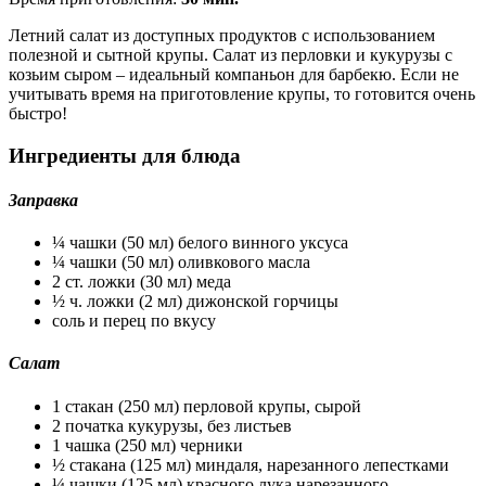
Летний салат из доступных продуктов с использованием
полезной и сытной крупы. Салат из перловки и кукурузы с
козьим сыром – идеальный компаньон для барбекю. Если не
учитывать время на приготовление крупы, то готовится очень
быстро!
Ингредиенты для блюда
Заправка
¼ чашки (50 мл) белого винного уксуса
¼ чашки (50 мл) оливкового масла
2 ст. ложки (30 мл) меда
½ ч. ложки (2 мл) дижонской горчицы
соль и перец по вкусу
Салат
1 стакан (250 мл) перловой крупы, сырой
2 початка кукурузы, без листьев
1 чашка (250 мл) черники
½ стакана (125 мл) миндаля, нарезанного лепестками
¼ чашки (125 мл) красного лука нарезанного