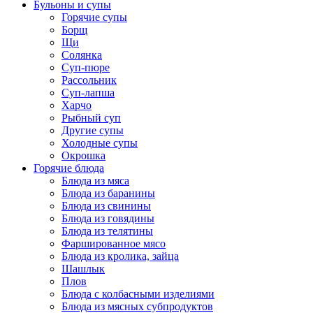
Бульоны и супы
Горячие супы
Борщ
Щи
Солянка
Суп-пюре
Рассольник
Суп-лапша
Харчо
Рыбный суп
Другие супы
Холодные супы
Окрошка
Горячие блюда
Блюда из мяса
Блюда из баранины
Блюда из свинины
Блюда из говядины
Блюда из телятины
Фаршированное мясо
Блюда из кролика, зайца
Шашлык
Плов
Блюда с колбасными изделиями
Блюда из мясных субпродуктов