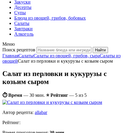
Закуски
Десерты
Супы
Блюда из овощей, грибов, бобовых
Салаты
Завтраки
Алкоголь
Меню
Поиск рецептов
Главная
Салаты
Салаты из овощей, грибов, сыра
Салаты из
овощей
Салат из перловки и кукурузы с козьим сыром
Салат из перловки и кукурузы с
козьим сыром
⏱ Время
—
30 мин.
⭐ Рейтинг
— 5 из 5
Автор рецепта:
allabar
Рейтинг:
Время приготовления:
30 мин.