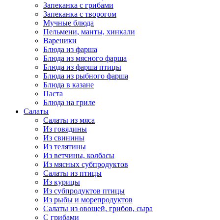
Запеканка с грибами
Запеканка с творогом
Мучные блюда
Пельмени, манты, хинкали
Вареники
Блюда из фарша
Блюда из мясного фарша
Блюда из фарша птицы
Блюда из рыбного фарша
Блюда в казане
Паста
Блюда на гриле
Салаты
Салаты из мяса
Из говядины
Из свинины
Из телятины
Из ветчины, колбасы
Из мясных субпродуктов
Салаты из птицы
Из курицы
Из субпродуктов птицы
Из рыбы и морепродуктов
Салаты из овощей, грибов, сыра
С грибами