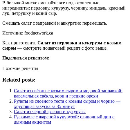
В большой миске смешайте все подготовленные
ингредиенты: перловку, кукурузу, чернику, миндаль, красный
лук, петрушку и козий сыр.
Смешать салат с заправкой и аккуратно перемешать.
Источник: foodnetwork.ca
Как приготовить
Салат из перловки и кукурузы с козьим
сыром
— смотрите пошаговый рецепт с фото выше.
Поделиться рецептом:
Похожие рецепты
Related posts:
Салат из свёклы с козьим сыром и медовой заправкой:
карамельная свёкла, корн и грецкие орехи
Рулеты из слоёного теста с козьим сыром и чоризо —
хрустящая закуска за 35 минут
Салат из черной фасоли и кукурузы
Гуакамоле с жареной кукурузой: сливочный дип с
дымным акцентом