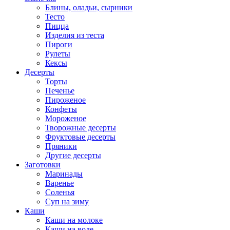
Блины, оладьи, сырники
Тесто
Пицца
Изделия из теста
Пироги
Рулеты
Кексы
Десерты
Торты
Печенье
Пироженое
Конфеты
Мороженое
Творожные десерты
Фруктовые десерты
Пряники
Другие десерты
Заготовки
Маринады
Варенье
Соленья
Суп на зиму
Каши
Каши на молоке
Каши на воде