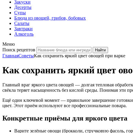
Закуски
Десерты
Супы
Блюда из овощей, грибов, бобовых
Салаты
Завтраки
Алкоголь
Меню
Поиск рецептов
Главная
Советы
Как сохранить яркий цвет овощей при варке
Как сохранить яркий цвет ов
Главный враг яркого цвета овощей — долгая тепловая обработк
свёкла теряет насыщенность без кислой среды. Понимая эти пр
Ещё один ключевой момент — правильное завершение готовки. 
цвет. Этот приём используют все профессиональные повара.
Конкретные приёмы для яркого цвета
Варите зелёные овощи (брокколи, стручковую фасоль, го