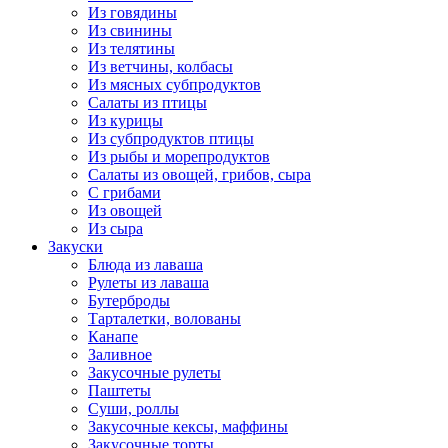
Из говядины
Из свинины
Из телятины
Из ветчины, колбасы
Из мясных субпродуктов
Салаты из птицы
Из курицы
Из субпродуктов птицы
Из рыбы и морепродуктов
Салаты из овощей, грибов, сыра
С грибами
Из овощей
Из сыра
Закуски
Блюда из лаваша
Рулеты из лаваша
Бутерброды
Тарталетки, волованы
Канапе
Заливное
Закусочные рулеты
Паштеты
Суши, роллы
Закусочные кексы, маффины
Закусочные торты