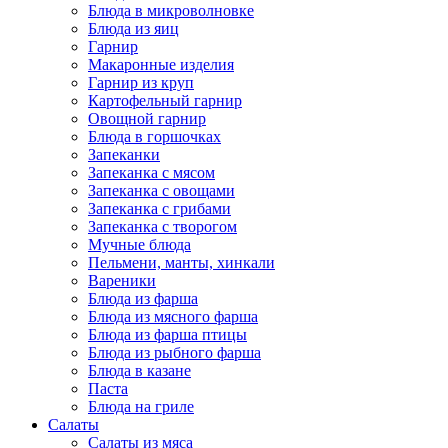
Блюда в микроволновке
Блюда из яиц
Гарнир
Макаронные изделия
Гарнир из круп
Картофельный гарнир
Овощной гарнир
Блюда в горшочках
Запеканки
Запеканка с мясом
Запеканка с овощами
Запеканка с грибами
Запеканка с творогом
Мучные блюда
Пельмени, манты, хинкали
Вареники
Блюда из фарша
Блюда из мясного фарша
Блюда из фарша птицы
Блюда из рыбного фарша
Блюда в казане
Паста
Блюда на гриле
Салаты
Салаты из мяса