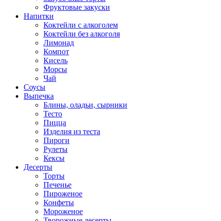
Фруктовые закуски
Напитки
Коктейли с алкоголем
Коктейли без алкоголя
Лимонад
Компот
Кисель
Морсы
Чай
Соусы
Выпечка
Блины, оладьи, сырники
Тесто
Пицца
Изделия из теста
Пироги
Рулеты
Кексы
Десерты
Торты
Печенье
Пироженое
Конфеты
Мороженое
Творожные десерты