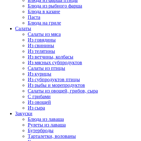
Блюда из фарша птицы
Блюда из рыбного фарша
Блюда в казане
Паста
Блюда на гриле
Салаты
Салаты из мяса
Из говядины
Из свинины
Из телятины
Из ветчины, колбасы
Из мясных субпродуктов
Салаты из птицы
Из курицы
Из субпродуктов птицы
Из рыбы и морепродуктов
Салаты из овощей, грибов, сыра
С грибами
Из овощей
Из сыра
Закуски
Блюда из лаваша
Рулеты из лаваша
Бутерброды
Тарталетки, волованы