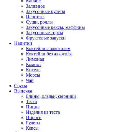
Канапе
Заливное
Закусочные рулеты
Паштеты
Суши, роллы
Закусочные кексы, маффины
Закусочные торты
Фруктовые закуски
Напитки
Коктейли с алкоголем
Коктейли без алкоголя
Лимонад
Компот
Кисель
Морсы
Чай
Соусы
Выпечка
Блины, оладьи, сырники
Тесто
Пицца
Изделия из теста
Пироги
Рулеты
Кексы