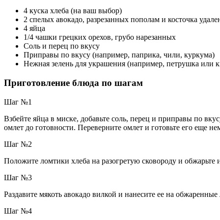
4 куска хлеба (на ваш выбор)
2 спелых авокадо, разрезанных пополам и косточка удале
4 яйца
1/4 чашки грецких орехов, грубо нарезанных
Соль и перец по вкусу
Приправы по вкусу (например, паприка, чили, куркума)
Нежная зелень для украшения (например, петрушка или к
Приготовление блюда по шагам
Шаг №1
Взбейте яйца в миске, добавьте соль, перец и приправы по вку
омлет до готовности. Переверните омлет и готовьте его еще н
Шаг №2
Положите ломтики хлеба на разогретую сковороду и обжарьте и
Шаг №3
Раздавите мякоть авокадо вилкой и нанесите ее на обжаренные
Шаг №4