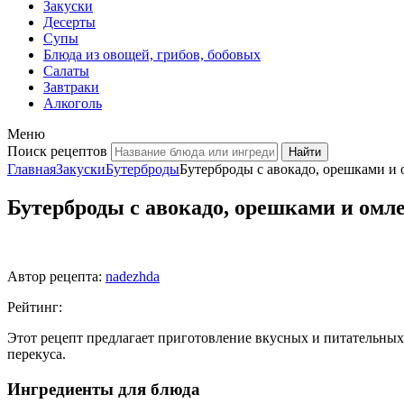
Закуски
Десерты
Супы
Блюда из овощей, грибов, бобовых
Салаты
Завтраки
Алкоголь
Меню
Поиск рецептов
Главная
Закуски
Бутерброды
Бутерброды с авокадо, орешками и
Бутерброды с авокадо, орешками и омл
Автор рецепта:
nadezhda
Рейтинг:
Этот рецепт предлагает приготовление вкусных и питательных
перекуса.
Ингредиенты для блюда