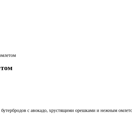
 омлетом
етом
 бутербродов с авокадо, хрустящими орешками и нежным омлетом