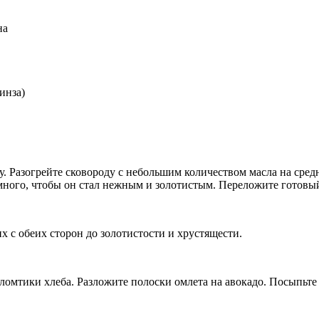
на
инза)
су. Разогрейте сковороду с небольшим количеством масла на сред
емного, чтобы он стал нежным и золотистым. Переложите готовый
х с обеих сторон до золотистости и хрустящести.
 ломтики хлеба. Разложите полоски омлета на авокадо. Посыпьт