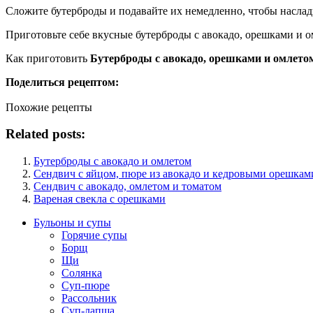
Сложите бутерброды и подавайте их немедленно, чтобы наслади
Приготовьте себе вкусные бутерброды с авокадо, орешками и 
Как приготовить
Бутерброды с авокадо, орешками и омлето
Поделиться рецептом:
Похожие рецепты
Related posts:
Бутерброды с авокадо и омлетом
Сендвич с яйцом, пюре из авокадо и кедровыми орешкам
Сендвич с авокадо, омлетом и томатом
Вареная свекла с орешками
Бульоны и супы
Горячие супы
Борщ
Щи
Солянка
Суп-пюре
Рассольник
Суп-лапша