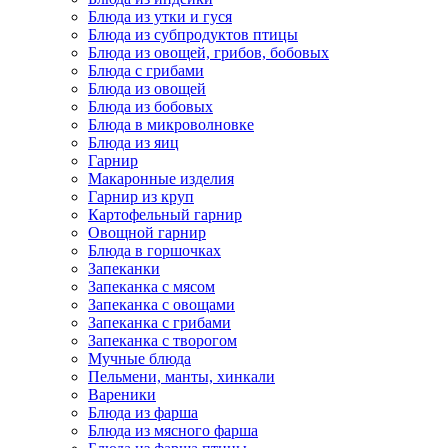
Блюда из утки и гуся
Блюда из субпродуктов птицы
Блюда из овощей, грибов, бобовых
Блюда с грибами
Блюда из овощей
Блюда из бобовых
Блюда в микроволновке
Блюда из яиц
Гарнир
Макаронные изделия
Гарнир из круп
Картофельный гарнир
Овощной гарнир
Блюда в горшочках
Запеканки
Запеканка с мясом
Запеканка с овощами
Запеканка с грибами
Запеканка с творогом
Мучные блюда
Пельмени, манты, хинкали
Вареники
Блюда из фарша
Блюда из мясного фарша