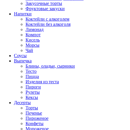
Закусочные торты
Фруктовые закуски
Напитки
Коктейли с алкоголем
Коктейли без алкоголя
Лимонад
Компот
Кисель
Морсы
Чай
Соусы
Выпечка
Блины, оладьи, сырники
Тесто
Пицца
Изделия из теста
Пироги
Рулеты
Кексы
Десерты
Торты
Печенье
Пироженое
Конфеты
Мороженое