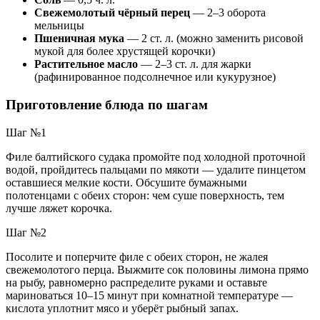
Свежемолотый чёрный перец
— 2–3 оборота
мельницы
Пшеничная мука
— 2 ст. л. (можно заменить рисовой
мукой для более хрустящей корочки)
Растительное масло
— 2–3 ст. л. для жарки
(рафинированное подсолнечное или кукурузное)
Приготовление блюда по шагам
Шаг №1
Филе балтийского судака промойте под холодной проточной
водой, пройдитесь пальцами по мякоти — удалите пинцетом
оставшиеся мелкие кости. Обсушите бумажными
полотенцами с обеих сторон: чем суше поверхность, тем
лучше ляжет корочка.
Шаг №2
Посолите и поперчите филе с обеих сторон, не жалея
свежемолотого перца. Выжмите сок половины лимона прямо
на рыбу, равномерно распределите руками и оставьте
мариноваться 10–15 минут при комнатной температуре —
кислота уплотнит мясо и уберёт рыбный запах.