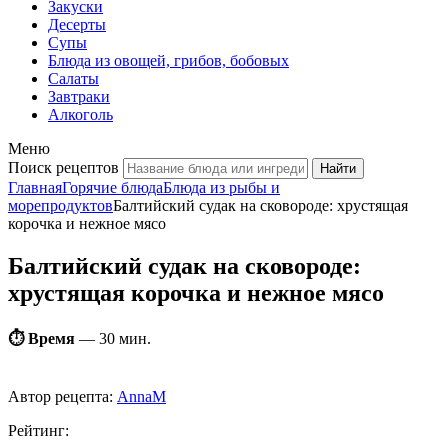
Закуски
Десерты
Супы
Блюда из овощей, грибов, бобовых
Салаты
Завтраки
Алкоголь
Меню
Поиск рецептов
Главная
Горячие блюда
Блюда из рыбы и
морепродуктов
Балтийский судак на сковороде: хрустящая
корочка и нежное мясо
Балтийский судак на сковороде:
хрустящая корочка и нежное мясо
⏱ Время
—
30 мин.
Автор рецепта:
AnnaM
Рейтинг: