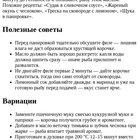
Похожие рецепты: «Судак в сливочном соусе», «Жареный
окунь с чесноком», «Треска на сковороде с лимоном», «Щука
в панировке».
Полезные советы
Перед панировкой тщательно обсушите филе — лишняя
влага не даст образоваться хрустящей корочке.
Масло должно быть хорошо разогрето: капля воды
должна шипеть сразу — иначе рыба прилипнет и
развалится.
Не двигайте филе первые 2 минуты — дайте корочке
схватиться, тогда оно само отойдёт от сковороды.
Лимонный сок добавляйте дважды: в маринад и уже на
готовую рыбу перед подачей — вкус станет ярче.
Вариации
Замените пшеничную муку смесью кукурузной муки и
паприки — корочка получится грубее и ароматнее.
Добавьте в масло веточку тимьяна и зубчик чеснока при
жарке — рыба впитает травяной аромат.
Приготовьте в духовке при 200 °C 12–15 минут вместо