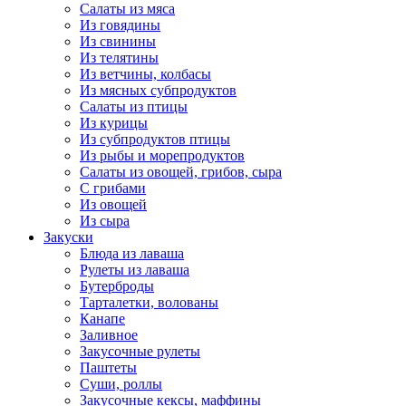
Салаты из мяса
Из говядины
Из свинины
Из телятины
Из ветчины, колбасы
Из мясных субпродуктов
Салаты из птицы
Из курицы
Из субпродуктов птицы
Из рыбы и морепродуктов
Салаты из овощей, грибов, сыра
С грибами
Из овощей
Из сыра
Закуски
Блюда из лаваша
Рулеты из лаваша
Бутерброды
Тарталетки, волованы
Канапе
Заливное
Закусочные рулеты
Паштеты
Суши, роллы
Закусочные кексы, маффины