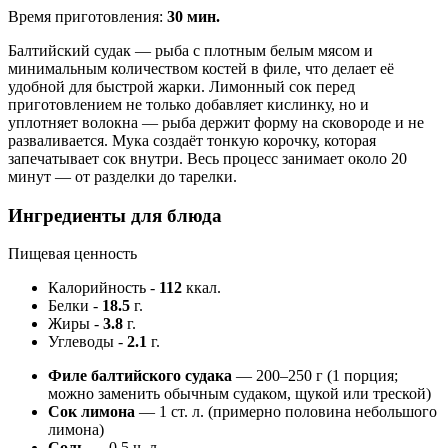
Время приготовления:
30 мин.
Балтийский судак — рыба с плотным белым мясом и
минимальным количеством костей в филе, что делает её
удобной для быстрой жарки. Лимонный сок перед
приготовлением не только добавляет кислинку, но и
уплотняет волокна — рыба держит форму на сковороде и не
разваливается. Мука создаёт тонкую корочку, которая
запечатывает сок внутри. Весь процесс занимает около 20
минут — от разделки до тарелки.
Ингредиенты для блюда
Пищевая ценность
Калорийность
-
112
ккал.
Белки
-
18.5
г.
Жиры
-
3.8
г.
Углеводы
-
2.1
г.
Филе балтийского судака
— 200–250 г (1 порция;
можно заменить обычным судаком, щукой или треской)
Сок лимона
— 1 ст. л. (примерно половина небольшого
лимона)
Соль
— 0,5 ч. л.