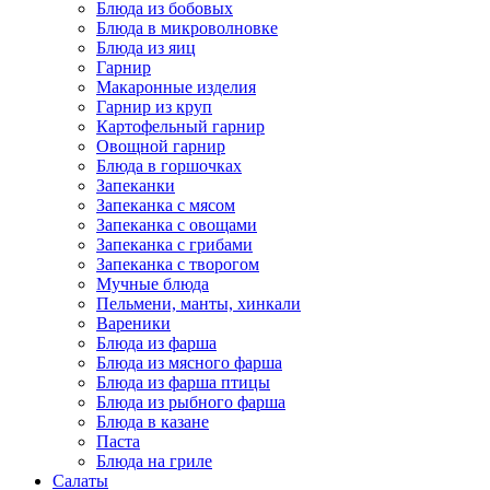
Блюда из бобовых
Блюда в микроволновке
Блюда из яиц
Гарнир
Макаронные изделия
Гарнир из круп
Картофельный гарнир
Овощной гарнир
Блюда в горшочках
Запеканки
Запеканка с мясом
Запеканка с овощами
Запеканка с грибами
Запеканка с творогом
Мучные блюда
Пельмени, манты, хинкали
Вареники
Блюда из фарша
Блюда из мясного фарша
Блюда из фарша птицы
Блюда из рыбного фарша
Блюда в казане
Паста
Блюда на гриле
Салаты