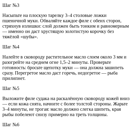
Шаг №3
Насыпьте на плоскую тарелку 3–4 столовые ложки
пшеничной муки. Обваляйте каждое филе с обеих сторон,
стряхнув излишки: слой должен быть тонким и равномерным
— именно он даст хрустящую золотистую корочку без
тяжёлой «шубы».
Шаг №4
Налейте в сковороду растительное масло слоем около 3 мм и
разогрейте на среднем огне 1,5–2 минуты. Проверьте
готовность: бросьте щепотку муки — она должна зашипеть
сразу. Перегретое масло даст горечь, недогретое — рыба
прилипнет.
Шаг №5
Выложите филе судака на раскалённую сковороду кожей вниз
— если кожа снята, начните с более толстой стороны. Жарьте
3–4 минуты, не трогая: масло должно слегка шипеть, края
рыбы побелеют снизу примерно на треть толщины.
Шаг №6