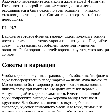
Аккуратно переверните лопаткой и жарьте ещё 3–4 минуты.
Готовность проверяйте вилкой: мякоть должна легко
расслаиваться и быть белой по всей толщине — никакой
стекловидности в центре. Снимите с огня сразу, чтобы не
пересушить.
Шаг №7
Выложите готовое филе на тарелку, рядом положите тонкие
ломтики лимона и веточку укропа или петрушки. Подавайте
сразу — с отварным картофелем, пюре или тушёными
овощами. Рыба хороша горячей: корочка хрустит, мясо внутри
сочное.
Советы и вариации
Чтобы корочка получилась равномерной, обваливайте филе в
муке непосредственно перед жаркой — иначе мука намокнет.
Масло должно быть хорошо разогрето: капля воды должна
шипеть сразу при контакте. Не двигайте рыбу первые 2
минуты — дайте корочке схватиться. Вместо пшеничной
муки попробуйте рисовую — корочка выйдет тоньше и
хрустящее. Для более насыщенного вкуса добавьте в
сковороду кусочек сливочного масла и веточку тимьяна за
минуту до готовности и поливайте рыбу этим маслом.