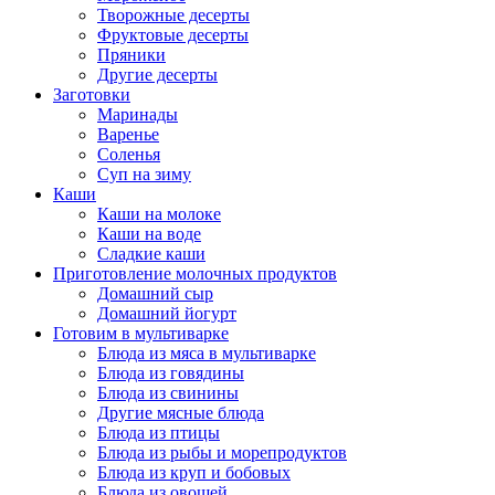
Творожные десерты
Фруктовые десерты
Пряники
Другие десерты
Заготовки
Маринады
Варенье
Соленья
Суп на зиму
Каши
Каши на молоке
Каши на воде
Сладкие каши
Приготовление молочных продуктов
Домашний сыр
Домашний йогурт
Готовим в мультиварке
Блюда из мяса в мультиварке
Блюда из говядины
Блюда из свинины
Другие мясные блюда
Блюда из птицы
Блюда из рыбы и морепродуктов
Блюда из круп и бобовых
Блюда из овощей