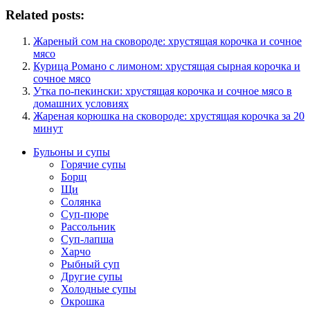
Related posts:
Жареный сом на сковороде: хрустящая корочка и сочное
мясо
Курица Романо с лимоном: хрустящая сырная корочка и
сочное мясо
Утка по-пекински: хрустящая корочка и сочное мясо в
домашних условиях
Жареная корюшка на сковороде: хрустящая корочка за 20
минут
Бульоны и супы
Горячие супы
Борщ
Щи
Солянка
Суп-пюре
Рассольник
Суп-лапша
Харчо
Рыбный суп
Другие супы
Холодные супы
Окрошка