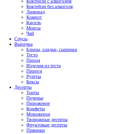
Коктейли с алкоголем
Коктейли без алкоголя
Лимонад
Компот
Кисель
Морсы
Чай
Соусы
Выпечка
Блины, оладьи, сырники
Тесто
Пицца
Изделия из теста
Пироги
Рулеты
Кексы
Десерты
Торты
Печенье
Пироженое
Конфеты
Мороженое
Творожные десерты
Фруктовые десерты
Пряники