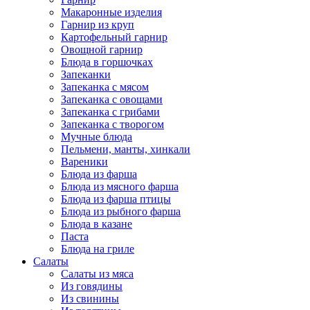
Макаронные изделия
Гарнир из круп
Картофельный гарнир
Овощной гарнир
Блюда в горшочках
Запеканки
Запеканка с мясом
Запеканка с овощами
Запеканка с грибами
Запеканка с творогом
Мучные блюда
Пельмени, манты, хинкали
Вареники
Блюда из фарша
Блюда из мясного фарша
Блюда из фарша птицы
Блюда из рыбного фарша
Блюда в казане
Паста
Блюда на гриле
Салаты
Салаты из мяса
Из говядины
Из свинины