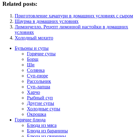
Related posts:
Приготовление хачапури в домашних условиях с сыром
Шаурма в домашних условиях
Лимончелло. Рецепт лимонной настойки в домашних
условиях
Холодный мохито
Бульоны и супы
Горячие супы
Борщ
Щи
Солянка
Суп-пюре
Рассольник
Суп-лапша
Харчо
Рыбный суп
Другие супы
Холодные супы
Окрошка
Горячие блюда
Блюда из мяса
Блюда из баранины
Блюда из свинины