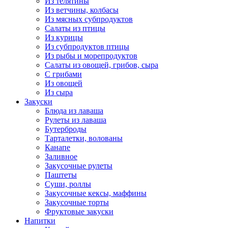
Из телятины
Из ветчины, колбасы
Из мясных субпродуктов
Салаты из птицы
Из курицы
Из субпродуктов птицы
Из рыбы и морепродуктов
Салаты из овощей, грибов, сыра
С грибами
Из овощей
Из сыра
Закуски
Блюда из лаваша
Рулеты из лаваша
Бутерброды
Тарталетки, волованы
Канапе
Заливное
Закусочные рулеты
Паштеты
Суши, роллы
Закусочные кексы, маффины
Закусочные торты
Фруктовые закуски
Напитки