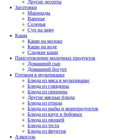
Другие десерты
Заготовки
Маринады
Варенье
Соленья
Суп на зиму
Каши
Каши на молоке
Каши на воде
Сладкие каши
Приготовление молочных продуктов
Домашний сыр
Домашний йогурт
Готовим в мультиварке
Блюда из мяса в мультиварке
Блюда из говядины
Блюда из свинины
Другие мясные блюда
Блюда из птицы
Блюда из рыбы и морепродуктов
Блюда из круп и бобовых
Блюда из овощей
Блюда из теста
Блюда из фруктов
Алкоголь