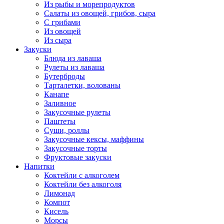
Из рыбы и морепродуктов
Салаты из овощей, грибов, сыра
С грибами
Из овощей
Из сыра
Закуски
Блюда из лаваша
Рулеты из лаваша
Бутерброды
Тарталетки, волованы
Канапе
Заливное
Закусочные рулеты
Паштеты
Суши, роллы
Закусочные кексы, маффины
Закусочные торты
Фруктовые закуски
Напитки
Коктейли с алкоголем
Коктейли без алкоголя
Лимонад
Компот
Кисель
Морсы