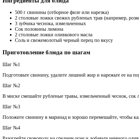
Ингредиенты для блюда
500 г свинины (отборное филе или нарезка)
2 столовые ложки свежих рубленых трав (например, розм
3 зубчика чеснока, измельченных
Сок половины лимона
2 столовые ложки оливкового масла
Соль и свежемолотый черный перец по вкусу
Приготовление блюда по шагам
Шаг №1
Подготовьте свинину, удалите лишний жир и нарежьте ее на п
Шаг №2
В миске смешайте рубленые травы, измельченный чеснок, сок л
Шаг №3
Положите свинину в маринад и хорошо перемешайте, чтобы каж
Шаг №4
Разогрейте сковороду на среднем огне и добавьте немного олив