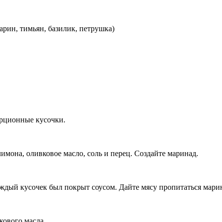
арин, тимьян, базилик, петрушка)
орционные кусочки.
имона, оливковое масло, соль и перец. Создайте маринад.
дый кусочек был покрыт соусом. Дайте мясу пропитаться марин
кового масла.