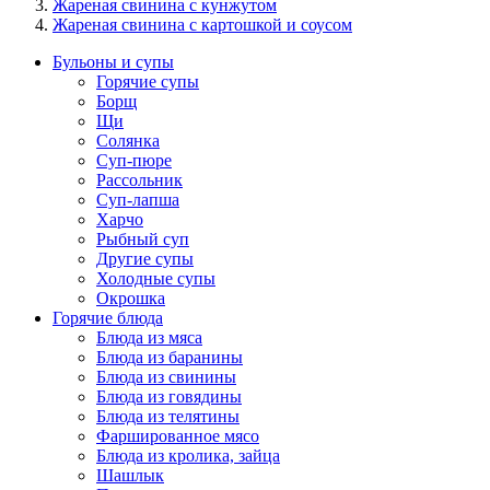
Жареная свинина с кунжутом
Жареная свинина с картошкой и соусом
Бульоны и супы
Горячие супы
Борщ
Щи
Солянка
Суп-пюре
Рассольник
Суп-лапша
Харчо
Рыбный суп
Другие супы
Холодные супы
Окрошка
Горячие блюда
Блюда из мяса
Блюда из баранины
Блюда из свинины
Блюда из говядины
Блюда из телятины
Фаршированное мясо
Блюда из кролика, зайца
Шашлык