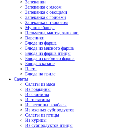
Запеканки
Запеканка с мясом
Запеканка с овощами
Запеканка с грибами
Запеканка с творогом
Мучные блюда
Пельмени, манты, хинкали
Вареники
Блюда из фарша
Блюда из мясного фарша
Блюда из фарша птицы
Блюда из рыбного фарша
Блюда в казане
Паста
Блюда на гриле
Салаты
Салаты из мяса
Из говядины
Из свинины
Из телятины
Из ветчины, колбасы
Из мясных субпродуктов
Салаты из птицы
Из курицы
Из субпродуктов птицы