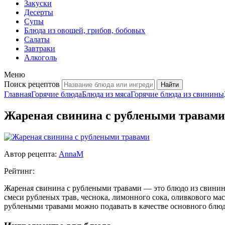
Закуски
Десерты
Супы
Блюда из овощей, грибов, бобовых
Салаты
Завтраки
Алкоголь
Меню
Поиск рецептов
Главная
Горячие блюда
Блюда из мяса
Горячие блюда из свинины
Жареная свинина с рублеными травами
Автор рецепта:
AnnaM
Рейтинг:
Жареная свинина с рублеными травами — это блюдо из свинины
смеси рубленых трав, чеснока, лимонного сока, оливкового мас
рублеными травами можно подавать в качестве основного блюд