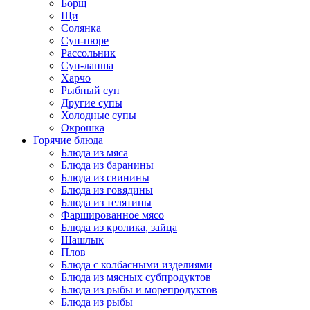
Борщ
Щи
Солянка
Суп-пюре
Рассольник
Суп-лапша
Харчо
Рыбный суп
Другие супы
Холодные супы
Окрошка
Горячие блюда
Блюда из мяса
Блюда из баранины
Блюда из свинины
Блюда из говядины
Блюда из телятины
Фаршированное мясо
Блюда из кролика, зайца
Шашлык
Плов
Блюда с колбасными изделиями
Блюда из мясных субпродуктов
Блюда из рыбы и морепродуктов
Блюда из рыбы