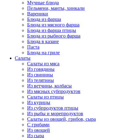
Мучные блюда
Пельмени, манты, хинкали
Вареники
Блюда из фарша
Блюда из мясного фарша
Блюда из фарша птицы
Блюда из рыбного фарша
Блюда в казане
Паста
Блюда на гриле
Салаты
Салаты из мяса
Из говядины
Из свинины
Из телятины
Из ветчины, колбасы
Из мясных субпродуктов
Салаты из птицы
Из курицы
Из субпродуктов птицы
Из рыбы и морепродуктов
Салаты из овощей, грибов, сыра
С грибами
Из овощей
Из сыра