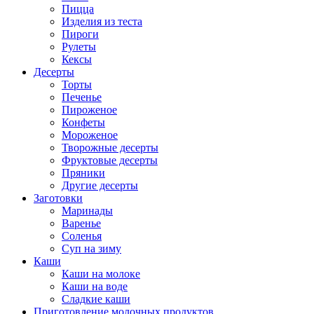
Пицца
Изделия из теста
Пироги
Рулеты
Кексы
Десерты
Торты
Печенье
Пироженое
Конфеты
Мороженое
Творожные десерты
Фруктовые десерты
Пряники
Другие десерты
Заготовки
Маринады
Варенье
Соленья
Суп на зиму
Каши
Каши на молоке
Каши на воде
Сладкие каши
Приготовление молочных продуктов