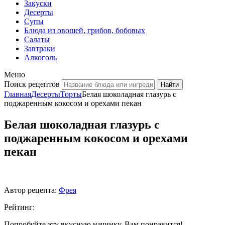
Закуски
Десерты
Супы
Блюда из овощей, грибов, бобовых
Салаты
Завтраки
Алкоголь
Меню
Поиск рецептов
Главная
Десерты
Торты
Белая шоколадная глазурь с
поджаренным кокосом и орехами пекан
Белая шоколадная глазурь с
поджаренным кокосом и орехами
пекан
Автор рецепта:
Фрея
Рейтинг:
Попробуйте эту вкусную начинку. Вам понравится!