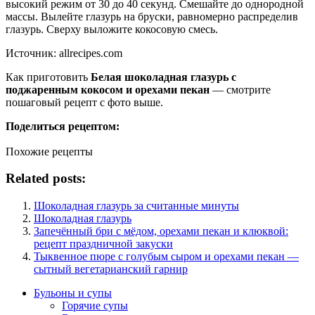
высокий режим от 30 до 40 секунд.
Смешайте до однородной
массы.
Вылейте глазурь на бруски, равномерно распределив
глазурь.
Сверху выложите кокосовую смесь.
Источник: allrecipes.com
Как приготовить
Белая шоколадная глазурь с
поджаренным кокосом и орехами пекан
— смотрите
пошаговый рецепт с фото выше.
Поделиться рецептом:
Похожие рецепты
Related posts:
Шоколадная глазурь за считанные минуты
Шоколадная глазурь
Запечённый бри с мёдом, орехами пекан и клюквой:
рецепт праздничной закуски
Тыквенное пюре с голубым сыром и орехами пекан —
сытный вегетарианский гарнир
Бульоны и супы
Горячие супы