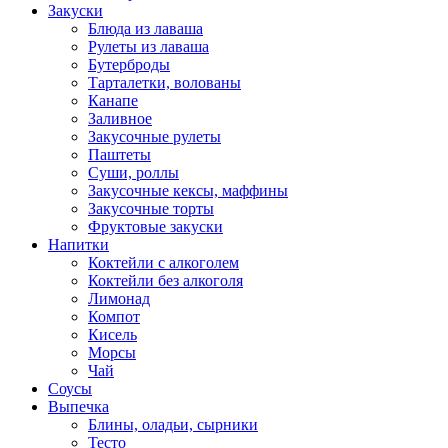
Закуски
Блюда из лаваша
Рулеты из лаваша
Бутерброды
Тарталетки, волованы
Канапе
Заливное
Закусочные рулеты
Паштеты
Суши, роллы
Закусочные кексы, маффины
Закусочные торты
Фруктовые закуски
Напитки
Коктейли с алкоголем
Коктейли без алкоголя
Лимонад
Компот
Кисель
Морсы
Чай
Соусы
Выпечка
Блины, оладьи, сырники
Тесто