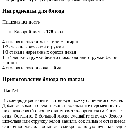
Ингредиенты для блюда
Пищевая ценность
Калорийность
-
178
ккал.
4 столовые ложки масла или маргарина
1/2 стакана кокосовой стружки
1/3 стакана нарезанных орехов пекан
1 1/4 чашки стружки белого шоколада или стружки белой
ванили
4 столовые ложки сока лайма
Приготовление блюда по шагам
Шаг №1
В сковороде растопите 1 столовую ложку сливочного масла.
Добавьте кокос и орехи пекан;
продолжайте перемешивать,
пока кокосовый орех не станет светло-коричневым.
Снять с
огня.
Остудите.
В большой миске смешайте
стружку белого
шоколада или стружку белой ванили,
сок лайма и оставшееся
сливочное масло.
Поставьте в микроволновую печь на средне-