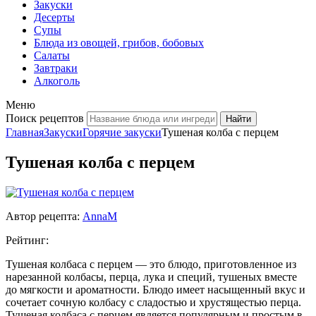
Закуски
Десерты
Супы
Блюда из овощей, грибов, бобовых
Салаты
Завтраки
Алкоголь
Меню
Поиск рецептов
Главная
Закуски
Горячие закуски
Тушеная колба с перцем
Тушеная колба с перцем
Автор рецепта:
AnnaM
Рейтинг:
Тушеная колбаса с перцем — это блюдо, приготовленное из
нарезанной колбасы, перца, лука и специй, тушеных вместе
до мягкости и ароматности. Блюдо имеет насыщенный вкус и
сочетает сочную колбасу с сладостью и хрустящестью перца.
Тушеная колбаса с перцем является популярным и простым в