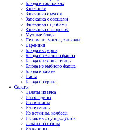
Блюда в горшочках
Запеканки
Запеканка с мясом
Запеканка с овощами
Запеканка с грибами
Запеканка с творогом
Мучные блюда
Пельмени, манты, хинкали
Вареники
Блюда из фарша
Блюда из мясного фарша
Блюда из фарша птицы
Блюда из рыбного фарша
Блюда в казане
Паста
Блюда на гриле
Салаты
Салаты из мяса
Из говядины
Из свинины
Из телятины
Из ветчины, колбасы
Из мясных субпродуктов
Салаты из птицы
Из курицы