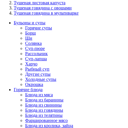
Тушеная листовая капуста
Тушеная говядина с овощами
Тушеная говядина в мультиварке
Бульоны и супы
Горячие супы
Борщ
Щи
Солянка
Суп-пюре
Рассольник
Суп-лапша
Харчо
Рыбный суп
Другие супы
Холодные супы
Окрошка
Горячие блюда
Блюда из мяса
Блюда из баранины
Блюда из свинины
Блюда из говядины
Блюда из телятины
Фаршированное мясо
Блюда из кролика, зайца