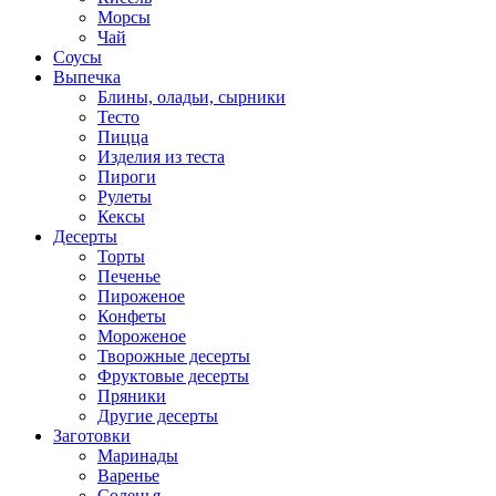
Морсы
Чай
Соусы
Выпечка
Блины, оладьи, сырники
Тесто
Пицца
Изделия из теста
Пироги
Рулеты
Кексы
Десерты
Торты
Печенье
Пироженое
Конфеты
Мороженое
Творожные десерты
Фруктовые десерты
Пряники
Другие десерты
Заготовки
Маринады
Варенье
Соленья