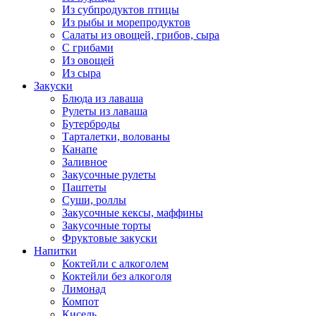
Из субпродуктов птицы
Из рыбы и морепродуктов
Салаты из овощей, грибов, сыра
С грибами
Из овощей
Из сыра
Закуски
Блюда из лаваша
Рулеты из лаваша
Бутерброды
Тарталетки, волованы
Канапе
Заливное
Закусочные рулеты
Паштеты
Суши, роллы
Закусочные кексы, маффины
Закусочные торты
Фруктовые закуски
Напитки
Коктейли с алкоголем
Коктейли без алкоголя
Лимонад
Компот
Кисель