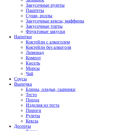
Закусочные рулеты
Паштеты
Суши, роллы
Закусочные кексы, маффины
Закусочные торты
Фруктовые закуски
Напитки
Коктейли с алкоголем
Коктейли без алкоголя
Лимонад
Компот
Кисель
Морсы
Чай
Соусы
Выпечка
Блины, оладьи, сырники
Тесто
Пицца
Изделия из теста
Пироги
Рулеты
Кексы
Десерты