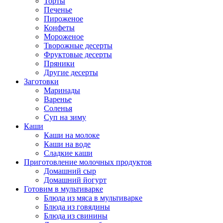
Торты
Печенье
Пироженое
Конфеты
Мороженое
Творожные десерты
Фруктовые десерты
Пряники
Другие десерты
Заготовки
Маринады
Варенье
Соленья
Суп на зиму
Каши
Каши на молоке
Каши на воде
Сладкие каши
Приготовление молочных продуктов
Домашний сыр
Домашний йогурт
Готовим в мультиварке
Блюда из мяса в мультиварке
Блюда из говядины
Блюда из свинины