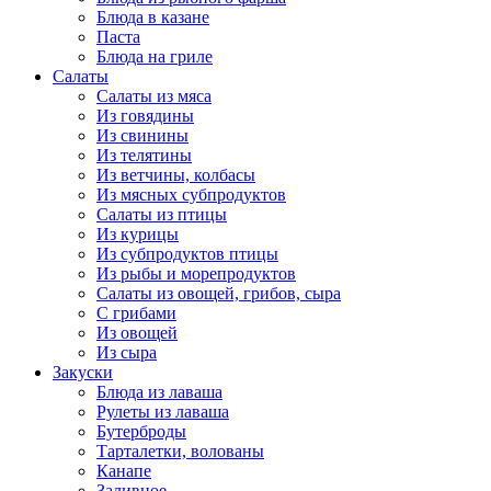
Блюда в казане
Паста
Блюда на гриле
Салаты
Салаты из мяса
Из говядины
Из свинины
Из телятины
Из ветчины, колбасы
Из мясных субпродуктов
Салаты из птицы
Из курицы
Из субпродуктов птицы
Из рыбы и морепродуктов
Салаты из овощей, грибов, сыра
С грибами
Из овощей
Из сыра
Закуски
Блюда из лаваша
Рулеты из лаваша
Бутерброды
Тарталетки, волованы
Канапе
Заливное