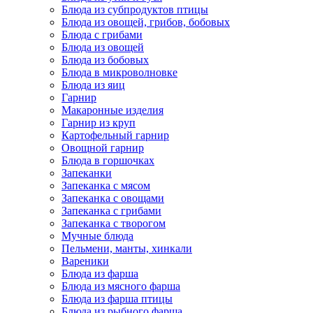
Блюда из субпродуктов птицы
Блюда из овощей, грибов, бобовых
Блюда с грибами
Блюда из овощей
Блюда из бобовых
Блюда в микроволновке
Блюда из яиц
Гарнир
Макаронные изделия
Гарнир из круп
Картофельный гарнир
Овощной гарнир
Блюда в горшочках
Запеканки
Запеканка с мясом
Запеканка с овощами
Запеканка с грибами
Запеканка с творогом
Мучные блюда
Пельмени, манты, хинкали
Вареники
Блюда из фарша
Блюда из мясного фарша
Блюда из фарша птицы
Блюда из рыбного фарша